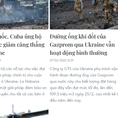
ốc, Cuba ủng hộ
Đường ống khí đốt của
ực giảm căng thẳng
Gazprom qua Ukraine vẫn
ne
hoạt động bình thường ​
3
27/02/2022 12:01
hộ các nỗ lực cho việc đạt
Công ty GTS của Ukraine phụ trách vận
i pháp chính trị cho cuộc
hành đoạn đường ống của Gazprom
 ở Ukraine; La Habana
qua nước này cho biết lượng đặt hàng
 một giải pháp đảm bảo an
qua đây vẫn đạt mức tối đa, lên đến
quyền cho tất cả các bên ở
109,5 triệu m3 ngày 25/2, cao nhất kể 
đầu năm đến nay.