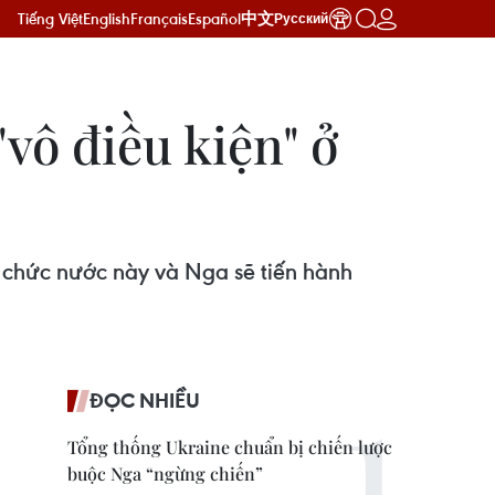
Tiếng Việt
English
Français
Español
中文
Русский
vô điều kiện" ở
 chức nước này và Nga sẽ tiến hành
ĐỌC NHIỀU
Tổng thống Ukraine chuẩn bị chiến lược
buộc Nga “ngừng chiến”