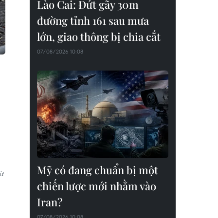
Lào Cai: Đứt gãy 30m
đường tỉnh 161 sau mưa
lớn, giao thông bị chia cắt
07/08/2026 10:08
Mỹ có đang chuẩn bị một
từ
chiến lược mới nhằm vào
Iran?
07/08/2026 10:08