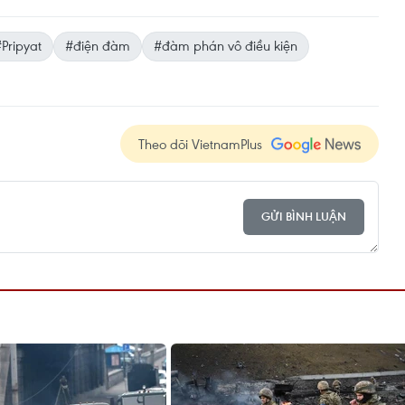
Pripyat
#điện đàm
#đàm phán vô điều kiện
Theo dõi VietnamPlus
GỬI BÌNH LUẬN