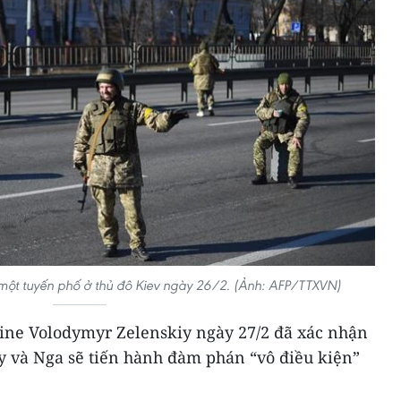
n một tuyến phố ở thủ đô Kiev ngày 26/2. (Ảnh: AFP/TTXVN)
ine Volodymyr Zelenskiy ngày 27/2 đã xác nhận
ày và Nga sẽ tiến hành đàm phán “vô điều kiện”