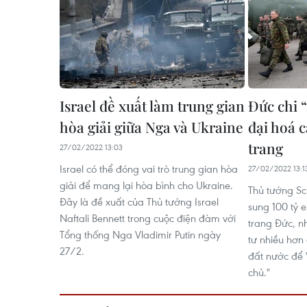
Israel đề xuất làm trung gian
Đức chi 
hòa giải giữa Nga và Ukraine
đại hoá c
trang
27/02/2022 13:03
Israel có thể đóng vai trò trung gian hòa
27/02/2022 13:1
giải để mang lại hòa bình cho Ukraine.
Thủ tướng Sc
Đây là đề xuất của Thủ tướng Israel
sung 100 tỷ e
Naftali Bennett trong cuộc điện đàm với
trang Đức, 
Tổng thống Nga Vladimir Putin ngày
tư nhiều hơn
27/2.
đất nước để 
chủ."