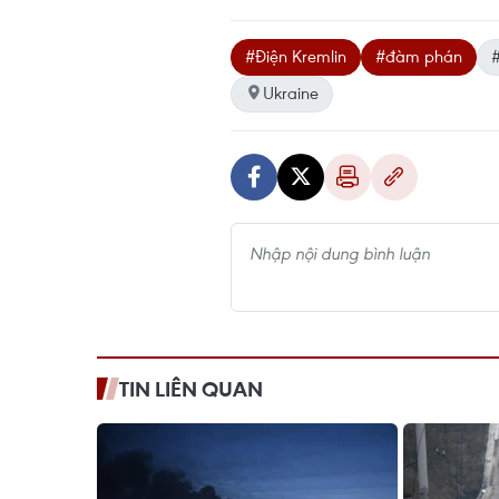
#Điện Kremlin
#đàm phán
#
Ukraine
TIN LIÊN QUAN