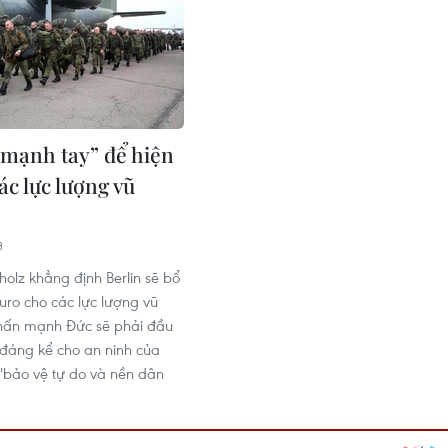
“mạnh tay” để hiện
ác lực lượng vũ
3
holz khẳng định Berlin sẽ bổ
uro cho các lực lượng vũ
nhấn mạnh Đức sẽ phải đầu
 đáng kể cho an ninh của
"bảo vệ tự do và nền dân