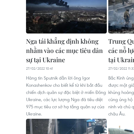
Nga tái khẳng định không
Trung Qu
nhằm vào các mục tiêu dân
các nỗ l
sự tại Ukraine
tại Ukrai
27/02/2022 10:41
27/02/2022 11:3
Hãng tin Sputnik dẫn lời ông Igor
Bắc Kinh ủng 
Konashenkov cho biết kể từ khi bắt đầu
được một giả
chiến dịch quân sự đặc biệt ở miền Đông
khủng hoảng
Ukraine, các lực lượng Nga đã tiêu diệt
cũng ủng hộ
975 mục tiêu cơ sở hạ tầng quân sự của
ninh và chủ 
Ukraine.
châu Âu.