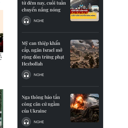
từ đêm nay, cuối tuần
chuyển nắng nóng
NGHE
Mỹ can thiệp khẩn
cấp, ngăn Israel mở
rộng đòn trừng phạt
Hezbollah
NGHE
Nga thông báo tấn
công căn cứ ngầm
của Ukraine
NGHE