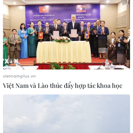
vietnamplus.vn
TIN CÙNG CHUYÊN MỤC
Việt Nam và Lào thúc đẩy hợp tác khoa học
Bất chấp nắng nóng kỷ lục, du khách
châu Á vẫn đổ sang châu Âu
05/08/2026 23:27