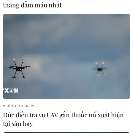
tháng đẫm máu nhất
và sự phát triển xã hội bền vững./.
(TTXVN/Vietnam+)
vietnamplus.vn
Đức điều tra vụ UAV gắn thuốc nổ xuất hiện
tại sân bay
#xe đạp
#Ngày Xe đạp Thế giới
#ô nhiễm không khí