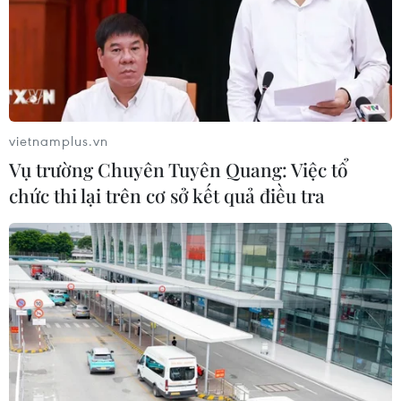
quỹ thị thực mới, ảnh hưởng tới hàng
chục nước
04/08/2026 01:25
Xem thêm
vietnamplus.vn
Vụ trường Chuyên Tuyên Quang: Việc tổ
chức thi lại trên cơ sở kết quả điều tra
CƠ QUAN CHỦ QUẢN: THÔNG TẤN XÃ VIỆT NAM
Tổng Biên tập: TRẦN TIẾN DUẨN
Phó Tổng Biên tập: NGUYỄN THỊ TÁM, KHÚC THANH
THỦY
Sở hữu trí tuệ
Quy định sử dụng