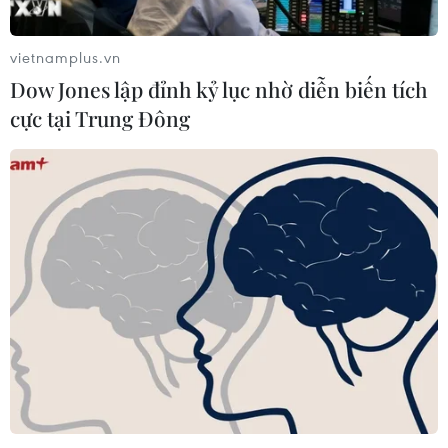
04/08/2026 23:09
vietnamplus.vn
Dow Jones lập đỉnh kỷ lục nhờ diễn biến tích
Mỹ trục xuất gần 1,5 triệu người nhập
cực tại Trung Đông
cư trái phép trong 12 tháng
04/08/2026 22:43
WHO ghi nhận tín hiệu tích cực từ
thử nghiệm điều trị Ebola tại Congo
04/08/2026 22:42
Italy: Hai trận động đất liên tiếp làm
rung chuyển khu vực gần tháp
nghiêng Pisa