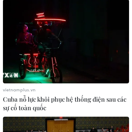
Theo dõi VietnamPlus
TIN LIÊN QUAN
vietnamplus.vn
Cuba nỗ lực khôi phục hệ thống điện sau các
sự cố toàn quốc