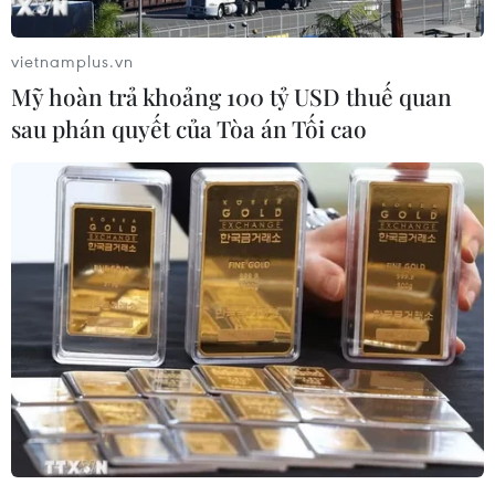
vietnamplus.vn
Mỹ hoàn trả khoảng 100 tỷ USD thuế quan
sau phán quyết của Tòa án Tối cao
Nhằm khuyến khích việc sử dụng xe đạp để cải