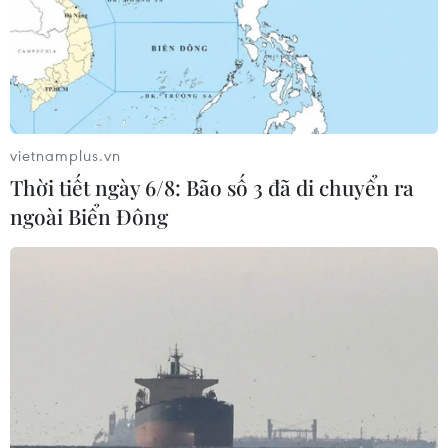
vietnamplus.vn
Thời tiết ngày 6/8: Bão số 3 đã di chuyển ra
ngoài Biển Đông
Xe đạp - Phương tiện giao thông bền vững
cho sức khỏe và môi trường
10/12/2024 03:11
Xe đạp đã và đang được coi là một giải pháp hiệu
quả, không chỉ vì tính khả thi và an toàn mà còn vì lợi