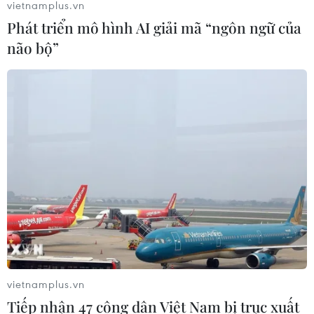
vietnamplus.vn
04/08/2026 22:41
Phát triển mô hình AI giải mã “ngôn ngữ của
não bộ”
Trung Quốc tăng cường trấn áp tội
phạm có tổ chức
04/08/2026 14:24
Báo động xu hướng gia tăng người
trẻ mắc ung thư
04/08/2026 14:10
Hàn Quốc ban hành cảnh báo nắng
nóng cao nhất tại thủ đô Seoul
vietnamplus.vn
04/08/2026 12:37
Tiếp nhận 47 công dân Việt Nam bị trục xuất