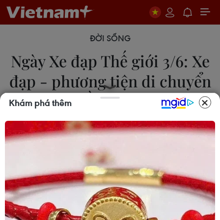
ĐỜI SỐNG
Ngày Xe đạp Thế giới 3/6: Xe
đạp - phương tiện di chuyển
bền vững
Khám phá thêm
03/06/2025 00:22
Nhằm khuyến khích việc sử dụng xe đạp để cải
thiện sức khỏe, bảo vệ môi trường và kích thích
phát triển xã hội, ngày 3/6 hằng năm được Liên
hợp quốc chọn làm Ngày Xe đạp Thế giới.