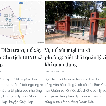
 Điều tra vụ nổ xảy
Vụ nổ súng tại trụ sở
hà Chủ tịch UBND xã
phường: Siết chặt quản lý v
p
khí quân dụng
6
04/12/2018 05:02
 ngày 13/10, người dân
Bộ Chỉ huy Quân sự tỉnh Gia Lai đã có
c đang ngủ thì bất ngờ nghe
công văn hỏa tốc gửi tất cả các Ban Ch
phát ra từ phía sau nhà ông
huy Quân sự về việc siết chặt quản lý vũ
c, Chủ tịch Ủy ban Nhân
khí quân dụng trên địa bàn sau vụ nổ
 Hợp, huyện Quỳ Hợp.
súng ở trụ sở phường Đoàn Kết.