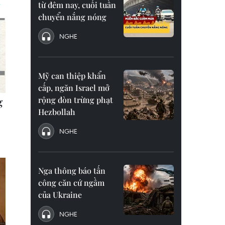
từ đêm nay, cuối tuần
chuyển nắng nóng
NGHE
Mỹ can thiệp khẩn
cấp, ngăn Israel mở
rộng đòn trừng phạt
Hezbollah
NGHE
Nga thông báo tấn
công căn cứ ngầm
của Ukraine
NGHE