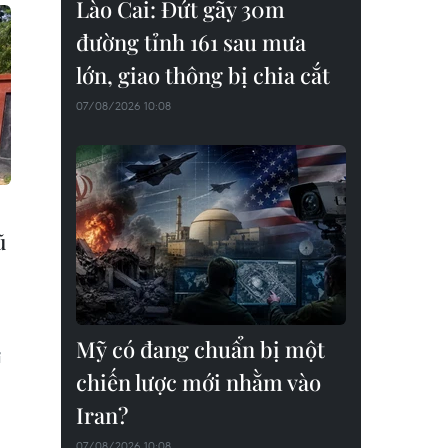
Lào Cai: Đứt gãy 30m
đường tỉnh 161 sau mưa
lớn, giao thông bị chia cắt
07/08/2026 10:08
ũ
Mỹ có đang chuẩn bị một
ỉ
chiến lược mới nhằm vào
Iran?
07/08/2026 10:08