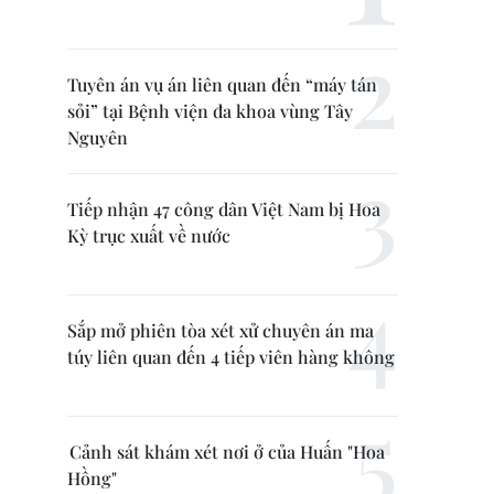
Tuyên án vụ án liên quan đến “máy tán
sỏi” tại Bệnh viện đa khoa vùng Tây
Nguyên
Tiếp nhận 47 công dân Việt Nam bị Hoa
Kỳ trục xuất về nước
Sắp mở phiên tòa xét xử chuyên án ma
túy liên quan đến 4 tiếp viên hàng không
Cảnh sát khám xét nơi ở của Huấn "Hoa
Hồng"