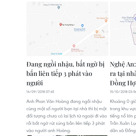
Đang ngồi nhậu, bất ngờ bị
Nghệ An:
bắn liên tiếp 3 phát vào
ra tại n
người
Đồng Hợ
14/09/2018 07:45
15/10/2018 03:5
Anh Phan Văn Hoàng đang ngồi nhậu
Khoảng 0 giờ
cùng một số người bạn tại nhà thì bị một
trong khu vự
đối tượng chưa có lai lịch từ ngoài đi vào
tiếng nổ lớn 
rồi bất ngờ rút súng bắn liên tiếp 3 phát
Trần Xuân Lụ
vào người anh Hoàng.
dân xã Đồng