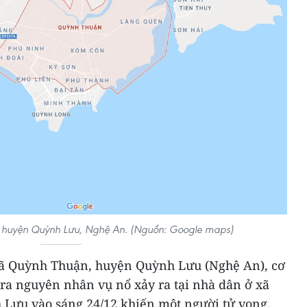
 huyện Quỳnh Lưu, Nghệ An. (Nguồn: Google maps)
xã Quỳnh Thuận, huyện Quỳnh Lưu (Nghệ An), cơ
ra nguyên nhân vụ nổ xảy ra tại nhà dân ở xã
Lưu vào sáng 24/12 khiến một người tử vong.