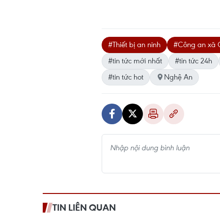
#Thiết bị an ninh
#Công an xã 
#tin tức mới nhất
#tin tức 24h
#tin tức hot
Nghệ An
TIN LIÊN QUAN