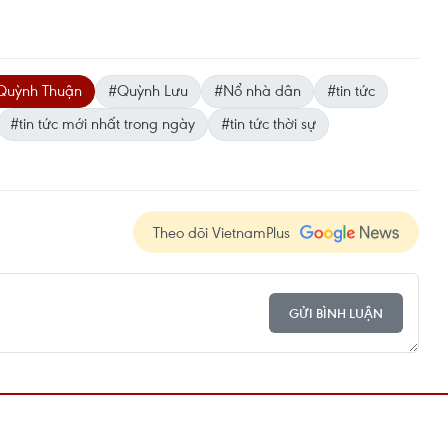
Quỳnh Thuận
#Quỳnh Lưu
#Nổ nhà dân
#tin tức
#tin tức mới nhất trong ngày
#tin tức thời sự
Theo dõi VietnamPlus
GỬI BÌNH LUẬN