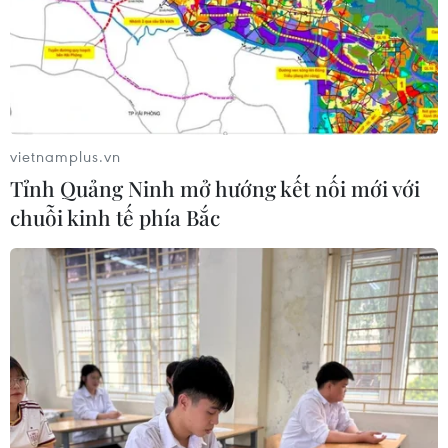
Các khoản hoàn thuế tác động tích
cực đến kết quả kinh doanh của
doanh nghiệp Mỹ
09/08/2026 04:35
vietnamplus.vn
Tỉnh Quảng Ninh mở hướng kết nối mới với
Giá gạo Việt Nam đi ngược xu hướng
chuỗi kinh tế phía Bắc
với các nước xuất khẩu lớn
09/08/2026 04:23
4 bước chuyển chiến lược của Việt
Nam củng cố niềm tin đối tác quốc tế
09/08/2026 04:06