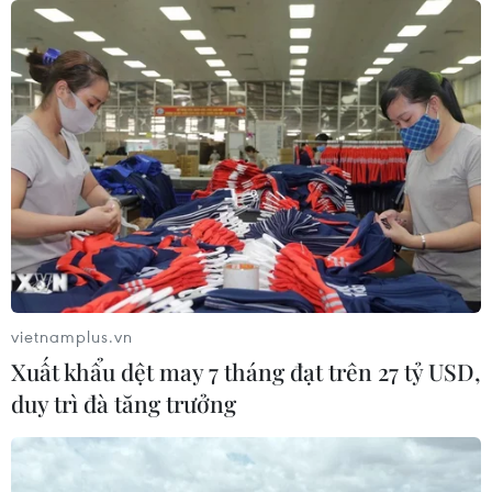
pin và khoáng sản nội địa
08/08/2026 08:16
Thị trường chứng khoán: Sức ép từ
"vùng trũng" thông tin sau một nhịp
phục hồi
08/08/2026 08:04
Điện Biên từng bước hình thành thị
trường tín chỉ carbon rừng
vietnamplus.vn
08/08/2026 06:50
Xuất khẩu dệt may 7 tháng đạt trên 27 tỷ USD,
duy trì đà tăng trưởng
Chủ sân Azteca lỗ hơn 47 triệu USD vì
World Cup 2026