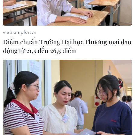
Vận tải biển toàn cầu tăng mạnh bất
chấp căng thẳng địa chính trị
09/08/2026 02:06
vietnamplus.vn
Điểm chuẩn Trường Đại học Thương mại dao
động từ 21,5 đến 26,5 điểm
Canada chạy đua đạt thỏa thuận
trước khi thuế quan mới của Mỹ có
hiệu lực
09/08/2026 02:03
Khoa học công nghệ sẽ trở thành
động lực mới của quan hệ Việt Nam-
Australia
09/08/2026 02:01