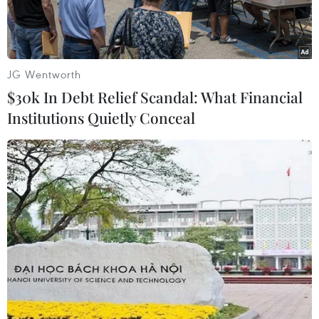
JG Wentworth
$30k In Debt Relief Scandal: What Financial
Institutions Quietly Conceal
Đại tướng Trần Đại Quang phát biểu chỉ đạo hội nghị. (Ảnh :
Quang Huy/TTXVN)
Ngày 17/1, tại thành phố Buôn Ma Thuột (Đắk
Lắk), Ban Chỉ đạo Tây Nguyên tổ chức Hội nghị