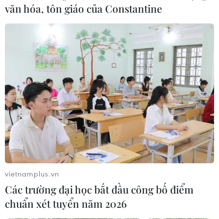
(nguồn kinh phí do các nhà hảo tâm đóng góp)
văn hóa, tôn giáo của Constantine
cho các gia đình chính sách, các hộ nghèo ở các
tỉnh Tây Nguyên và vùng phụ cận./.
(TTXVN)
vietnamplus.vn
Các trường đại học bắt đầu công bố điểm
chuẩn xét tuyển năm 2026