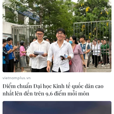
#Tây Nguyên
#Ban Chỉ đạo
#Đại tướng Trần Đại Quang
#Thu hút đầu tư
Đắk Lắk
Pháp
Theo dõi VietnamPlus
vietnamplus.vn
Điểm chuẩn Đại học Kinh tế quốc dân cao
nhất lên đến trên 9,6 điểm mỗi môn
TIN CÙNG CHUYÊN MỤC
Những giấc mơ bay cất cánh từ
Vietjet