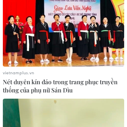
Hãng hàng không Air Premia của
Hàn Quốc nối lại đường bay
Incheon-TP Hồ Chí Minh
07/08/2026 04:28
Mở ra giai đoạn triển khai thực chất
quan hệ giữa Việt Nam và Australia
07/08/2026 01:27
vietnamplus.vn
Nét duyên kín đáo trong trang phục truyền
thống của phụ nữ Sán Dìu
Ấn Độ thử thành công tên lửa đạn
đạo Agni-4, tầm bắn 4.000 km
06/08/2026 23:17