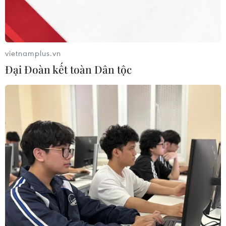
vietnamplus.vn
Đại Đoàn kết toàn Dân tộc
Triều Tiên chỉ trích Mỹ gây ra sự nghi kỵ
giữa hai nước
04/10/2018 04:38
Tờ Rodong Simun, cơ quan ngôn luận của đảng Lao
động Triều Tiên cáo buộc các biện pháp trừng phạt của
Mỹ đối với Triều Tiên là căn nguyên gây nên sự ngờ vực