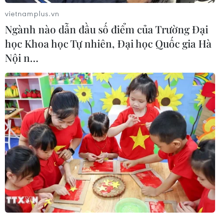
giữa hai nước.
vietnamplus.vn
Ngành nào dẫn đầu số điểm của Trường Đại
học Khoa học Tự nhiên, Đại học Quốc gia Hà
Nội n…
Chuyên gia Hàn-Triều-Mỹ-Trung thảo
luận tiến trình phi hạt nhân hóa
11/10/2018 14:28