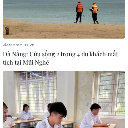
vietnamplus.vn
Đà Nẵng: Cứu sống 2 trong 4 du khách mất
tích tại Mũi Nghê
TIN CÙNG CHUYÊN MỤC
Australia điều tra vụ hai máy bay suýt