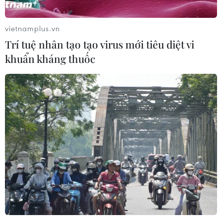
08/08/2026 23:58
vietnamplus.vn
Trí tuệ nhân tạo tạo virus mới tiêu diệt vi
Động lực mới cho hợp tác thương
khuẩn kháng thuốc
mại Việt Nam-Australia
08/08/2026 12:20
Việt Nam-Ấn Độ thúc đẩy hợp tác
nghiên cứu, đào tạo và tư vấn chính
sách
08/08/2026 10:28
Chuyên gia Australia: Quan hệ Việt
Nam-Australia có độ tin cậy chính trị
cao