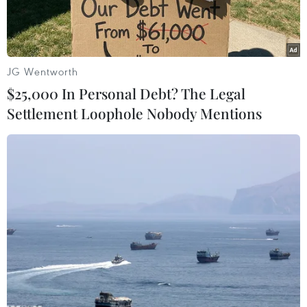
trong bối cảnh các cuộc đàm phán hạt nhân giữa
Bình Nhưỡng và Washington đang rơi vào bế tắc.
JG Wentworth
$25,000 In Personal Debt? The Legal
Settlement Loophole Nobody Mentions
Tổng thống Mỹ Donald Trump (trái) và nhà lãnh đạo Triều Tiên
Kim Jong-un tại hội nghị thượng đỉnh lần đầu tiên ở Singapore