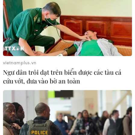
Hàn Quốc tái khẳng định mục tiêu
chung sống hòa bình với Triều Tiên
06/08/2026 15:33
Lở đất tại Philippines khiến ít nhất 4
người thiệt mạng
vietnamplus.vn
06/08/2026 15:06
Ngư dân trôi dạt trên biển được các tàu cá
cứu vớt, đưa vào bờ an toàn
Trung Quốc thử nghiệm tuyến tàu
cao tốc xuyên vùng đất đóng băng
vĩnh cửu
06/08/2026 12:35