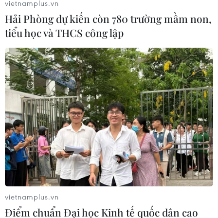
vietnamplus.vn
Một hội nghị quy tụ sự tham gia của các quan chức
Hải Phòng dự kiến còn 780 trường mầm non,
chính phủ và chuyên gia dân sự của 4 nước Hàn Quốc,
tiểu học và THCS công lập
Triều Tiên, Mỹ và Trung Quốc đang diễn ra tại thủ đô
Helsinki, Phần Lan.
vietnamplus.vn
Điểm chuẩn Đại học Kinh tế quốc dân cao