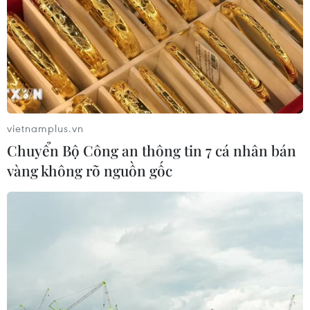
Thống đốc tỉnh Hokkaido bày tỏ sự vui mừng và bất ngờ
khi chuyến bay đầu tiên kín chỗ, chứng tỏ sự quan tâm
của người dân Nhật Bản với Quảng Ninh nói riêng và
Việt Nam nói chung là rất lớn.
vietnamplus.vn
Chuyển Bộ Công an thông tin 7 cá nhân bán
vàng không rõ nguồn gốc