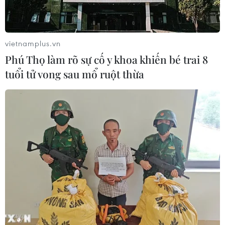
vietnamplus.vn
Phú Thọ làm rõ sự cố y khoa khiến bé trai 8
tuổi tử vong sau mổ ruột thừa