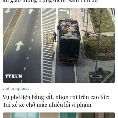
vietnamplus.vn
Vụ phế liệu bằng sắt, nhọn rơi trên cao tốc:
Tài xế xe chở mắc nhiều lỗi vi phạm