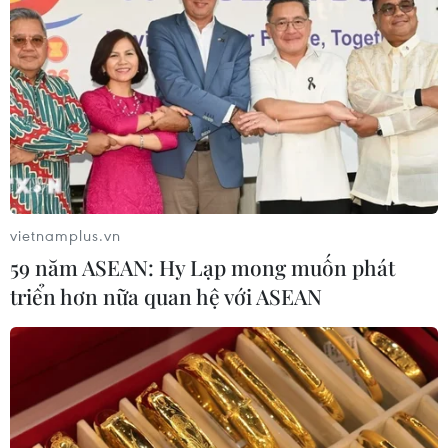
vietnamplus.vn
59 năm ASEAN: Hy Lạp mong muốn phát
triển hơn nữa quan hệ với ASEAN
Chuyến bay đầu tiên kết nối Hokkaido của
Nhật Bản với Quảng Ninh
16/11/2023 11:58