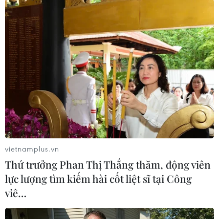
đồng bộ và hệ thống từ tư duy đến hành động.
Đó là chuyển từ tư duy sản xuất nông nghiệp
sang kinh tế nông nghiệp, tập trung vào nâng
cao giá trị, hiệu quả, đa dạng theo chuỗi giá trị
phù hợp với yêu cầu của thị trường.
Ông Maitachi, Thứ trưởng chuyên trách Bộ
Nông Lâm Thủy sản Nhật Bản chia sẻ, từ năm
2021, Nhật Bản đã xây dựng "Chiến lược hệ
thống Lương thực-Thực phẩm Xanh," và đang
thúc đẩy nỗ lực để hiện thực hóa mục tiêu cải
vietnamplus.vn
thiện năng suất và tính bền vững trong các
Thứ trưởng Phan Thị Thắng thăm, động viên
ngành thực phẩm, nông nghiệp, lâm nghiệp và
lực lượng tìm kiếm hài cốt liệt sĩ tại Công
thủy sản thông qua các sáng tạo, đổi mới.
viê…
Thúc đẩy quan hệ hợp tác