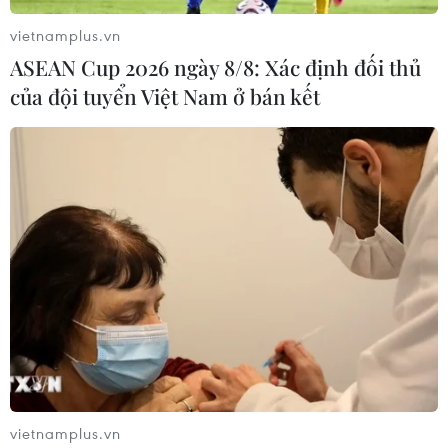
nông thôn văn minh, hiện đại, đồng bộ với tăng
vietnamplus.vn
trưởng xanh phát triển đô thị và công nghiệp
ASEAN Cup 2026 ngày 8/8: Xác định đối thủ
dịch vụ hiện đại./.
của đội tuyển Việt Nam ở bán kết
(TTXVN/Vietnam+)
vietnamplus.vn