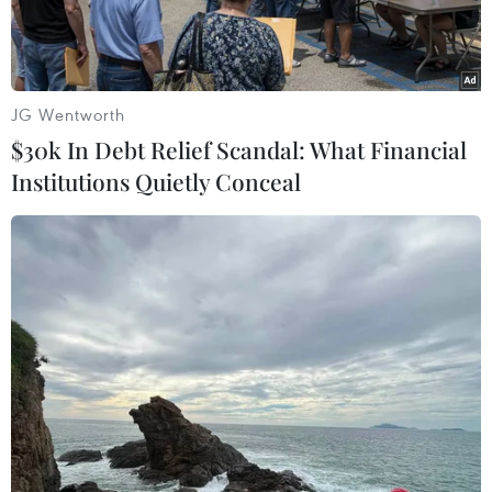
JG Wentworth
$30k In Debt Relief Scandal: What Financial
Institutions Quietly Conceal
Bộ trưởng Bộ Nông nghiệp và Phát triển nông thôn Lê Minh
Hoan phát biểu. (Ảnh: Văn Đức/TTXVN)
Nằm trong chương trình Lễ hội Hokkado tại Hạ
Long năm 2023, ngày 17/11, tỉnh Quảng Ninh
(Việt Nam) và tỉnh Hokkaido (Nhật Bản) đã tổ