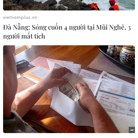
chức hội thảo chuyên đề nông nghiệp tăng
trưởng xanh.
vietnamplus.vn
Tại hội thảo, tỉnh Quảng Ninh đề xuất với Bộ
Đà Nẵng: Sóng cuốn 4 người tại Mũi Nghê, 3
Nông nghiệp và Phát triển Nông thôn Việt Nam
người mất tích
và Bộ Nông Lâm Thủy sản Nhật Bản có thể coi
Quảng Ninh là trung tâm hợp tác về nuôi trồng
thủy sản, chế biến nông lâm thủy sản phục vụ
xuất khẩu.
Qua đó, trở thành hợp tác mẫu mực của hai Bộ
Nông nghiệp của hai quốc gia Nhật Bản-Việt
Nam và một tỉnh của Việt Nam mà tỉnh Quảng
Ninh đăng ký tiên phong đi đầu trong hợp tác
này.
Dự và phát biểu tại hội thảo, Bộ trưởng Bộ Nông
nghiệp và Phát triển Nông thôn Lê Minh Hoan