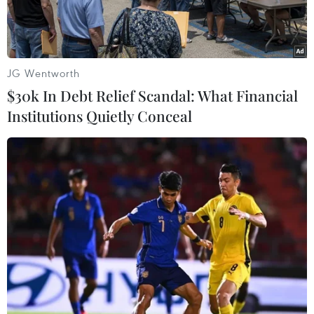
JG Wentworth
$30k In Debt Relief Scandal: What Financial
Institutions Quietly Conceal
Ảnh minh họa. (Nguồn: PV/Vietnam+)
Không ít những "gạch đầu dòng" trong bộ chỉ
tiêu đánh giá mức độ tuân thủ pháp luật thuế
của người nộp thuế vừa công bố bị đánh giá là