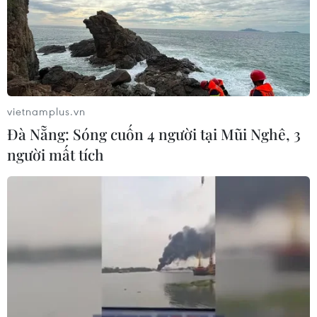
vietnamplus.vn
Đà Nẵng: Sóng cuốn 4 người tại Mũi Nghê, 3
người mất tích
TIN CÙNG CHUYÊN MỤC
Việt Nam là điểm đến hấp dẫn với
doanh nghiệp bán dẫn hàng đầu của
Mỹ