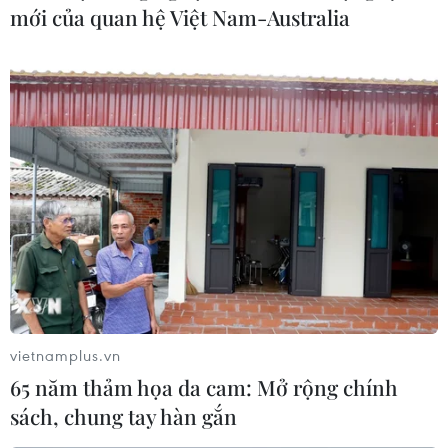
mới của quan hệ Việt Nam-Australia
#Thuế giá trị gia tăng
#Tổng cục Thuế
#VCCI
#Tuân thủ pháp luật thuế
#Người nộp thuế
#Chỉ tiêu đánh giá người nộp thuế
#Quản lý rủi ro
#Hội Tư vấn Thuế Việt Nam
vietnamplus.vn
65 năm thảm họa da cam: Mở rộng chính
Theo dõi VietnamPlus
sách, chung tay hàn gắn