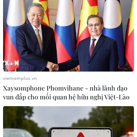
Trên 200 doanh nghiệp tự giác nộp thuế
sau khi bị công khai nợ
02/12/2015 07:56
Trên 200 doanh nghiệp tự giác nộp hơn 1.261 tỷ đồng
vào ngân sách Nhà nước sau khi bị Cục Thuế Hà Nội
công bố công khai nợ thuế.
vietnamplus.vn
Xaysomphone Phomvihane - nhà lãnh đạo
vun đắp cho mối quan hệ hữu nghị Việt-Lào