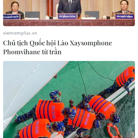
vietnamplus.vn
Chủ tịch Quốc hội Lào Xaysomphone
Phomvihane từ trần
Chậm nộp thuế bị tính tiền, hoàn thuế
chậm cả tháng không sao?
26/02/2016 07:57
Không ít cục thuế địa phương đã lên tiếng về việc cần
sớm thể chế hóa việc hoàn thuế giá trị gia tăng để có
cơ sở giải thích với doanh nghiệp.