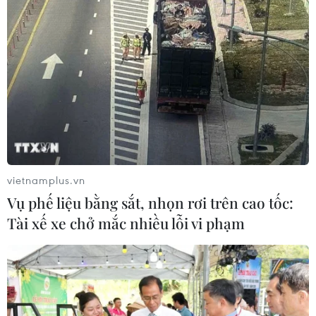
vietnamplus.vn
Vụ phế liệu bằng sắt, nhọn rơi trên cao tốc:
Tài xế xe chở mắc nhiều lỗi vi phạm