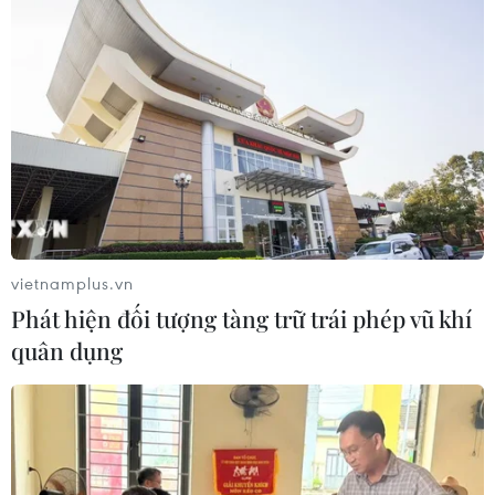
nhất châu Âu thu hẹp dự báo lợi
nhuận
05/08/2026 08:55
Lợi nhuận doanh nghiệp tăng tốc tạo
nền tảng cho thị trường chứng
khoán
05/08/2026 08:44
vietnamplus.vn
Công nghệ AI từ OPES gây ấn tượng
Phát hiện đối tượng tàng trữ trái phép vũ khí
tại Vietnam Insurance Summit 2026
quân dụng
05/08/2026 08:10
Từ thương cảng Sài Gòn đến trung
tâm tài chính quốc tế nhìn từ