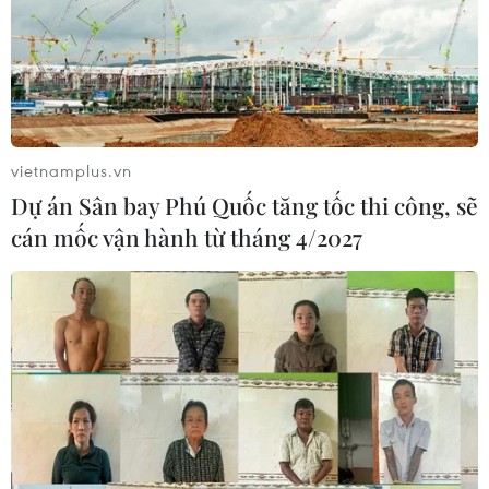
TIN CÙNG CHUYÊN MỤC
Grab bị phạt 1,36 tỷ đồng do vi phạm
quy định bảo vệ quyền lợi người tiêu
dùng
vietnamplus.vn
08/08/2026 04:15
Dự án Sân bay Phú Quốc tăng tốc thi công, sẽ
cán mốc vận hành từ tháng 4/2027
Naver và NVIDIA tăng tốc xây dựng
“Nhà máy AI,” hướng tới doanh thu
từ năm 2027
07/08/2026 13:01
Sân chơi học đường giúp học sinh
rèn kỹ năng sống qua từng bước
nhảy