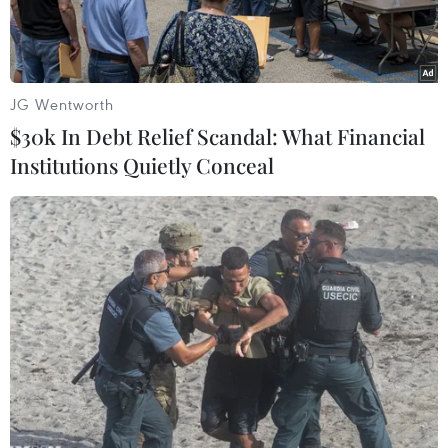
2,18 tỷ USD nhờ doanh số bán thuốc trị ung thư.
JG Wentworth
$30k In Debt Relief Scandal: What Financial
Institutions Quietly Conceal
Trụ sở Tập đoàn dược phẩm AstraZeneca ở Macclesfield, Anh.
(Ảnh: AFP/TTXVN)
Tập đoàn dược phẩm AstraZeneca của Anh ngày
25/4 công bố lợi nhuận ròng trong 3 tháng đầu