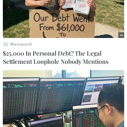
JG Wentworth
$25,000 In Personal Debt? The Legal
Settlement Loophole Nobody Mentions
AstraZeneca sắp thực hiện thương vụ mua
lại đầu tiên tại Trung Quốc
27/12/2023 04:50