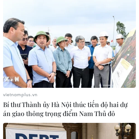
công nghệ sinh học giai đoạn lâm
sàng tập trung phát triển các
phương pháp điều trị mới đối với
những căn bệnh nội tiết hiếm gặp.
(TTXVN/Vietnam+)
vietnamplus.vn
Bí thư Thành ủy Hà Nội thúc tiến độ hai dự
án giao thông trọng điểm Nam Thủ đô