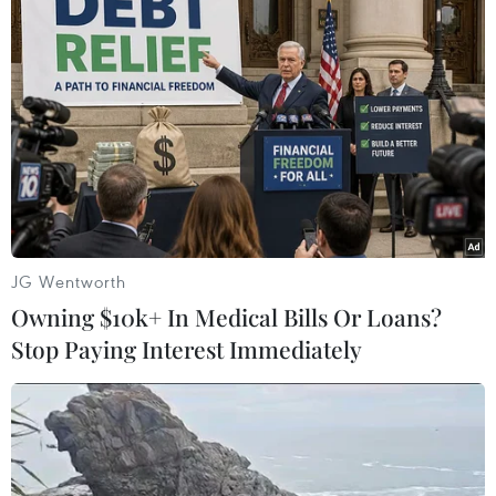
#AstraZeneca
#dược phẩm sinh học
#Thuốc ung thư
#ung thư phổi
#Doanh thu
Anh
Theo dõi VietnamPlus
JG Wentworth
Owning $10k+ In Medical Bills Or Loans?
Stop Paying Interest Immediately
TIN LIÊN QUAN