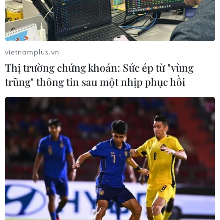
AstraZeneca sẽ mua lại toàn bộ vốn cổ phần đã pha
loãng của Gracell với mức giá 2 USD cho mỗi cổ phiếu
phổ thông bằng tiền mặt, cộng thêm 0,3 USD trên mỗi
cổ phiếu nếu đạt đến một mốc quy định.
vietnamplus.vn
Thị trường chứng khoán: Sức ép từ "vùng
trũng" thông tin sau một nhịp phục hồi