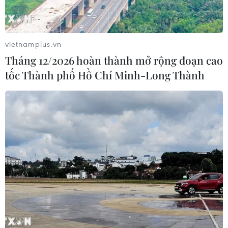
Thái Lan: Ôtô lao vào trung tâm
chăm sóc trẻ làm khoảng nạn nhân
bị thương
vietnamplus.vn
07/08/2026 08:13
Tháng 12/2026 hoàn thành mở rộng đoạn cao
tốc Thành phố Hồ Chí Minh-Long Thành
Thủ tướng Thái Lan chỉ đạo khẩn sau
vụ xả súng tại trường học
07/08/2026 06:37
Thái Lan: Xả súng gây thương vong
tại trường học ở Nonthaburi
07/08/2026 05:12
Nghệ nhân Đặng Văn Hậu