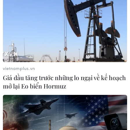
vietnamplus.vn
Giá dầu tăng trước những lo ngại về kế hoạch
mở lại Eo biển Hormuz
TIN CÙNG CHUYÊN MỤC
Tây Ban Nha triệt phá đường dây
buôn người xuyên Địa Trung Hải
07/08/2026 12:13