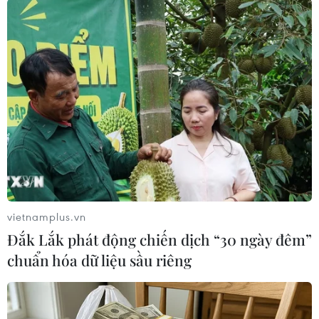
(TTXVN/Vietnam+)
vietnamplus.vn
Đắk Lắk phát động chiến dịch “30 ngày đêm”
chuẩn hóa dữ liệu sầu riêng
#Vụ nổ
#Nổ nhà máy
#Ấn Độ
Ấn Độ