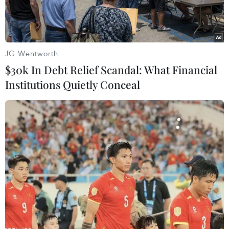
JG Wentworth
$30k In Debt Relief Scandal: What Financial
Institutions Quietly Conceal
Vụ nổ kèm hỏa hoạn xảy ra cùng ngày tại một nhà máy hóa
chất và dược phẩm. (Ảnh: PTI)
Ngày 30/6, giới chức Ấn Độ cho biết số người
thiệt mạng trong vụ nổ kèm hỏa hoạn xảy ra
cùng ngày tại một nhà máy hóa chất và dược
phẩm ở bang Telangana, miền Nam nước này,
đã tăng lên ít nhất 12 người.