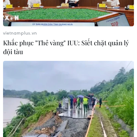
Công an Lào Cai kịp thời cứu nạn, hỗ
trợ người dân trong tình huống khẩn
cấp
vietnamplus.vn
05/08/2026 10:10
Khắc phục "Thẻ vàng" IUU: Siết chặt quản lý
đội tàu
Xem thêm
CƠ QUAN CHỦ QUẢN: THÔNG TẤN XÃ VIỆT NAM
Tổng Biên tập: TRẦN TIẾN DUẨN
Phó Tổng Biên tập: NGUYỄN THỊ TÁM, KHÚC THANH
THỦY