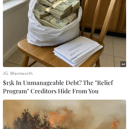
Theo dõi VietnamPlus
TIN LIÊN QUAN
JG Wentworth
$15k In Unmanageable Debt? The "Relief
Program" Creditors Hide From You