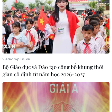
CƠ QUAN CHỦ QUẢN: THÔNG TẤN XÃ VIỆT NAM
Tổng Biên tập: TRẦN TIẾN DUẨN
Phó Tổng Biên tập: NGUYỄN THỊ TÁM, KHÚC THANH
THỦY
vietnamplus.vn
Sở hữu trí tuệ
Quy định sử dụng
Bộ Giáo dục và Đào tạo công bố khung thời
RSS
Hỗ trợ
gian cố định từ năm học 2026-2027
Ngôn ngữ
TTXVN
Dịch vụ tin
Quảng cáo
Liên hệ