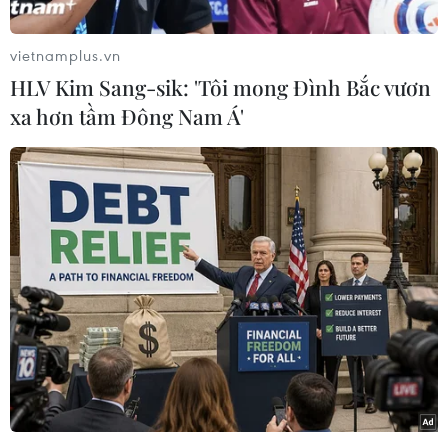
vietnamplus.vn
"Trong một cuốn sổ ghi chép nhỏ màu xanh từ
HLV Kim Sang-sik: 'Tôi mong Đình Bắc vươn
tháng 2/2010, ông ta băn khoănvề việc có thăng
xa hơn tầm Đông Nam Á'
chức cho một thành viên hay không, việc sẽ bổ
nhiệm ai thay thếmột thành viên khác mới bị
giết trong một vụ không kích. Nhưng không có
gì chothấy ông ta tham gia điều hành tổ chức,"
nguồn tin nói thêm.
Khoảng một phần ba những thứ thu được liên
quan đến chuyện gia đình, ví dụchuyện một
người vợ muốn tìm chồng cho cô con gái.
"Trong bất kỳ trường hợp nào, vì lý do an ninh,