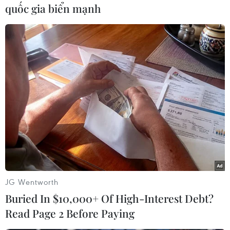
quốc gia biển mạnh
#Al-Qaeda
#Osama bin Laden
#Khủng bố
#Biệt kích Mỹ
Theo dõi VietnamPlus
JG Wentworth
Buried In $10,000+ Of High-Interest Debt?
Read Page 2 Before Paying