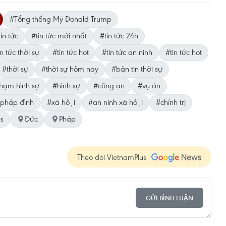
#Tổng thống Mỹ Donald Trump
in tức
#tin tức mới nhất
#tin tức 24h
n tức thời sự
#tin tức hot
#tin tức an ninh
#tin tức hot
#thời sự
#thời sự hôm nay
#bản tin thời sự
hạm hình sự
#hình sự
#công an
#vụ án
pháp đình
#xã hội
#an ninh xã hội
#chính trị
us
Đức
Pháp
Theo dõi VietnamPlus
GỬI BÌNH LUẬN