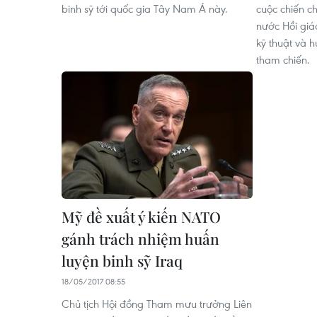
binh sỹ tới quốc gia Tây Nam Á này.
cuộc chiến 
nước Hồi giáo
kỹ thuật và 
tham chiến.
Mỹ đề xuất ý kiến NATO
gánh trách nhiệm huấn
luyện binh sỹ Iraq
18/05/2017 08:55
Chủ tịch Hội đồng Tham mưu trưởng Liên