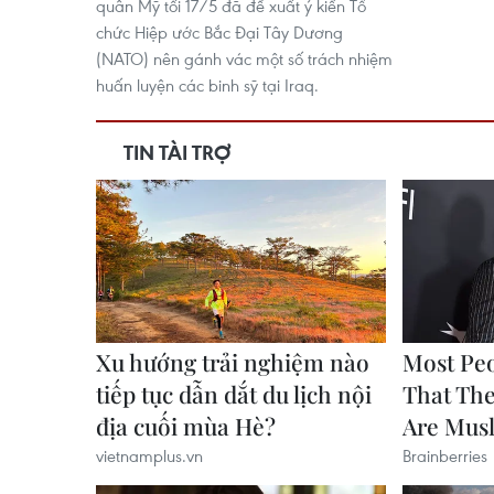
quân Mỹ tối 17/5 đã đề xuất ý kiến Tổ
chức Hiệp ước Bắc Đại Tây Dương
(NATO) nên gánh vác một số trách nhiệm
huấn luyện các binh sỹ tại Iraq.