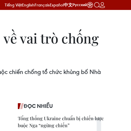
Tiếng Việt
English
Français
Español
中文
Русский
về vai trò chống
uộc chiến chống tổ chức khủng bố Nhà
ĐỌC NHIỀU
Tổng thống Ukraine chuẩn bị chiến lược
buộc Nga “ngừng chiến”