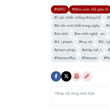
#NATO
#Nhà nước Hồi giáo IS
#Cuộc chiến chống khủng bố
#t
#tin tức mới nhất trong ngày
#ti
#an ninh
#an ninh nghệ an
#tội phạm
#truy nã
#tội p
#phạm pháp
#pháp luật
#
#VietnamPlus
#Vietnam
#Pl