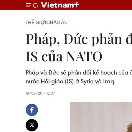
THẾ GIỚI
CHÂU ÂU
Pháp, Đức phản đ
IS của NATO
Pháp và Đức sẽ phản đối kế hoạch của 
nước Hồi giáo (IS) ở Syria và Iraq.
18/05/2017 12:07