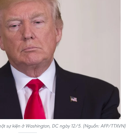
một sự kiện ở Washington, DC ngày 12/5. (Nguồn: AFP/TTXVN)