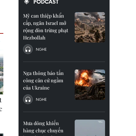
PODCAST
Mỹ can thiệp khẩn
cấp, ngăn Israel mở
rộng đòn trừng phạt
Hezbollah
NGHE
Nga thông báo tấn
công căn cứ ngầm
của Ukraine
NGHE
Mưa dông khiến
hàng chục chuyến