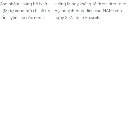
chống nhóm khủng bố Nhà
chống IS hay không sẽ được đưa ra tại
 (IS) tự xưng mà chỉ hỗ trợ
Hội nghị thượng đỉnh của NATO vào
huấn luyện cho các nước
ngày 25/5 tới ở Brussels.