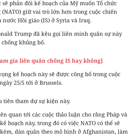
c sẽ phản đối kế hoạch của Mỹ muốn Tổ chức
(NATO) giữ vai trò lớn hơn trong cuộc chiến
nước Hồi giáo (IS) ở Syria và Iraq.
onald Trump đã kêu gọi liên minh quân sự này
n chống khủng bố.
ham gia liên quân chống IS hay không]
ọng kế hoạch này sẽ được công bố trong cuộc
ày 25/5 tới ở Brussels.
 tiên tham dự sự kiện này.
ên quan tới các cuộc thảo luận cho rằng Pháp và
kế hoạch này, trong đó có việc NATO có thể sẽ
 kém, dàn quân theo mô hình ở Afghanistan, làm