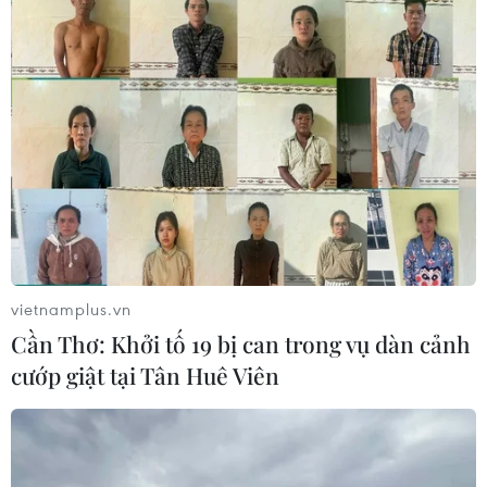
vietnamplus.vn
Cần Thơ: Khởi tố 19 bị can trong vụ dàn cảnh
cướp giật tại Tân Huê Viên