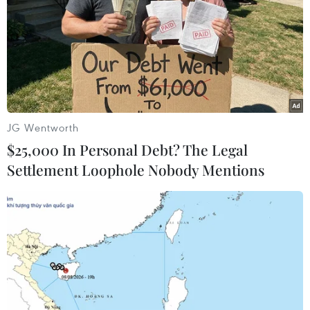
Dấu tích người tiền sử tại Cao nguyên đá
JG Wentworth
Đồng Văn
$25,000 In Personal Debt? The Legal
17/10/2013 02:15
Settlement Loophole Nobody Mentions
Các nhà khảo cổ học phát hiện dấu tích người tiền sử
thuộc thời kỳ đồ đá cũ tại di chỉ Sủa Cán Tỷ, thuộc Cao
nguyên đá Đồng Văn, Hà Giang.