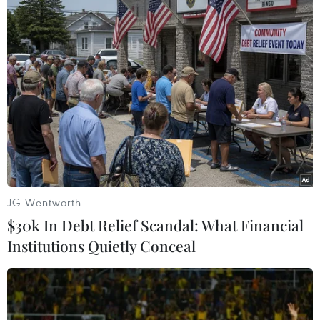
Phát hiện mới về nguồn gốc bệnh nha
khoa ở người tiền sử
07/01/2014 08:14
Thói quen ăn các loại quả hạch và quả đầu là nguyên
nhân chính gây nên các bệnh răng miệng ở người tiền
sử.
JG Wentworth
$30k In Debt Relief Scandal: What Financial
Institutions Quietly Conceal