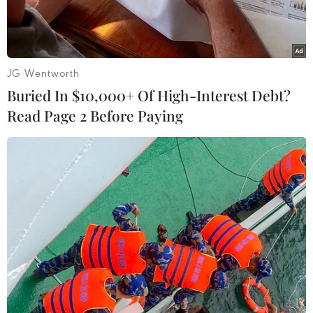
JG Wentworth
Buried In $10,000+ Of High-Interest Debt?
Read Page 2 Before Paying
Khu vực có dấu chân của người tiền sử, (Nguồn:
discovermagazine.com)
Các nhà khoa học Anh vừa cho biết đã phát hiện
tại miền Đông nước này những dấu chân người
tiền sử ước tính sống cách đây 800.000 năm.
Bảo tàng Anh mới đây ra thông báo cho biết
theo công trình nghiên cứu, dấu vết này là bằng
chứng sớm nhất được phát hiện cho đến nay về