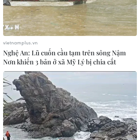
công nghệ, đổi mới sáng tạo và
chuyển đổi số
04/08/2026 01:21
Xem thêm
vietnamplus.vn
Nghệ An: Lũ cuốn cầu tạm trên sông Nậm
Nơn khiến 3 bản ở xã Mỹ Lý bị chia cắt
CƠ QUAN CHỦ QUẢN: THÔNG TẤN XÃ VIỆT NAM
Tổng Biên tập: TRẦN TIẾN DUẨN
Phó Tổng Biên tập: NGUYỄN THỊ TÁM, KHÚC THANH
THỦY
Sở hữu trí tuệ
Quy định sử dụng