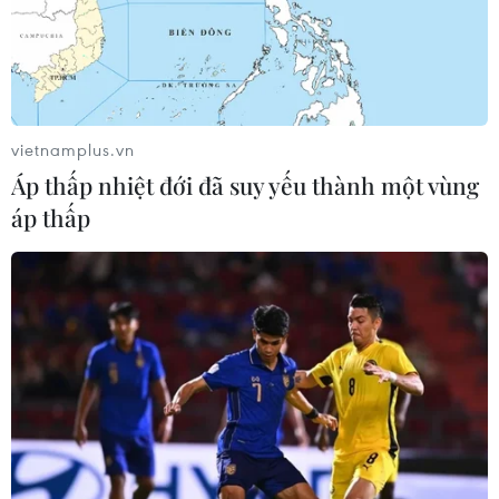
vietnamplus.vn
Áp thấp nhiệt đới đã suy yếu thành một vùng
áp thấp
Phát hiện mới về cư dân châu Âu vào thời
kỳ Đồ đá
11/10/2013 09:25
Vào thời Đồ đá, người tiền sử sống bằng săn bắt-hái
lượm và người làm nghề nông đã có một thời gian dài
sống cạnh nhau ở Trung Âu.