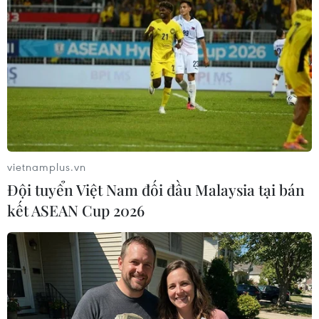
Israel: Phát hiện dấu tích bữa tiệc đám
tang thời tiền sử
03/12/2013 09:25
Nhà khảo cổ Israel vừa khai quật được dấu tích của
một bữa ăn tưởng nhớ người đã khuất, gần khu mộ của
vietnamplus.vn
người tiền sử Natufian ở núi Carmel.
Đội tuyển Việt Nam đối đầu Malaysia tại bán
kết ASEAN Cup 2026