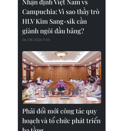
Nhận định Việt Nam vs
Campuchia: Vì sao thầy trò
HLV Kim Sang-sik cần
giành ngôi đầu bảng?
06/08/2026 11:05
Phải đổi mới công tác quy
hoạch và tổ chức phát triển
hạ tầng