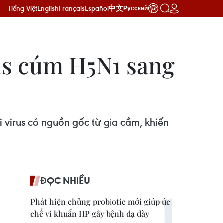
Tiếng Việt
English
Français
Español
中文
Русский
rus cúm H5N1 sang
 virus có nguồn gốc từ gia cầm, khiến
ĐỌC NHIỀU
Phát hiện chủng probiotic mới giúp ức
chế vi khuẩn HP gây bệnh dạ dày