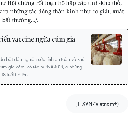
ư Hội chứng rối loạn hô hấp cấp tính-khó thở,
y ra những tác động thần kinh như co giật, xuất
 bất thường.../.
riển vaccine ngừa cúm gia
 bắt đầu nghiên cứu tính an toàn và khả
 cúm gia cầm, có tên mRNA-1018, ở những
8 tuổi trở lên.
(TTXVN/Vietnam+)