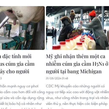
n đặc tính mới
Mỹ ghi nhận thêm một ca
rus cúm gia cầm
nhiễm cúm gia cầm H5N1 ở
lây cho người
người tại bang Michigan
13
31/05/2024 01:48
nhấn mạnh nguy cơ phơi
CDC Mỹ khuyến cáo những người có
a cầm cao hơn đối với công
nguy cơ tiếp xúc cao với động vật nhiễ
rại sữa và cần áp dụng rộng
virus, như công nhân trang trại và nhân
hiết bị bảo hộ cá nhân như
viên thú y, nên thực hiện các biện pháp