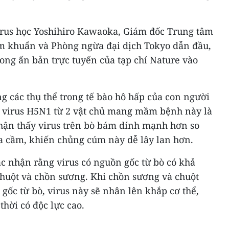
rus học Yoshihiro Kawaoka, Giám đốc Trung tâm
m khuẩn và Phòng ngừa đại dịch Tokyo dẫn đầu,
rong ấn bản trực tuyến của tạp chí Nature vào
 các thụ thể trong tế bào hô hấp của con người
 virus H5N1 từ 2 vật chủ mang mầm bệnh này là
nhận thấy virus trên bò bám dính mạnh hơn so
ia cầm, khiến chủng cúm này dễ lây lan hơn.
c nhận rằng virus có nguồn gốc từ bò có khả
chuột và chồn sương. Khi chồn sương và chuột
ốc từ bò, virus này sẽ nhân lên khắp cơ thể,
thời có độc lực cao.