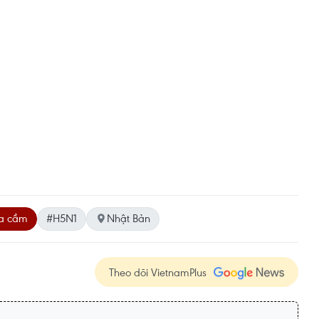
a cầm
#H5N1
Nhật Bản
Theo dõi VietnamPlus