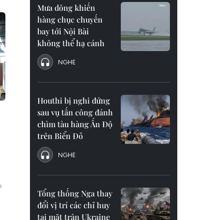
Mưa dông khiến
hàng chục chuyến
bay tới Nội Bài
không thể hạ cánh
NGHE
Houthi bị nghi đứng
sau vụ tấn công đánh
chìm tàu hàng Ấn Độ
trên Biển Đỏ
NGHE
m
Tổng thống Nga thay
đổi vị trí các chỉ huy
tại mặt trận Ukraine