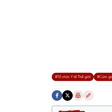
#Tổ chức Y tế Thế giới
#Cúm gi