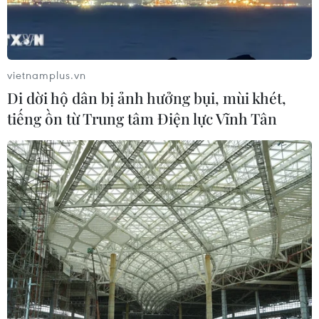
Các hài cốt liệt sỹ được tìm thấy nằm trong tăng võng ở
độ sâu 120cm so với mặt đất, kèm theo nhiều di vật như
cúc áo, dây thắt lưng, băng đạn, dây dù, bật lửa, mặt
nạ phòng độc...
vietnamplus.vn
Di dời hộ dân bị ảnh hưởng bụi, mùi khét,
tiếng ồn từ Trung tâm Điện lực Vĩnh Tân