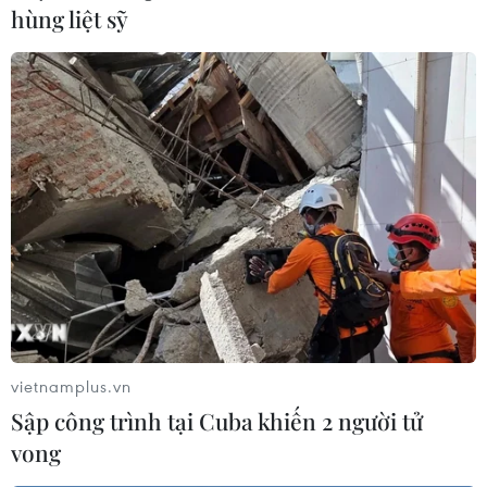
hùng liệt sỹ
vietnamplus.vn
Sập công trình tại Cuba khiến 2 người tử
vong