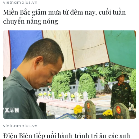
vietnamplus.vn
Miền Bắc giảm mưa từ đêm nay, cuối tuần
chuyển nắng nóng
Quảng Trị: Tìm kiếm, cất bốc nhiều hài
cốt liệt sỹ ở huyện Đakrông
27/03/2021 15:15
Đến nay, Đội tìm kiếm, quy tập hài cốt liệt sỹ của Sư
đoàn 968 thuộc Quân khu 4 đã tìm kiếm và cất bốc
được 12 hài cốt liệt sỹ tại vườn của gia đình ông Nguyễn
Đức Quang.
vietnamplus.vn
Điện Biên tiếp nối hành trình tri ân các anh