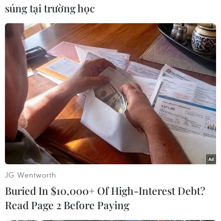
súng tại trường học
các hài cốt./.
(TTXVN/Vietnam+)
JG Wentworth
Buried In $10,000+ Of High-Interest Debt?
Read Page 2 Before Paying
#Tìm kiếm hài cốt liệt sỹ
#Di vật
#Rừng cao su