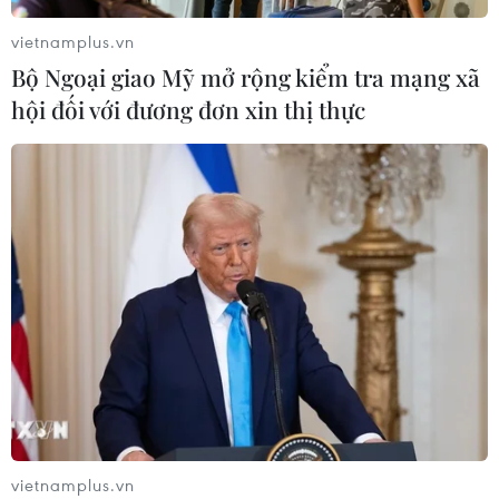
vietnamplus.vn
Xem thêm
Bộ Ngoại giao Mỹ mở rộng kiểm tra mạng xã
hội đối với đương đơn xin thị thực
CƠ QUAN CHỦ QUẢN: THÔNG TẤN XÃ VIỆT NAM
Tổng Biên tập: TRẦN TIẾN DUẨN
Phó Tổng Biên tập: NGUYỄN THỊ TÁM, KHÚC THANH
THỦY
Sở hữu trí tuệ
Quy định sử dụng
RSS
Hỗ trợ
Ngôn ngữ
TTXVN
vietnamplus.vn