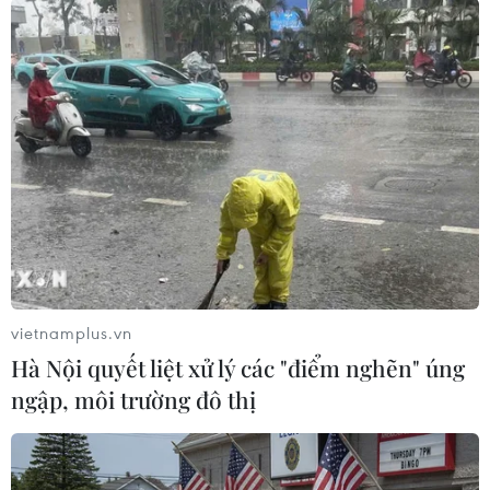
#Hài cốt liệt sỹ
Bình Phước
Đồng Nai
Theo dõi VietnamPlus
TIN LIÊN QUAN
vietnamplus.vn
Hà Nội quyết liệt xử lý các "điểm nghẽn" úng
ngập, môi trường đô thị