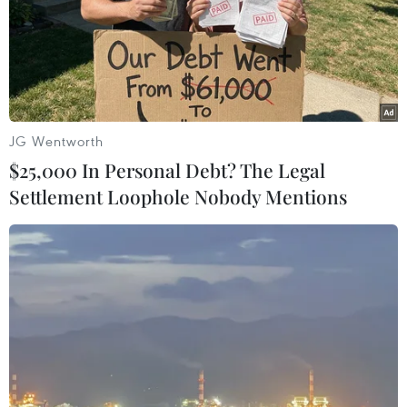
JG Wentworth
$25,000 In Personal Debt? The Legal
Settlement Loophole Nobody Mentions
Quảng Trị truy điệu và án táng hài cốt liệt
sỹ cất bốc ở Hướng Hóa
22/01/2021 09:05