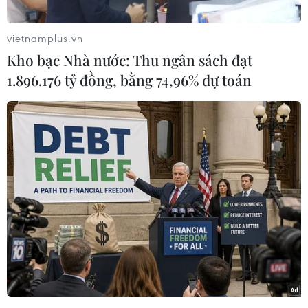
trị viên Đội quy tập hài cốt liệt sỹ (Đội K72), Bộ
Chỉ huy Quân sự tỉnh Bình Phước cho biết tiếp
vietnamplus.vn
tục công tác tìm kiếm hài cốt liệt sỹ tại khu vực
Kho bạc Nhà nước: Thu ngân sách đạt
rừng cao su thuộc ấp Măng Cải, xã Lộc Thiện,
1.896.176 tỷ đồng, bằng 74,96% dự toán
huyện Lộc Ninh, từ chiều 27 đến hết ngày 28/3,
đơn vị đã phát hiện thêm 8 bộ hài cốt liệt sỹ.
Quá trình đào tìm, Đội K72 phát hiện có 4 liệt sỹ
được chôn theo từng mộ riêng lẻ và một mộ
chôn tập thể gồm 4 hài cốt liệt sỹ.
Đơn vị quy tập đã tìm thấy xương sọ, răng,
xương chân tay, cùng các di vật của liệt sỹ như:
dép cao su, cúc áo, lựu đạn, nhiều đoạn dây
điện, một đồng hồ đeo tay dây da.
Như vậy, từ đầu tháng 3/2021 đến nay, Đội K72