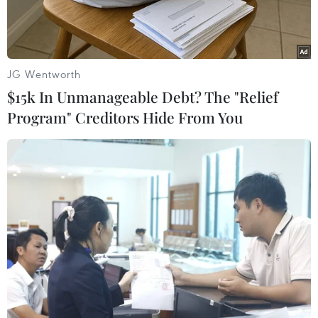
JG Wentworth
$15k In Unmanageable Debt? The "Relief
Program" Creditors Hide From You
Các chiến sỹ Đội K72 đang đào tìm và cất bốc các phần mộ liệt
sỹ tại khu vực Nông trường 1 - Công ty cao su Lộc Ninh, thuộc
địa bàn ấp Măng Cải, xã Lộc Thiện, huyện Lộc Ninh, tỉnh Bình
Phước. (Nguồn: TTXVN phát)
Ngày 29/3, Thượng tá Nguyễn Ngọc Ánh, Chính