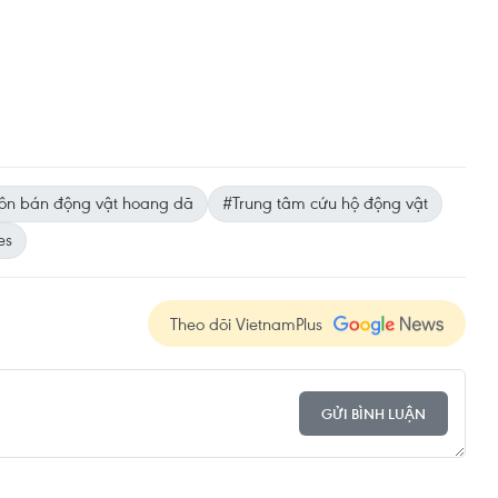
ôn bán động vật hoang dã
#Trung tâm cứu hộ động vật
es
Theo dõi VietnamPlus
GỬI BÌNH LUẬN