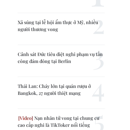
Xả súng tại lễ hội ẩm thực ở Mỹ, nhiều
người thương vong
Cảnh sát Đức tiêu diệt nghi phạm vụ tấn
công đám đông tại Berlin
Thái Lan: Cháy lớn tại quán rượu ở
Bangkok, 27 người thiệt mạng
Nạn nhân tử vong tại chung cư
cao cấp nghi là TikToker nổi tiếng