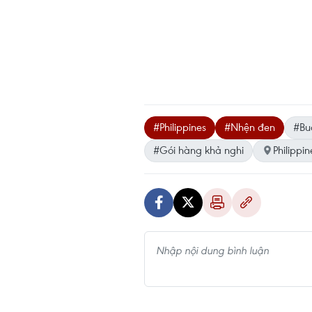
#Philippines
#Nhện đen
#Bu
#Gói hàng khả nghi
Philippin