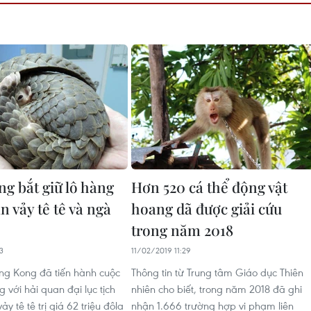
g bắt giữ lô hàng
Hơn 520 cá thể động vật
n vảy tê tê và ngà
hoang dã được giải cứu
trong năm 2018
3
11/02/2019 11:29
ng Kong đã tiến hành cuộc
Thông tin từ Trung tâm Giáo dục Thiên
g với hải quan đại lục tịch
nhiên cho biết, trong năm 2018 đã ghi
y tê tê trị giá 62 triệu đôla
nhận 1.666 trường hợp vi phạm liên