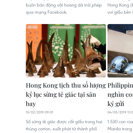
buôn bán động vật hoang dã trái phép
Hong Kong (8
qua mạng Facebook.
voi giấu bên 
Hong Kong tịch thu số lượng
Philippi
kỷ lục sừng tê giác tại sân
nghìn co
bay
ký gửi
15/02/2019 09:01
04/03/2019 13:
Số sừng tê giác được cất giấu trong hai
1.530 con rùa
thùng carton, xuất phát từ thành phố
Manila trong