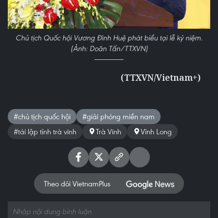
Chủ tịch Quốc hội Vương Đình Huệ phát biểu tại lễ kỷ niệm.
(Ảnh: Doãn Tấn/TTXVN)
(TTXVN/Vietnam+)
#chủ tịch quốc hội
#giải phóng miền nam
#tái lập tỉnh trà vinh
Trà Vinh
Vĩnh Long
Theo dõi VietnamPlus