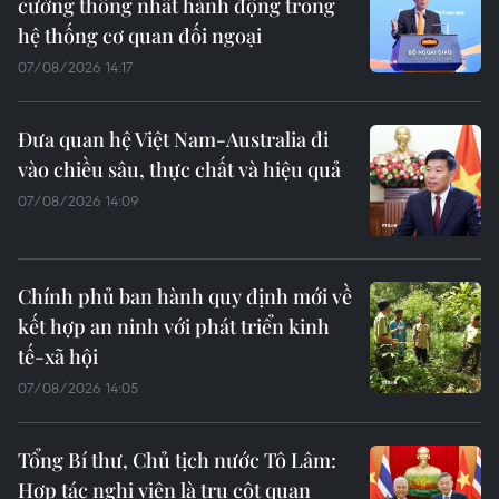
cường thống nhất hành động trong
hệ thống cơ quan đối ngoại
07/08/2026 14:17
Đưa quan hệ Việt Nam-Australia đi
vào chiều sâu, thực chất và hiệu quả
07/08/2026 14:09
Chính phủ ban hành quy định mới về
kết hợp an ninh với phát triển kinh
tế-xã hội
07/08/2026 14:05
Tổng Bí thư, Chủ tịch nước Tô Lâm:
Hợp tác nghị viện là trụ cột quan