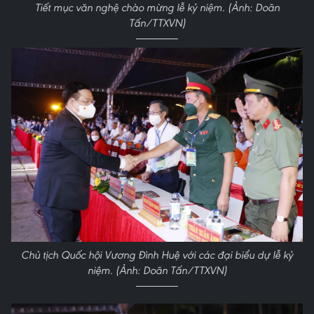
Tiết mục văn nghệ chào mừng lễ kỷ niệm. (Ảnh: Doãn
Tấn/TTXVN)
Chủ tịch Quốc hội Vương Đình Huệ với các đại biểu dự lễ kỷ
niệm. (Ảnh: Doãn Tấn/TTXVN)