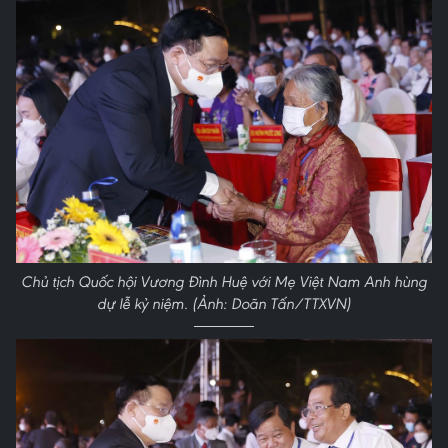
Chủ tịch Quốc hội Vương Đình Huệ với Mẹ Việt Nam Anh hùng
dự lễ kỷ niệm. (Ảnh: Doãn Tấn/TTXVN)