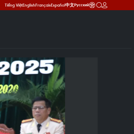
Tiếng Việt
English
Français
Español
中文
Русский