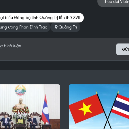
Theo dõi Viet
ại biểu Đảng bộ tỉnh Quảng Trị lần thứ XVII
rung ương Phan Đình Trạc
Quảng Trị
GỬI