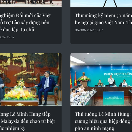
nghiệm Đổi mới của Việt
Thư mừng kỷ niệm 50 năm
ỗ trợ Lào xây dựng nền
hệ ngoại giao Việt Nam-Th
ế độc lập, tự chủ
06/08/2026 15:07
026 15:32
ướng Lê Minh Hưng tiếp
Thủ tướng Lê Minh Hưng:
 Malaysia đến chào từ biệt
cường hiệu quả hiệp đồng
húc nhiệm kỳ
phó an ninh mạng