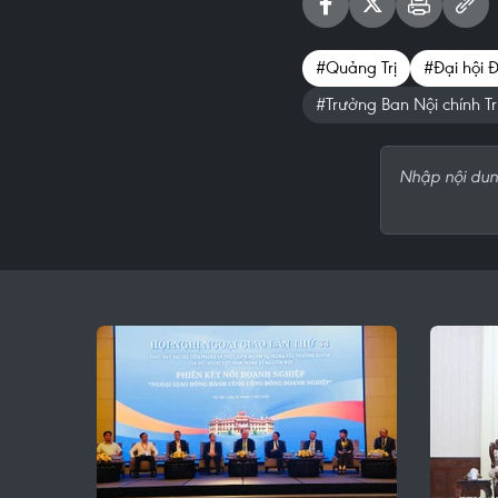
#Quảng Trị
#Đại hội Đ
#Trưởng Ban Nội chính T