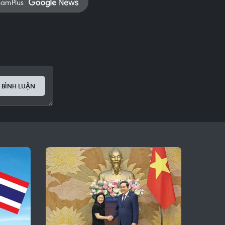
namPlus
 BÌNH LUẬN