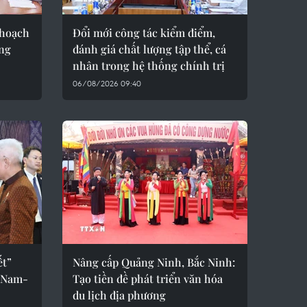
 hoạch
Đổi mới công tác kiểm điểm,
ầng
đánh giá chất lượng tập thể, cá
nhân trong hệ thống chính trị
06/08/2026 09:40
ết”
Nâng cấp Quảng Ninh, Bắc Ninh:
t Nam-
Tạo tiền đề phát triển văn hóa
du lịch địa phương