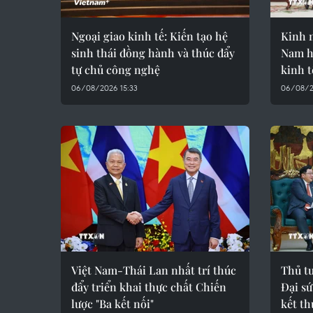
Ngoại giao kinh tế: Kiến tạo hệ
Kinh 
sinh thái đồng hành và thúc đẩy
Nam h
tự chủ công nghệ
kinh t
06/08/2026 15:33
06/08/2
Việt Nam-Thái Lan nhất trí thúc
Thủ t
đẩy triển khai thực chất Chiến
Đại sứ
lược "Ba kết nối"
kết t