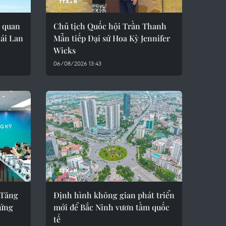
 quan
Chủ tịch Quốc hội Trần Thanh
ái Lan
Mẫn tiếp Đại sứ Hoa Kỳ Jennifer
Wicks
06/08/2026 13:43
 Tăng
Định hình không gian phát triển
 ứng
mới để Bắc Ninh vươn tầm quốc
tế