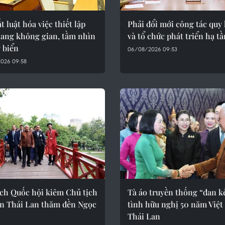
t luật hóa việc thiết lập
Phải đổi mới công tác quy
lang không gian, tầm nhìn
và tổ chức phát triển hạ t
 biển
06/08/2026 09:53
026 09:58
ịch Quốc hội kiêm Chủ tịch
Tà áo truyền thống “đan k
ện Thái Lan thăm đền Ngọc
tình hữu nghị 50 năm Việ
Thái Lan