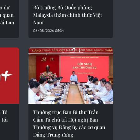
n dự
Bộ trưởng Bộ Quốc phòng
m quan
Malaysia thăm chính thức Việt
ái Lan
Nam
06/08/2026 05:34
c Tô
Thường trực Ban Bí thư Trần
 tới
Cẩm Tú chủ trì Hội nghị Ban
Thường vụ Đảng ủy các cơ quan
Đảng Trung ương