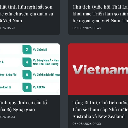
hặt tình hữu nghị sắt son
Chủ tịch Quốc hội Thái La
ác cựu chuyên gia quân sự
khai mạc Triển lãm 50 nă
ới Việt Nam
hệ ngoại giao Việt Nam-Th
026 06:23
06/08/2026 05:48
ịnh quy định cơ cấu tổ
Tổng Bí thư, Chủ tịch nướ
ủa Bộ Ngoại giao
Lâm sẽ thăm cấp Nhà nước
Australia và New Zealand
026 04:33
06/08/2026 04:30