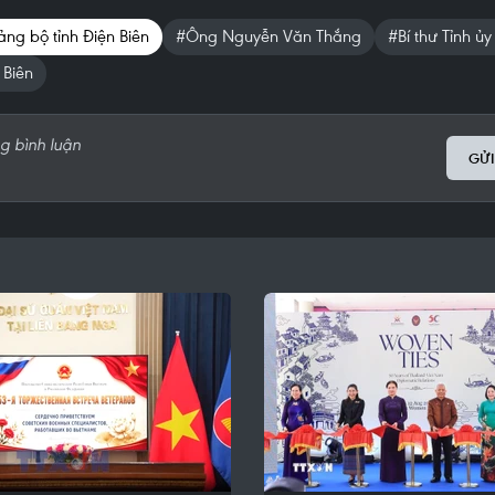
ảng bộ tỉnh Điện Biên
#Ông Nguyễn Văn Thắng
#Bí thư Tỉnh ủy
 Biên
GỬI