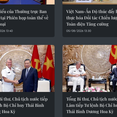
biểu của Thường trực Ban
Việt Nam-Ấn Độ thúc đẩy 
 tại Phiên họp toàn thể về
thực hóa Đối tác Chiến lư
oại
Toàn diện Tăng cường
026 13:40
05/08/2026 13:30
í thư, Chủ tịch nước tiếp
Tổng Bí thư, Chủ tịch nướ
nh Bộ Chỉ huy Thái Bình
Lâm tiếp Tư lệnh Bộ Chỉ h
 Hoa Kỳ
Thái Bình Dương Hoa Kỳ