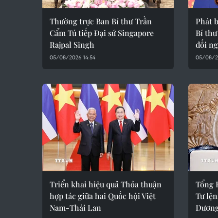
Thường trực Ban Bí thư Trần
Phát 
Cẩm Tú tiếp Đại sứ Singapore
Bí thư
Rajpal Singh
đối ng
05/08/2026 14:54
05/08/2
Triển khai hiệu quả Thỏa thuận
Tổng B
hợp tác giữa hai Quốc hội Việt
Tư lệ
Nam-Thái Lan
Dương