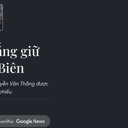
ắng giữ
Biên
guyễn Văn Thắng được
phiếu.
namPlus