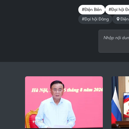
#Điện Biên
#Đại hội Đ
#Đại hội Đảng
Điện