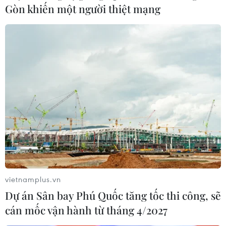
Gòn khiến một người thiệt mạng
Khi xương lá hóa tác
Đột kích quán bar Revo
phẩm nghệ thuật độc
liên quan tới đường dây
bản
ma túy phức tạp tại
Thành phố Hồ Chí Minh
vietnamplus.vn
Dự án Sân bay Phú Quốc tăng tốc thi công, sẽ
cán mốc vận hành từ tháng 4/2027