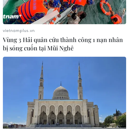
vietnamplus.vn
Lễ hội Di sản châu Phi
Thủ môn Lê Giang
Vùng 3 Hải quân cứu thành công 1 nạn nhân
tại Công viên Yoyogi
Patrik: 'Thật tự hào khi
bị sóng cuốn tại Mũi Nghê
"hút" khách tham quan
được triệu tập lên đội
tuyển Việt Nam'