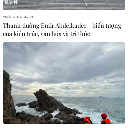
vietnamplus.vn
Thánh đường Emir Abdelkader - biểu tượng
của kiến trúc, văn hóa và tri thức
Sắc màu Nga - ASEAN
Chiến dịch 500 ngày
trên đường phố Kazan
đêm cho khát vọng cháy
bỏng đoàn tụ thân nhân
liệt sỹ