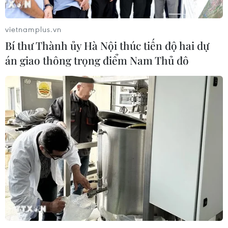
Kinh hãi hàng tấn lô thịt
Cận cảnh cháy lớn quán
bò giả, bò bệnh tại
bar ở Hà Nội, cột khói
vietnamplus.vn
Thành phố Hồ Chí Minh
bốc cao hàng chục mét
Bí thư Thành ủy Hà Nội thúc tiến độ hai dự
án giao thông trọng điểm Nam Thủ đô