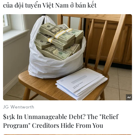
của đội tuyển Việt Nam ở bán kết
JG Wentworth
$15k In Unmanageable Debt? The "Relief
Program" Creditors Hide From You
Dắt chó đi dạo không
Ông Kim Sang-sik trăn