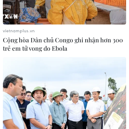
đại hóa vũ khí
công dân bị Mỹ trục xuất
về nước
vietnamplus.vn
Cộng hòa Dân chủ Congo ghi nhận hơn 300
trẻ em tử vong do Ebola