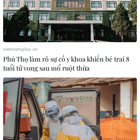
đồng từ 15/5
vietnamplus.vn
Phú Thọ làm rõ sự cố y khoa khiến bé trai 8
tuổi tử vong sau mổ ruột thừa
Nhà lãnh đạo Kim Jong-
Công an Thành phố Hồ
un ra lệnh thần tốc hiện
Chí Minh tiếp nhận 33