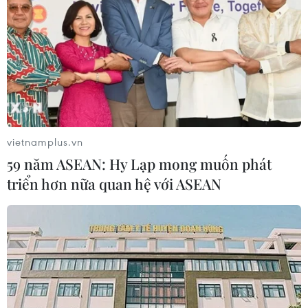
vietnamplus.vn
59 năm ASEAN: Hy Lạp mong muốn phát
triển hơn nữa quan hệ với ASEAN
Tất cả người dân chuẩn
Độc đáo hình ảnh Đại sứ
bị sinh con chú ý quy
Pháp mặc áo dài "chấm
định phạt tới 30 triệu
thi" tiếng Pháp