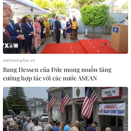
Tuyển thủ Indonesia cúi
HLV Kim Sang-sik nói
đầu thành khẩn xin lỗi
thẳng về Đình Bắc sau
người hâm mộ xứ vạn
khi tuyển Việt Nam bị
đảo
Singapore cầm hòa
vietnamplus.vn
Bang Hessen của Đức mong muốn tăng
cường hợp tác với các nước ASEAN