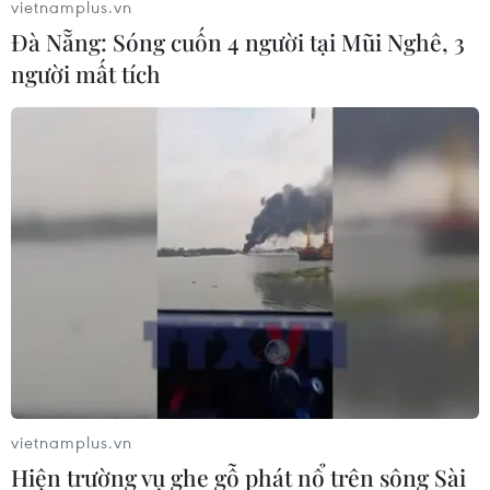
vietnamplus.vn
Đà Nẵng: Sóng cuốn 4 người tại Mũi Nghê, 3
người mất tích
Thi Lịch sử tốt nghiệp
Chiến thuật "60 - 30"
THPT: Tại sao chuyên
môn Toán thi tốt nghiệp
gia khuyên làm câu
THPT 2026: Cách sĩ tử
Đúng/Sai trước?
bứt phá lấy điểm tối đa
vietnamplus.vn
Hiện trường vụ ghe gỗ phát nổ trên sông Sài