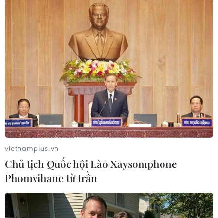
đúng quy định, bị phạt
trở gì về hàng phòng
đến 2 triệu đồng?
ngự trước bán kết
ASEAN Cup?
vietnamplus.vn
Chủ tịch Quốc hội Lào Xaysomphone
Phomvihane từ trần