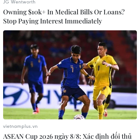
Theo dõi VietnamPlus
JG Wentworth
Owning $10k+ In Medical Bills Or Loans?
Stop Paying Interest Immediately
#Ukraine
#bắt lính
Ukraine
vietnamplus.vn
ASEAN Cup 2026 ngày 8/8: Xác định đối thủ