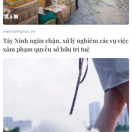
vietnamplus.vn
Tây Ninh ngăn chặn, xử lý nghiêm các vụ việc
xâm phạm quyền sở hữu trí tuệ
Bắt giữ nhóm đối tượng vận chuyển 300
bánh heroin tại tỉnh Phú Thọ
27/11/2016 10:28
Lực lượng chức năng tỉnh Phú Thọ đã phát hiện, thu giữ
5 can nhựa màu xanh loại 30 lít được khoét dưới đáy
can, bên trong chứa tổng cộng 300 gói có chứa chất bột
màu trắng, được xác định là heroin.