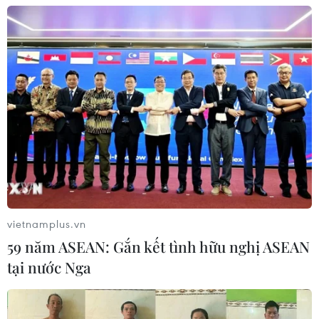
án tổ chức sử dụng trái phép chất ma
túy
07/08/2026 04:40
Khởi tố đối tượng giả danh Công an,
lừa đảo "chạy án" tại Đắk Lắk
06/08/2026 15:07
Cảnh sát khám xét nơi ở của Huấn
"Hoa Hồng"
vietnamplus.vn
06/08/2026 15:04
59 năm ASEAN: Gắn kết tình hữu nghị ASEAN
tại nước Nga
Bãi bỏ một số văn bản quy phạm
pháp luật không còn phù hợp