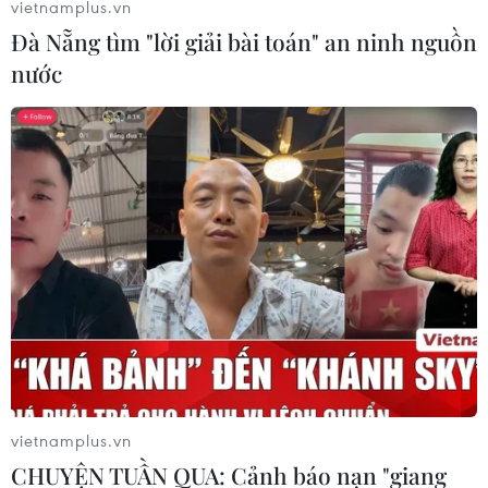
vietnamplus.vn
heroin, phá một trong những chuyên án ma túy lớn nhất
Đà Nẵng tìm "lời giải bài toán" an ninh nguồn
tại tỉnh.
nước
vietnamplus.vn
Phó Thủ tướng gửi thư khen Công an Phú
CHUYỆN TUẦN QUA: Cảnh báo nạn "giang