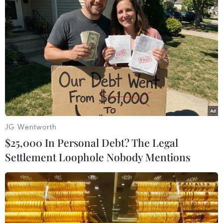
Theo dõi VietnamPlus
TIN LIÊN QUAN
JG Wentworth
$25,000 In Personal Debt? The Legal
Settlement Loophole Nobody Mentions