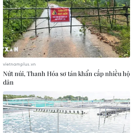
06/08/2026 05:57
Khẩn trường khám nghiệm
hiện trường, điều tra nguyên nhân
vụ cháy chợ Biên Hòa
06/08/2026 04:37
vietnamplus.vn
Nâng cao hiệu quả đấu tranh phòng,
Nứt núi, Thanh Hóa sơ tán khẩn cấp nhiều hộ
chống tội phạm và vi phạm pháp luật
dân
06/08/2026 04:13
Cảnh báo thủ đoạn lừa đảo đưa lao
động thời vụ sang Hàn Quốc
06/08/2026 04:11