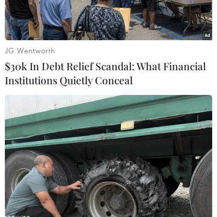
bánh heroin.
JG Wentworth
$30k In Debt Relief Scandal: What Financial
Institutions Quietly Conceal
Tang vật vụ án. (Ảnh: Tạ Toàn/TTXVN)
Chiều 29/11, Ủy ban Nhân dân tỉnh Phú Thọ đã
chúc mừng, biểu dương chiến công, thành tích