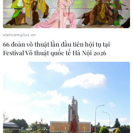
24 năm tù cho đôi vợ chồng tổ chức
“bay lắc” trong quán karaoke
05/08/2026 13:41
vietnamplus.vn
66 đoàn võ thuật lần đầu tiên hội tụ tại
Festival Võ thuật quốc tế Hà Nội 2026
Lập kênh TikTok khởi nghiệp, lừa
đảo chiếm đoạt 15 tỷ đồng
05/08/2026 11:36
Đắk Lắk: Án phạt nghiêm minh với
đối tượng phá hoại đoàn kết dân tộc
05/08/2026 09:58