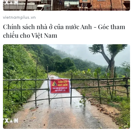
tại trạm Yên Bái
07/08/2026 11:51
vietnamplus.vn
Chính sách nhà ở của nước Anh - Góc tham
chiếu cho Việt Nam
Gỡ khó khăn triển khai dự án trọng
điểm quốc gia hồ Ka Pét
07/08/2026 11:24
Khắc phục "Thẻ vàng" IUU: Siết chặt
quản lý đội tàu
07/08/2026 10:49
Đà Nẵng: Tìm thấy 3 bộ hài cốt liệt sỹ
từ nguồn tin của người dân