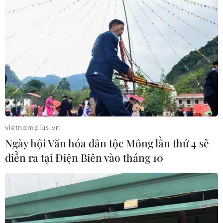
Áp thấp nhiệt đới trên vịnh Bắc Bộ sẽ
gây ảnh hưởng thế nào tới Việt Nam?
07/08/2026 14:38
Cảnh sát giao thông triển khai chiến
dịch nâng cao kỹ năng lái xe môtô, xe
gắn máy
vietnamplus.vn
07/08/2026 14:37
Ngày hội Văn hóa dân tộc Mông lần thứ 4 sẽ
diễn ra tại Điện Biên vào tháng 10
Tăng cường năng lực ứng phó tình
trạng khẩn cấp với danh mục trang
thiết bị mới
07/08/2026 14:20