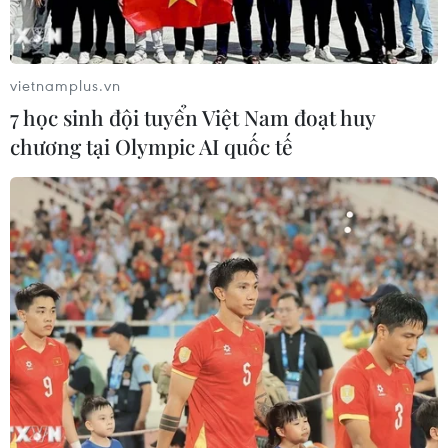
vietnamplus.vn
7 học sinh đội tuyển Việt Nam đoạt huy
chương tại Olympic AI quốc tế
Lực lượng cứu hộ tìm kiếm nạn nhân trong đống đổ nát sau
trận động đất tại Kahramanmaras, Thổ Nhĩ Kỳ ngày 7/2/2023.
Ảnh: THX/TTXVN