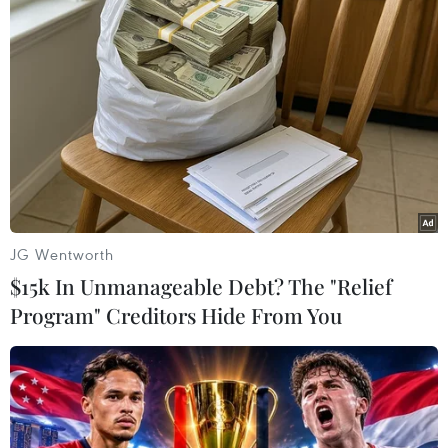
Thượng tướng Nguyễn Tân Cương, Tổng Tham mưu trưởng,
Thứ trưởng Bộ Quốc phòng và lãnh đạo các cơ quan, đơn vị
thuộc Bộ Quốc phòng và các cán bộ, chiến sỹ tại lễ nhận nhiệm
vụ. (Ảnh: Trọng Đức/TTXVN)
JG Wentworth
$15k In Unmanageable Debt? The "Relief
Program" Creditors Hide From You