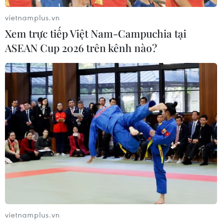
vietnamplus.vn
Xem trực tiếp Việt Nam-Campuchia tại
ASEAN Cup 2026 trên kênh nào?
Lực lượng cứu hộ chuyển người bị thương ra khỏi đống đổ nát
sau trận động đất tại Kahramanmaras, Thổ Nhĩ Kỳ ngày
7/2/2023. Ảnh: AFP/TTXVN
(TTXVN/Vietnam+)
vietnamplus.vn