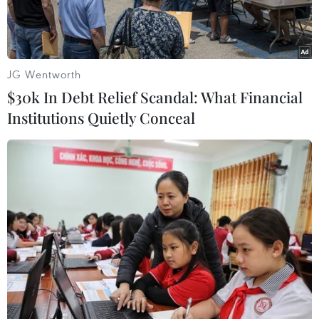
JG Wentworth
$30k In Debt Relief Scandal: What Financial
Institutions Quietly Conceal
Đội chó nghiệp vụ làm công tác cứu hộ, cứu nạn của lực lượng
bộ đội biên phòng sẵn sàng lên đường. (Ảnh: Trọng
Đức/TTXVN)