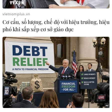
vietnamplus.vn
Cơ cấu, số lượng, chế độ với hiệu trưởng, hiệu
phó khi sắp xếp cơ sở giáo dục
Lực lượng công binh làm công tác kiểm tra trang thiết bị máy
móc phục vụ công tác cứu hộ, cứu nạn trước khi lên đường.
(Ảnh: Trọng Đức/TTXVN)