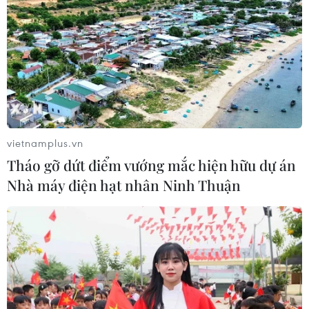
Xem thêm
vietnamplus.vn
CƠ QUAN CHỦ QUẢN: THÔNG TẤN XÃ VIỆT NAM
Tháo gỡ dứt điểm vướng mắc hiện hữu dự án
Tổng Biên tập: TRẦN TIẾN DUẨN
Nhà máy điện hạt nhân Ninh Thuận
Phó Tổng Biên tập: NGUYỄN THỊ TÁM, KHÚC THANH
THỦY
Sở hữu trí tuệ
Quy định sử dụng
RSS
Hỗ trợ
Ngôn ngữ
TTXVN