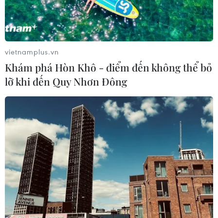
Bảo đảm chính xác, công khai điểm
chuẩn tuyển sinh các trường quân
đội
07/08/2026 12:26
vietnamplus.vn
Khám phá Hòn Khô - điểm đến không thể bỏ
Phát hiện đối tượng tàng trữ trái
lỡ khi đến Quy Nhơn Đông
phép vũ khí quân dụng
07/08/2026 12:25
Hai người trọng thương do cây đổ
ngang đường đè trúng
07/08/2026 12:16
Cảnh báo lũ trên lưu vực sông Thao