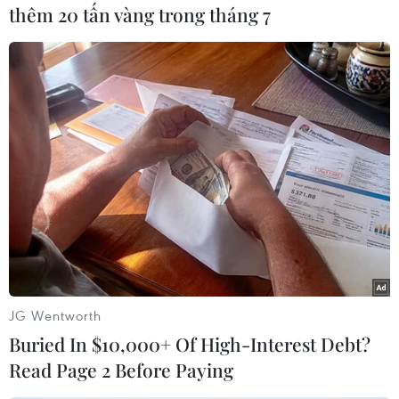
thêm 20 tấn vàng trong tháng 7
Thượng tướng Nguyễn Tân Cương, Tổng Tham mưu trưởng,
Thứ trưởng Bộ Quốc phòng và lãnh đạo các cơ quan, đơn vị
thuộc Bộ Quốc phòng kiểm tra các loại thuốc và thiêt bị y tế của
lực lượng quân y trước khi lên đường. (Ảnh: Trọng Đức/TTXVN)
JG Wentworth
Buried In $10,000+ Of High-Interest Debt?
Read Page 2 Before Paying