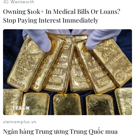
JG Wentworth
Owning $10k+ In Medical Bills Or Loans?
Stop Paying Interest Immediately
Thượng tướng Nguyễn Tân Cương, Tổng Tham mưu trưởng,
Thứ trưởng Bộ Quốc phòng và lãnh đạo các cơ quan, đơn vị
thuộc Bộ Quốc phòng kiểm tra dụng cụ, quân trang của lực
lượng quân y trước khi lên đường. (Ảnh: Trọng Đức/TTXVN)
vietnamplus.vn
Ngân hàng Trung ương Trung Quốc mua