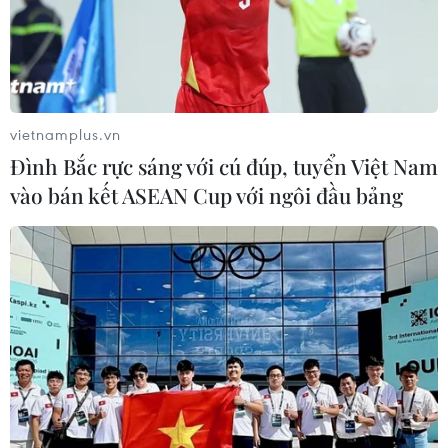
Nhà cửa bị phá hủy sau trận động đất tại Kahramanmaras,
Thổ Nhĩ Kỳ ngày 7/2/2023. Ảnh: AFP/TTXVN
vietnamplus.vn
Đình Bắc rực sáng với cú đúp, tuyển Việt Nam
vào bán kết ASEAN Cup với ngôi đầu bảng
Cảnh hoang tàn sau trận động đất tại Kahramanmaras, Thổ
Nhĩ Kỳ ngày 7/2/2023. Ảnh: AFP/TTXVN