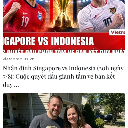
Thượng tướng Nguyễn Tân Cương, Tổng Tham mưu trưởng,
Thứ trưởng Bộ Quốc phòng và lãnh đạo các cơ quan, đơn vị
thuộc Bộ Quốc phòng động viên, giao nhiệm vụ cho các cán bộ,
chiến sỹ tại buổi lễ . (Ảnh: Trọng Đức/TTXVN)
vietnamplus.vn
Nhận định Singapore vs Indonesia (20h ngày
7/8): Cuộc quyết đấu giành tấm vé bán kết
duy …