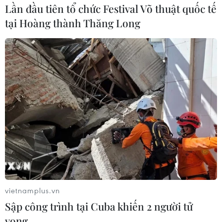
Lần đầu tiên tổ chức Festival Võ thuật quốc tế
tại Hoàng thành Thăng Long
#Động đất tại Thổ Nhĩ Kỳ
#Syria
#cứu hộ
#Khắc phục hậu quả động đất
#công binh
#quân y
#biên phòng
Thổ Nhĩ Kỳ
vietnamplus.vn
Sập công trình tại Cuba khiến 2 người tử
vong