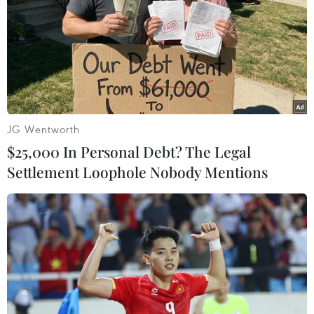
Ngày 6/2/2023, trận động đất kinh hoàng độ lớn 7,8 đã xảy
ra ở khu vực biên giới giữa Thổ Nhĩ Kỳ và Syria. Tính đến 4h03
ngày 10/2 (giờ Việt Nam), số người thiệt mạng trong thảm họa
động đất này đã lên tới hơn 21.000 người, trong khi hàng nghìn
ngôi nhà ở hai bên biên giới bị phá hủy. Nhà cửa bị phá hủy
sau trận động đất tại Kahramanmaras, Thổ Nhĩ Kỳ ngày
7/2/2023. Ảnh: AFP/TTXVN
JG Wentworth
$25,000 In Personal Debt? The Legal
Settlement Loophole Nobody Mentions