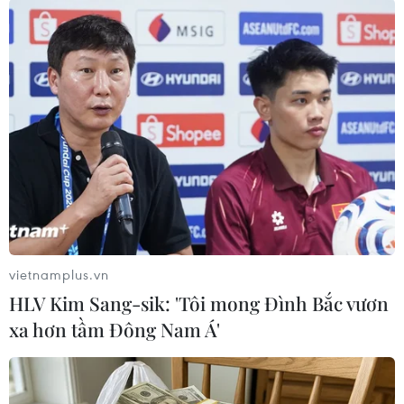
Đội chó nghiệp vụ làm công tác cứu hộ, cứu nạn của lực lượng
bộ đội biên phòng sẵn sàng lên đường. (Ảnh: Trọng
Đức/TTXVN)
vietnamplus.vn
HLV Kim Sang-sik: 'Tôi mong Đình Bắc vươn
xa hơn tầm Đông Nam Á'