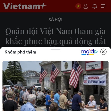
XÃ HỘI
Quân đội Việt Nam tham gia
khắc phục hậu quả động đất
tại Thổ Nhĩ Kỳ
Khám phá thêm
10/02/2023 12:05
Chiều 10/2/2023, tại Hà Nội, Bộ Quốc phòng tổ
chức hội nghị giao nhiệm vụ cho gần 80 cán bộ,
chiến sỹ các lực lượng công binh, quân y, biên
phòng... tham gia khắc phục hậu quả động đất tại
Thổ Nhĩ Kỳ.