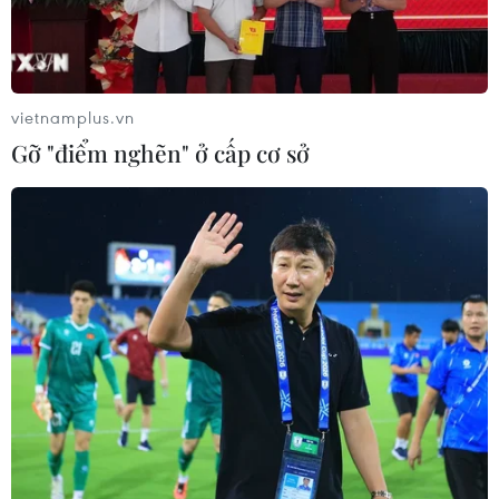
phương cũng quan tâm nâng cao ý thức, trách
nhiệm của mọi người dân trong công tác bảo vệ
tài nguyên rừng, chủ động phòng chống thiên
tai gây thiệt hại đến giá trị của Gươl.
vietnamplus.vn
Gỡ "điểm nghẽn" ở cấp cơ sở
Các ngành chức năng kết hợp với già làng,
trưởng thôn, những cán bộ lão thành cách mạng
là người Cơtu có uy tín, những nghệ nhân Cơtu
có kinh nghiệm hướng dẫn trong việc thiết kế,
trang trí cho Gươl nhằm phát triển tối đa giá trị
của Gươl truyền thống.
Việc vận động đồng bào Cơtu xây dựng đời sống
văn hóa mới với nhiều hình thức sinh hoạt
phong phú, lành mạnh tại Gươl, đã góp phần
bảo vệ, gìn giữ hình tượng Gươl, để Gươl mãi là
niềm tự hào và là "linh hồn làng” của người