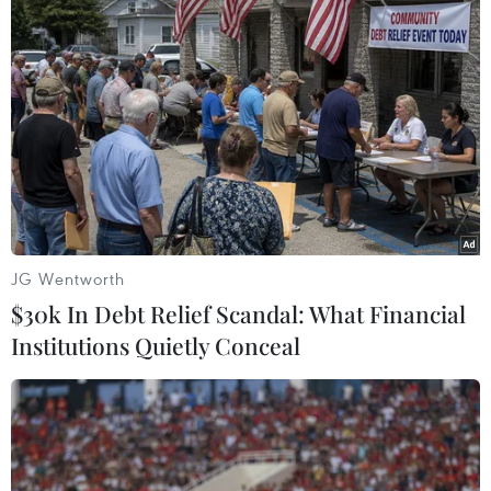
Nhà Gươl là linh hồn của làng Cơtu, không chỉ
là chốn linh thiêng thờ cúng thần linh, không
gian nhà Gươl cũng là nơi tổ chức nhiều lễ hội
truyền thống của buôn làng như lễ ăn mừng lúa
mới, lễ ăn thề kết nghĩa anh em giữa hai làng
Cơtu, Lễ mừng được mùa....
JG Wentworth
$30k In Debt Relief Scandal: What Financial
Institutions Quietly Conceal