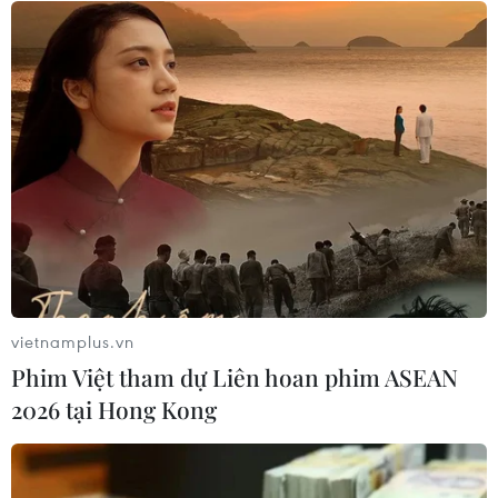
Nâng cấp Quảng Ninh, Bắc Ninh:
Tạo tiền đề phát triển văn hóa du lịch
địa phương
06/08/2026 07:30
Chủ tịch Quốc hội Thái Lan dự khai
mạc Triển lãm 50 năm quan hệ ngoại
giao Việt Nam-Thái Lan
06/08/2026 05:48
vietnamplus.vn
Phim Việt tham dự Liên hoan phim ASEAN
Hà Nội: 'Đánh thức' di sản văn hóa,
2026 tại Hong Kong
mở đường cho sáng tạo
06/08/2026 04:25