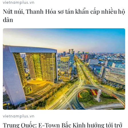
vietnamplus.vn
Nứt núi, Thanh Hóa sơ tán khẩn cấp nhiều hộ
dân
vietnamplus.vn
Trung Quốc: E-Town Bắc Kinh hướng tới trở