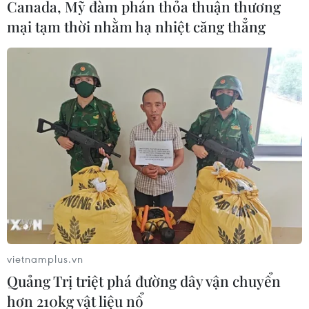
Canada, Mỹ đàm phán thỏa thuận thương
#tín ngưỡng dân gian
#linh hồn làng
TP. Đà Nẵng
mại tạm thời nhằm hạ nhiệt căng thẳng
Quảng Nam
Theo dõi VietnamPlus
TIN LIÊN QUAN
vietnamplus.vn
Quảng Trị triệt phá đường dây vận chuyển
hơn 210kg vật liệu nổ