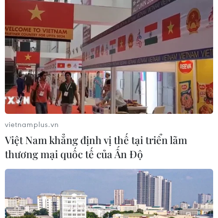
nay của đồng bào Cơ Tu.
vietnamplus.vn
Việt Nam khẳng định vị thế tại triển lãm
thương mại quốc tế của Ấn Độ
Quảng Nam: Chuyên gia Nhật Bản hỗ trợ
tu bổ di tích Chùa Cầu
26/03/2022 11:08