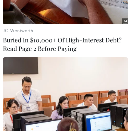
JG Wentworth
Buried In $10,000+ Of High-Interest Debt?
Read Page 2 Before Paying
Bà con Cơtu vui trong ngày khánh thành Gươl mới của làng.
(Nguồn: Cổn thông tin điện tử huyện Nam Giang)
Vùng núi Quảng Nam có nhiều dân tộc anh em
cùng sinh sống gồm Ve, Triêng (Giẻ Triêng),
Xơđăng, Cor, Cadong, Cơtu…, tạo nên một nền
văn hóa dân gian hết sức đa dạng, phong phú.