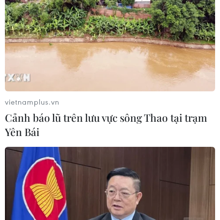
TIN CÙNG CHUYÊN MỤC
Trưng bày sách, báo, ảnh khắc họa
chân dung người chiến sỹ Công an
Thủ đô
vietnamplus.vn
08/08/2026 02:52
Cảnh báo lũ trên lưu vực sông Thao tại trạm
Yên Bái
66 đoàn võ thuật lần đầu tiên
hội tụ tại Festival Võ thuật quốc tế Hà
Nội 2026
08/08/2026 02:26
Phim Việt tham dự Liên hoan phim