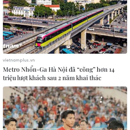
Tổ chức JICA của Nhật Bản cam kết hỗ trợ về mặt
chuyên môn kỹ thuật và kinh nghiệm cho chính quyền
và nhân dân thành phố Hội An trùng tu, khôi phục Chùa
Cầu.
vietnamplus.vn
Metro Nhổn-Ga Hà Nội đã “cõng” hơn 14
triệu lượt khách sau 2 năm khai thác