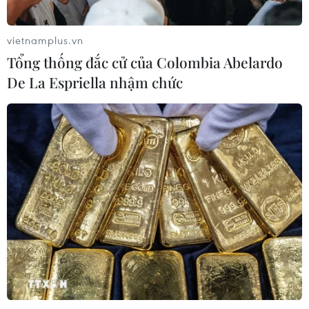
đại
07/08/2026 03:40
vietnamplus.vn
Tổng thống đắc cử của Colombia Abelardo
Nghệ nhân Đặng Văn Hậu
De La Espriella nhậm chức
thổi sức sống mới cho nghệ thuật tò
he truyền thống
07/08/2026 03:19
Nghị quyết số 80-NQ/TW: Hải Phòng
- bản sắc cửa biển và chiều sâu văn
hóa
07/08/2026 03:08
Việt Nam hướng tới trở
thành trung tâm văn hóa và sáng tạo