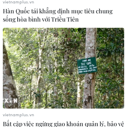
vietnamplus.vn
tham gia buổi khai mạc Tuần lễ bom mìn nhân Ngày
Hàn Quốc tái khẳng định mục tiêu chung
quốc tế Nhận thức-Hỗ trợ hành động bom mìn với chủ
sống hòa bình với Triều Tiên
đề “Hành động mìn không thể chờ đợi,” tổ chức ở Mỹ.
vietnamplus.vn
Bất cập việc ngừng giao khoán quản lý, bảo vệ