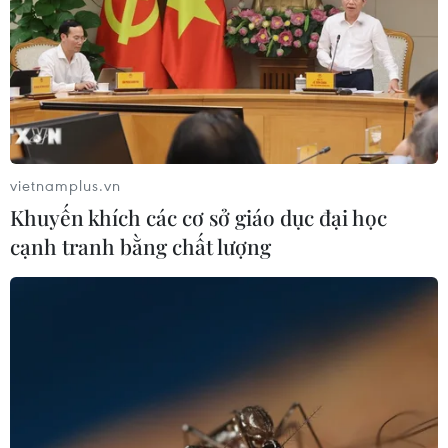
vietnamplus.vn
Khuyến khích các cơ sở giáo dục đại học
cạnh tranh bằng chất lượng
TIN CÙNG CHUYÊN MỤC
An Giang: Cháy lớn ở khu dân cư
khiến 5 căn nhà bị hư hại