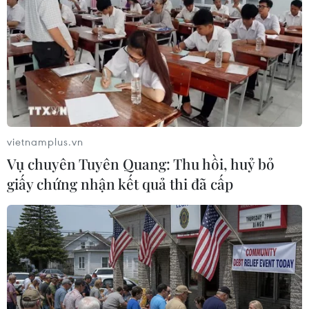
Theo dõi VietnamPlus
vietnamplus.vn
Vụ chuyên Tuyên Quang: Thu hồi, huỷ bỏ
giấy chứng nhận kết quả thi đã cấp
TIN LIÊN QUAN