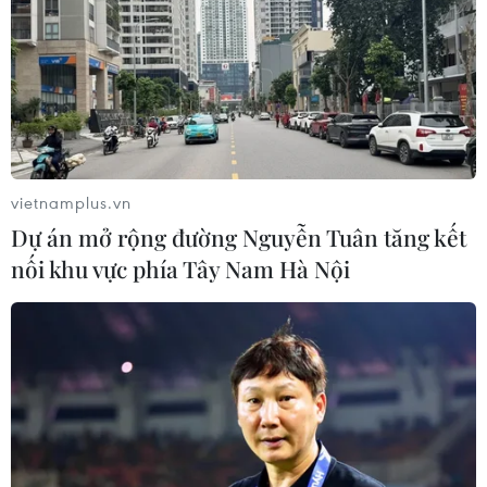
06/08/2026 09:42
Hà Nội tăng tốc thi công
đường Vành đai 1 đoạn Hoàng Cầu-
Voi Phục
06/08/2026 09:07
vietnamplus.vn
Dự án mở rộng đường Nguyễn Tuân tăng kết
Khởi tố Chủ tịch Hội đồng quản trị,
nối khu vực phía Tây Nam Hà Nội
Giám đốc Công ty cổ phần Mekolor
06/08/2026 09:06
Đồng Nai yêu cầu đẩy nhanh tiến độ
dự án kết nối vùng, sân bay Long
Thành