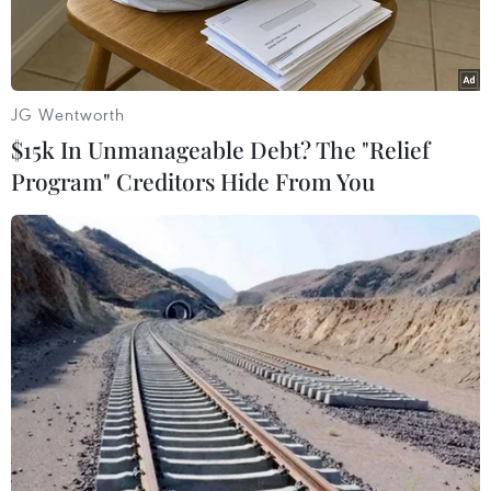
tục được xử lý.
JG Wentworth
$15k In Unmanageable Debt? The "Relief
Program" Creditors Hide From You
Hiện trường hầm chứa đạn được phát hiện trong rừng cây phi
lao ở thôn An Mỹ, xã Gio Mỹ, huyện Gio Linh, tỉnh Quảng Trị.
(Ảnh: NPA/RENEW - TTXVN phát)
Theo Ban Chỉ đạo Khắc phục hậu quả bom mìn