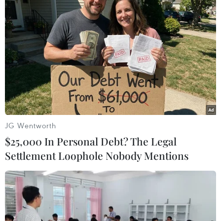
(TTXVN/Vietnam+)
JG Wentworth
$25,000 In Personal Debt? The Legal
Settlement Loophole Nobody Mentions
#Quảng Trị
#Rà phá bom mìn
#Bom chùm
#ô nhiễm bom mìn
#vật nổ
Quảng Trị