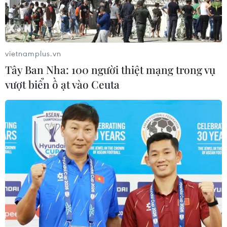
vietnamplus.vn
Tây Ban Nha: 100 người thiệt mạng trong vụ
vượt biển ồ ạt vào Ceuta
Rà phá bom mìn, tạo sinh kế cho người
dân ở tuyến biên giới phía Bắc
24/07/2023 08:27
Sau hơn 4 tháng, các đơn vị triển khai dự án rà phá
bom mìn vật nổ sau chiến tranh tại Hà Giang làm sạch
khoảng 400ha đất, thu gom an toàn hàng chục ngàn
bom đạn, vật nổ các loại.