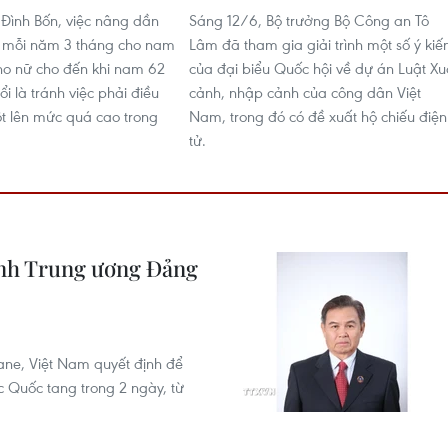
Đình Bốn, việc nâng dần
Sáng 12/6, Bộ trưởng Bộ Công an Tô
u mỗi năm 3 tháng cho nam
Lâm đã tham gia giải trình một số ý kiế
ho nữ cho đến khi nam 62
của đại biểu Quốc hội về dự án Luật Xu
ổi là tránh việc phải điều
cảnh, nhập cảnh của công dân Việt
ột lên mức quá cao trong
Nam, trong đó có đề xuất hộ chiếu điện
tử.
ành Trung ương Đảng
ane, Việt Nam quyết định để
 Quốc tang trong 2 ngày, từ