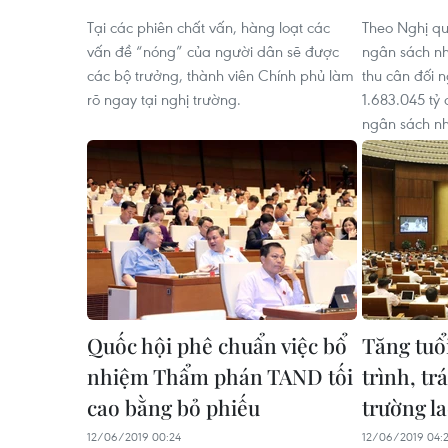
Tại các phiên chất vấn, hàng loạt các
Theo Nghị qu
vấn đề “nóng” của người dân sẽ được
ngân sách nh
các bộ trưởng, thành viên Chính phủ làm
thu cân đối 
rõ ngay tại nghị trường.
1.683.045 tỷ 
ngân sách nh
Quốc hội phê chuẩn việc bổ
Tăng tuổi
nhiệm Thẩm phán TAND tối
trình, tr
cao bằng bỏ phiếu
trường l
12/06/2019 00:24
12/06/2019 04: