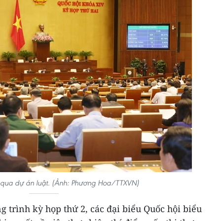
 qua dự án luật. (Ảnh: Phương Hoa/TTXVN)
g trình kỳ họp thứ 2, các đại biểu Quốc hội biểu