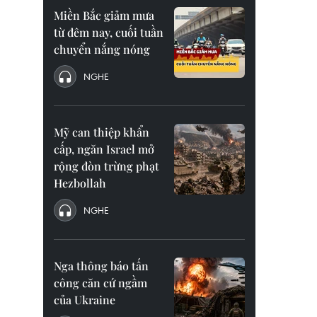
Miền Bắc giảm mưa
từ đêm nay, cuối tuần
chuyển nắng nóng
NGHE
Mỹ can thiệp khẩn
cấp, ngăn Israel mở
rộng đòn trừng phạt
Hezbollah
NGHE
Nga thông báo tấn
công căn cứ ngầm
của Ukraine