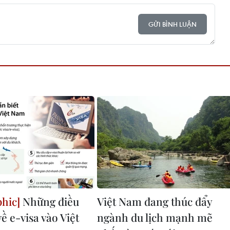
GỬI BÌNH LUẬN
Những điều
Việt Nam đang thúc đẩy
về e-visa vào Việt
ngành du lịch mạnh mẽ