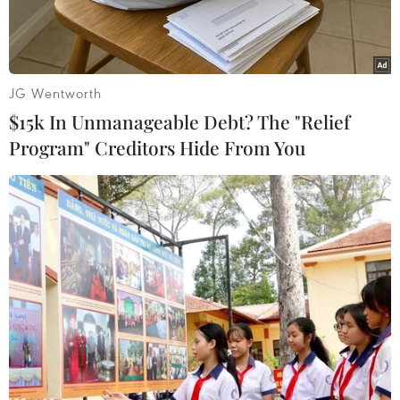
JG Wentworth
$15k In Unmanageable Debt? The "Relief
Program" Creditors Hide From You
Phó Thủ tướng Trần Hồng Hà trao Quyết định công bố Quy
hoạch tỉnh Điện Biên cho lãnh đạo tỉnh Điện Biên. (Ảnh: Trung
Kiên/TTXVN)
Sáng 17/3, tỉnh Điện Biên tổ chức Hội nghị công
bố Quy hoạch tỉnh, thời kỳ 2021 - 2030, tầm nhìn
đến năm 2050 theo Quyết định của Thủ tướng
Chính phủ. Phó Thủ tướng Trần Hồng Hà chủ trì