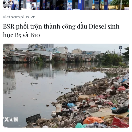
vietnamplus.vn
BSR phối trộn thành công dầu Diesel sinh
học B5 và B10
Bí thư Tỉnh ủy Điện Biên Trần Quốc Cường phát biểu. (Ảnh:
Trung Kiên/TTXVN)
Điện Biên lựa chọn ba khâu đột phá. Thứ nhất
là hoàn thiện cơ chế, chính sách và nâng cao
năng lực cạnh tranh. Thứ hai là hoàn thiện hệ
thống hạ tầng kinh tế-xã hội theo hướng đồng