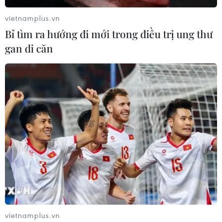
giúp tỉnh Điện Biên trở thành điểm đến hấp dẫn với du
khách trong và ngoài nước.
vietnamplus.vn
Bỉ tìm ra hướng đi mới trong điều trị ung thư
gan di căn
vietnamplus.vn