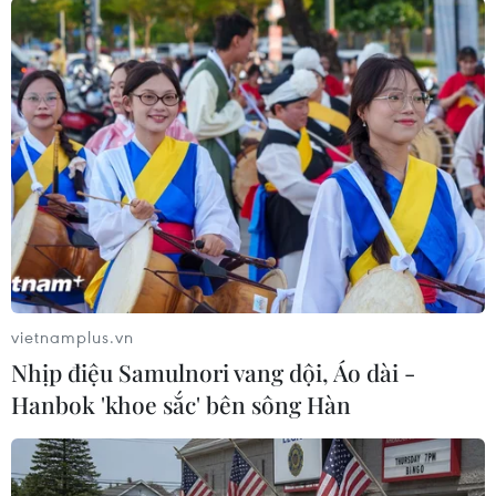
các địa phương.
vietnamplus.vn
Nhịp điệu Samulnori vang dội, Áo dài -
Phó Thủ tướng Chính phủ Trần Hồng Hà phát biểu. (Ảnh: Trung
Hanbok 'khoe sắc' bên sông Hàn
Kiên/TTXVN)
Phó Thủ tướng cũng đề nghị Điện Biên cần tăng