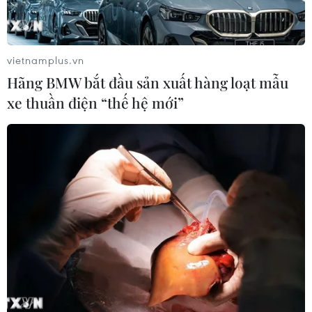
vietnamplus.vn
Hãng BMW bắt đầu sản xuất hàng loạt mẫu
xe thuần điện “thế hệ mới”
Du lịch Điện Biên kỳ vọng bứt phá từ “cú
huých” Năm Du lịch Quốc gia 2024
14/03/2024 04:40
Lãnh đạo địa phương kỳ vọng chuỗi sự kiện lớn của
Năm Du lịch Quốc gia 2024 sẽ trở thành “cú huých”