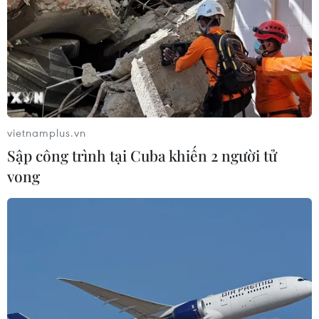
vietnamplus.vn
Sập công trình tại Cuba khiến 2 người tử
vong
TIN CÙNG CHUYÊN MỤC
BSR phối trộn thành công dầu Diesel
sinh học B5 và B10
07/08/2026 05:02