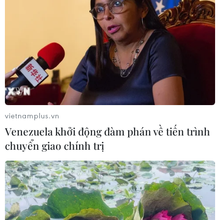
Phê duyệt Quy hoạch chung đô thị Bắc Ninh đến
năm 2050, tầm nhìn đến năm 2075
TIN LIÊN QUAN
vietnamplus.vn
Venezuela khởi động đàm phán về tiến trình
chuyển giao chính trị