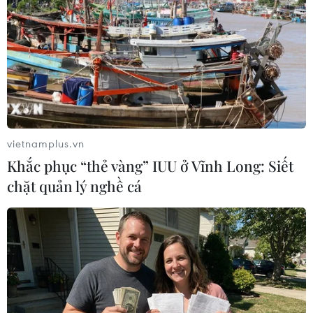
ninh, an toàn, văn minh...
Bí thư Tỉnh ủy Điện Biên, đề nghị các cấp ủy,
chính quyền, Mặt trận Tổ quốc và các tổ chức
chính trị xã hội trong tỉnh cần nỗ lực, quyết tâm
cao hơn nữa trong thời gian tới để thực hiện tốt
quy hoạch với tầm nhìn, mục tiêu và khát vọng
nhằm đưa Điện Biên phát triển trở thành hiện
vietnamplus.vn
thực... Bí thư Tỉnh ủy Điện Biên và Chủ tịch Ủy
Khắc phục “thẻ vàng” IUU ở Vĩnh Long: Siết
ban Nhân dân tỉnh Điện Biên đã trao Quyết
chặt quản lý nghề cá
định chủ trương đầu tư dự án cho các nhà đầu
tư.
Theo kế hoạch, đến năm 2030, Điện Biên phấn
đấu trở thành tỉnh có điều kiện kinh tế phát
triển khá, là trung tâm du lịch, dịch vụ của vùng
Trung du và miền núi Bắc Bộ. Tỉnh phát triển