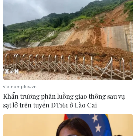
Theo dõi VietnamPlus
QUY HOẠCH CÁC ĐỊA PHƯƠNG GIAI ĐOẠN
2021-2030, TẦM NHÌN ĐẾN 2050
Đưa Nghệ An trở thành cực tăng trưởng động
lực của vùng Bắc Trung Bộ và cả nước
Công bố các Quyết định về Khu kinh tế và khởi
vietnamplus.vn
động Khu thương mại tự do Hải Phòng
Khẩn trương phân luồng giao thông sau vụ
Chính phủ thông qua hồ sơ Đề án thành lập
sạt lở trên tuyến ĐT161 ở Lào Cai
thành phố Quảng Ninh trực thuộc Trung ương
Bắc Ninh tiến gần "mốc" thành phố trực thuộc
Trung ương