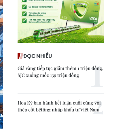
ĐỌC NHIỀU
Giá vàng tiếp tục giảm thêm 1 triệu đồng,
SJC xuống mốc 139 triệu đồng
Hoa Kỳ ban hành kết luận cuối cùng với
thép cốt bêtông nhập khẩu từ Việt Nam