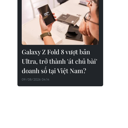
Galaxy Z Fold 8 vượt bản
Ultra, trở thành 'át chủ bài'
doanh số tại Việt Nam?
09/08/2026 04:14