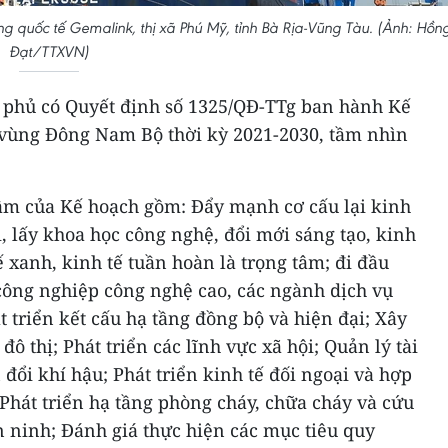
ng quốc tế Gemalink, thị xã Phú Mỹ, tỉnh Bà Rịa-Vũng Tàu. (Ảnh: Hồn
Đạt/TTXVN)
 phủ có Quyết định số 1325/QĐ-TTg ban hành Kế
 vùng Đông Nam Bộ thời kỳ 2021-2030, tầm nhìn
âm của Kế hoạch gồm: Đẩy mạnh cơ cấu lại kinh
, lấy khoa học công nghệ, đổi mới sáng tạo, kinh
tế xanh, kinh tế tuần hoàn là trọng tâm; đi đầu
 công nghiệp công nghệ cao, các ngành dịch vụ
t triển kết cấu hạ tầng đồng bộ và hiện đại; Xây
đô thị; Phát triển các lĩnh vực xã hội; Quản lý tài
đổi khí hậu; Phát triển kinh tế đối ngoại và hợp
; Phát triển hạ tầng phòng cháy, chữa cháy và cứu
n ninh; Đánh giá thực hiện các mục tiêu quy