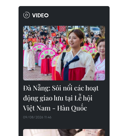
VIDEO
Đà Nẵng: Sôi nổi các hoạt
động giao lưu tại Lễ hội
Việt Nam - Hàn Quốc
09/08/2026 11:46