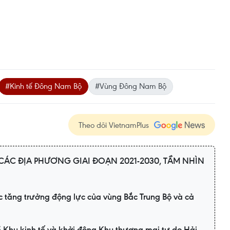
#Kinh tế Đông Nam Bộ
#Vùng Đông Nam Bộ
Theo dõi VietnamPlus
ÁC ĐỊA PHƯƠNG GIAI ĐOẠN 2021-2030, TẦM NHÌN
 tăng trưởng động lực của vùng Bắc Trung Bộ và cả
 Khu kinh tế và khởi động Khu thương mại tự do Hải