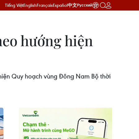
Tiếng Việt
English
Français
Español
中文
Русский
heo hướng hiện
 hiện Quy hoạch vùng Đông Nam Bộ thời