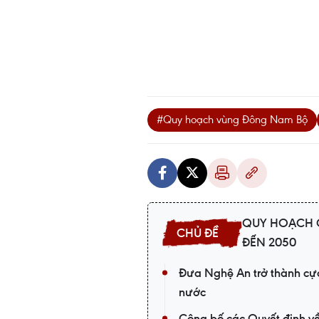
#Quy hoạch vùng Đông Nam Bộ
QUY HOẠCH C
ĐẾN 2050
Đưa Nghệ An trở thành cực
nước
Công bố các Quyết định về