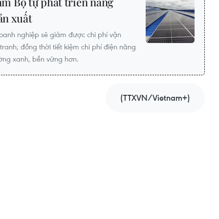
m Bộ tự phát triển năng
ản xuất
anh nghiệp sẽ giảm được chi phí vận
anh; đồng thời tiết kiệm chi phí điện năng
ờng xanh, bền vững hơn.
(TTXVN/Vietnam+)