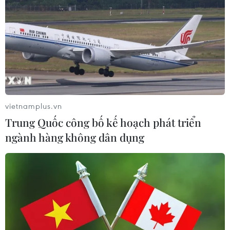
vietnamplus.vn
Trung Quốc công bố kế hoạch phát triển
TIN CÙNG CHUYÊN MỤC
ngành hàng không dân dụng
Trí tuệ nhân tạo tạo virus mới tiêu
diệt vi khuẩn kháng thuốc
09/08/2026 07:45
Trung Quốc vượt Mỹ trở thành quốc
gia dẫn đầu thế giới về chi tiêu cho