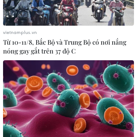
vietnamplus.vn
Từ 10-11/8, Bắc Bộ và Trung Bộ có nơi nắng
nóng gay gắt trên 37 độ C
Triển lãm "Tầm nhìn di động toàn
cầu 2014" tại Hàn Quốc
17/09/2014 23:23
Triển lãm "Tầm nhìn Di động toàn cầu 2014" tại Hàn
Quốc có sự tham gia của nhiều diễn giả danh tiếng,
cùng nhiều công ty hàng đầu thế giới.