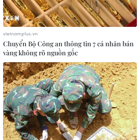
chủ 10 công nghệ lõi vào năm 2030
06/08/2026 04:38
vietnamplus.vn
Xem thêm
Chuyển Bộ Công an thông tin 7 cá nhân bán
vàng không rõ nguồn gốc
CƠ QUAN CHỦ QUẢN: THÔNG TẤN XÃ VIỆT NAM
Tổng Biên tập: TRẦN TIẾN DUẨN
Phó Tổng Biên tập: NGUYỄN THỊ TÁM, KHÚC THANH
THỦY
Sở hữu trí tuệ
Quy định sử dụng