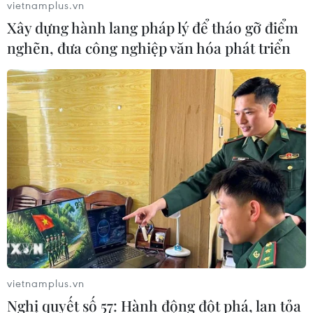
vietnamplus.vn
07/08/2026 10:33
Xây dựng hành lang pháp lý để tháo gỡ điểm
nghẽn, đưa công nghiệp văn hóa phát triển
Hạ tầng AI - động lực tăng trưởng
mới của Đông Nam Á
07/08/2026 10:19
Quân khu 7 đẩy mạnh ứng dụng
khoa học-công nghệ trong tìm kiếm,
quy tập hài cốt liệt sỹ
07/08/2026 08:45
Những định hướng lớn
trong thực hiện Nghị quyết 57-
vietnamplus.vn
NQ/TW
Nghị quyết số 57: Hành động đột phá, lan tỏa