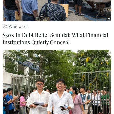
JG Wentworth
$30k In Debt Relief Scandal: What Financial
Institutions Quietly Conceal
(Nguồn: AVING)
Công ty Immersive Korea vừa cho ra mắt dịch
vụ thông báo push dành cho điện thoại thông
minh sử dụng công nghệ geofencing tại triển