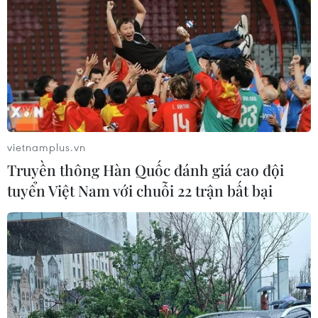
Trung Quốc vận hành giàn phát điện
gió nổi đầu tiên chịu được bão cấp 17
06/08/2026 11:20
Cao điểm "100 ngày chuyển đổi số":
Chuyển động từ cơ sở
vietnamplus.vn
06/08/2026 09:48
Truyền thông Hàn Quốc đánh giá cao đội
tuyển Việt Nam với chuỗi 22 trận bất bại
Israel và Việt Nam hợp tác trong
ngành bán dẫn và công nghệ cao
06/08/2026 09:40