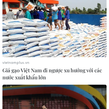
Phát hiện lỗ hổng bảo mật nghiêm
trọng trên loạt trình duyệt tích hợp
AI
06/08/2026 15:57
Thành lập Hội đồng cấp Nhà nước
xét tặng các giải thưởng khoa học và
công nghệ
vietnamplus.vn
06/08/2026 14:19
Giá gạo Việt Nam đi ngược xu hướng với các
nước xuất khẩu lớn
Đến năm 2030, Việt Nam làm chủ ít
nhất 4 công nghệ chiến lược
06/08/2026 12:58