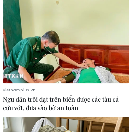
vietnamplus.vn
#Hàn Quốc
#Smartphone
#Năng lượng
#Cài đặt
Ngư dân trôi dạt trên biển được các tàu cá
#Người dùng
#Thiết bị
#Dịch vụ
Hàn Quốc
cứu vớt, đưa vào bờ an toàn