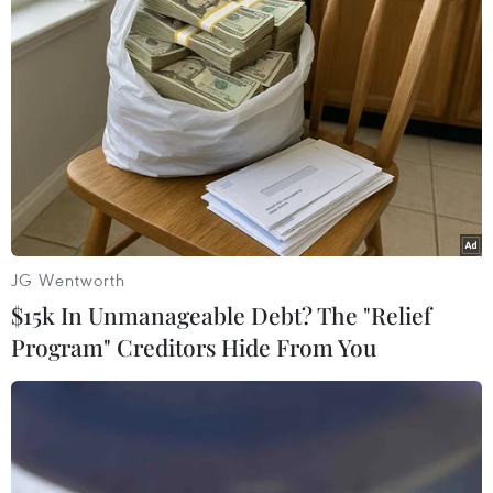
Theo dõi VietnamPlus
TIN LIÊN QUAN
JG Wentworth
$15k In Unmanageable Debt? The "Relief
Program" Creditors Hide From You