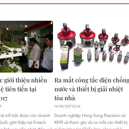
 giới thiệu nhiều
Ra mắt công tắc điện chốn
 tiên tiến tại
nước và thiết bị giải nhiệt
017
tòa nhà
5
14/05/2017 02:36
hệ nổi bật được các doanh
Doanh nghiệp H​ong Sung Precision và
uốc giới thiệu tại Entech
KMX sẽ tham gia và ra mắt các thiết bị