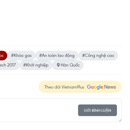
as
#Khóa gas
#An toàn lao động
#Công nghệ cao
ech 2017
#Khởi nghiệp
Hàn Quốc
Theo dõi VietnamPlus
GỬI BÌNH LUẬN