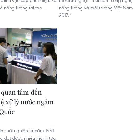
c lĩnh vực cấp phát điện, xử
môi trường tại “Triển lãm công nghệ
 và năng lượng tái tạo…
năng lượng và môi trường Việt Nam
2017.”
 quan tâm đến
ệ xử lý nước ngầm
 Quốc
o khởi nghiệp từ năm 1991
ã đạt được nhiều thành tựu