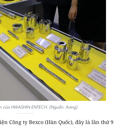
m của HWASHIN ENTECH. (Nguồn: Aving)
iện Công ty Bexco (Hàn Quốc), đây là lần thứ 9