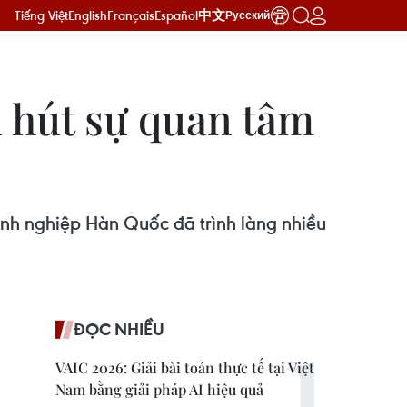
Tiếng Việt
English
Français
Español
中文
Русский
 hút sự quan tâm
nh nghiệp Hàn Quốc đã trình làng nhiều
ĐỌC NHIỀU
VAIC 2026: Giải bài toán thực tế tại Việt
Nam bằng giải pháp AI hiệu quả