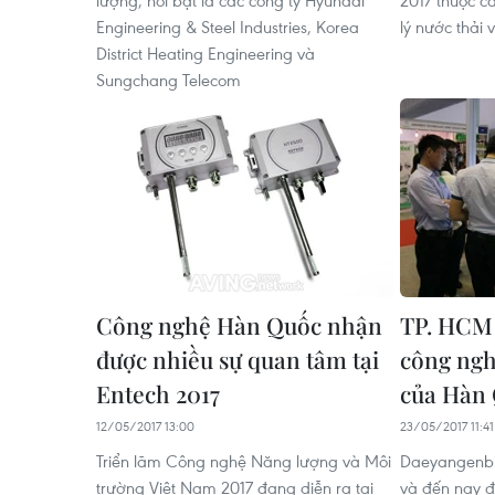
lượng, nổi bật là các công ty Hyundai
2017 thuộc cá
Engineering & Steel Industries, Korea
lý nước thải
District Heating Engineering và
Sungchang Telecom
Công nghệ Hàn Quốc nhận
TP. HCM
được nhiều sự quan tâm tại
công ngh
Entech 2017
của Hàn
12/05/2017 13:00
23/05/2017 11:41
Triển lãm ​Công nghệ ​Năng lượng và ​Môi
Daeyangenbi
trường Việt Nam 2017 đang diễn ra tại
và đến nay đ