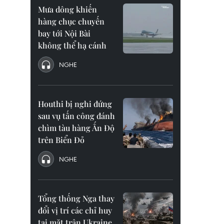
Mưa dông khiến
hàng chục chuyến
bay tới Nội Bài
không thể hạ cánh
NGHE
Houthi bị nghi đứng
sau vụ tấn công đánh
chìm tàu hàng Ấn Độ
trên Biển Đỏ
NGHE
Tổng thống Nga thay
đổi vị trí các chỉ huy
tại mặt trận Ukraine