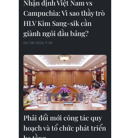
Nhận định Việt Nam vs
Campuchia: Vì sao thầy trò
HLV Kim Sang-sik cần
giành ngôi đầu bảng?
06/08/2026 11:05
Phải đổi mới công tác quy
hoạch và tổ chức phát triển