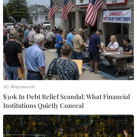
Theo ông, việc ngăn chặn A-beta tập hợp ở giai
đoạn đầu sẽ giúp ngăn chặn sự tiến triển của
bệnh và cải thiện chất lượng cuộc sống cho
bệnh nhân và gia đình họ./.
(TTXVN/Vietnam+)
JG Wentworth
$30k In Debt Relief Scandal: What Financial
Institutions Quietly Conceal