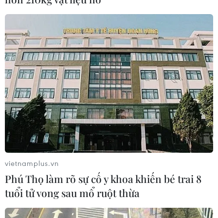
điều trị bệnh Alzheimer
16/07/2026 23:00
Đồng Tháp: Cấy mô mở hướng nâng
tầm ngành hàng hoa cảnh Sa Đéc
16/07/2026 01:20
Đột phá dùng ánh sáng "đánh thức"
tế bào ung thư ngủ đông
06/07/2026 02:08
vietnamplus.vn
Phú Thọ làm rõ sự cố y khoa khiến bé trai 8
tuổi tử vong sau mổ ruột thừa
Australia thử nghiệm liệu pháp tế
bào gốc mới điều trị bệnh Parkinson