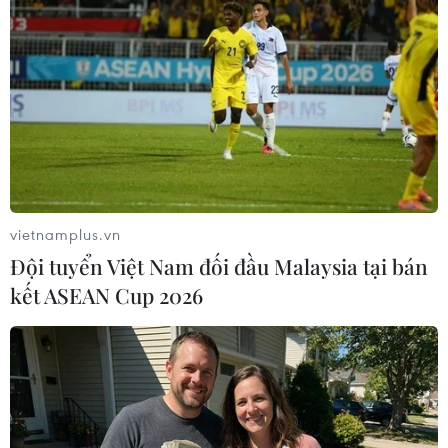
#công nghệ nano
#bệnh Alzheimer
#protein gây hại
#amyloid beta
Israel
Italy
Theo dõi VietnamPlus
vietnamplus.vn
Đội tuyển Việt Nam đối đầu Malaysia tại bán
kết ASEAN Cup 2026
TIN LIÊN QUAN