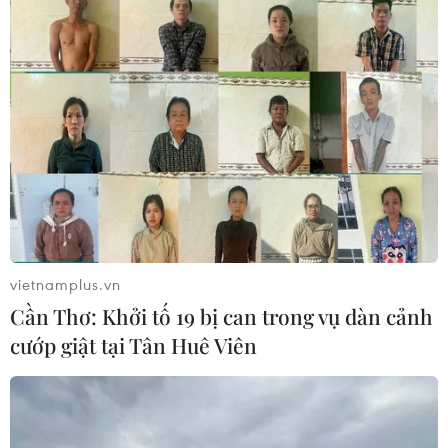
vietnamplus.vn
Cần Thơ: Khởi tố 19 bị can trong vụ dàn cảnh
cướp giật tại Tân Huê Viên