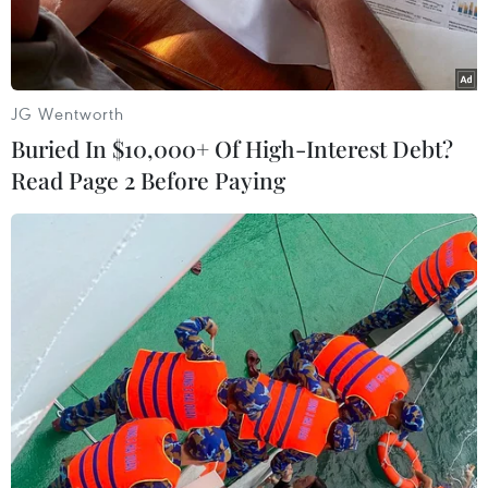
Alzheimer.
JG Wentworth
Buried In $10,000+ Of High-Interest Debt?
Read Page 2 Before Paying
Bệnh Alzheimer. (Nguồn: thehealthsite)
Các nhà khoa học Israel và Italy đã phát triển
một biện pháp mới chống lại bệnh Alzheimer
bằng cách nhắm vào một protein gây hại trong