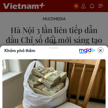
MULTIMEDIA
Hà Nội 3 lần liên tiếp dẫn
đầu Chỉ số đổi mới sáng tạo
cấp địa phương
Khám phá thêm
Dương Linh
01/10/2025 23:20
Thủ đô Hà Nội tiếp tục khẳng định vai trò đầu tàu
khi 3 năm liên tiếp dẫn đầu Chỉ số đổi mới sáng
tạo địa phương (PII 2025), với 18/52 chỉ số đứng
đầu cả nước.