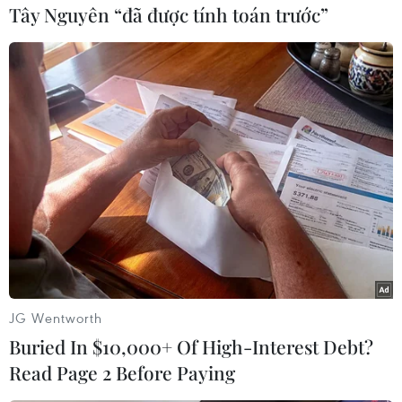
Tây Nguyên “đã được tính toán trước”
mới sáng tạo cấp địa phương với 49,37 điểm./.
Dương Linh
JG Wentworth
Buried In $10,000+ Of High-Interest Debt?
Read Page 2 Before Paying
#Hà Nội đổi mới sáng tạo
#Chỉ số đổi mới sáng tạo cấp địa phương