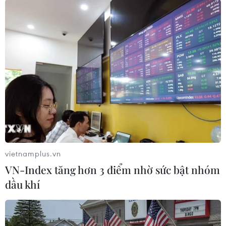
#PII 2025 Hà Nội
#Ngày hội Đổi mới sáng tạo quốc gia 2025
Theo dõi VietnamPlus
vietnamplus.vn
TIN LIÊN QUAN
VN-Index tăng hơn 3 điểm nhờ sức bật nhóm
dầu khí