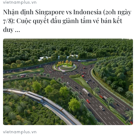
vietnamplus.vn
Nhận định Singapore vs Indonesia (20h ngày
7/8): Cuộc quyết đấu giành tấm vé bán kết
duy …
vietnamplus.vn