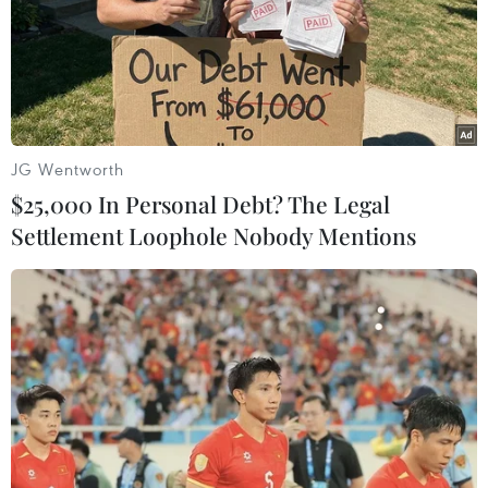
tế-xã hội dựa trên khoa học công nghệ và đổi mới sáng
tạo của từng địa phương.
JG Wentworth
$25,000 In Personal Debt? The Legal
Settlement Loophole Nobody Mentions
Đổi mới sáng tạo toàn dân -
Động lực phát triển quốc gia