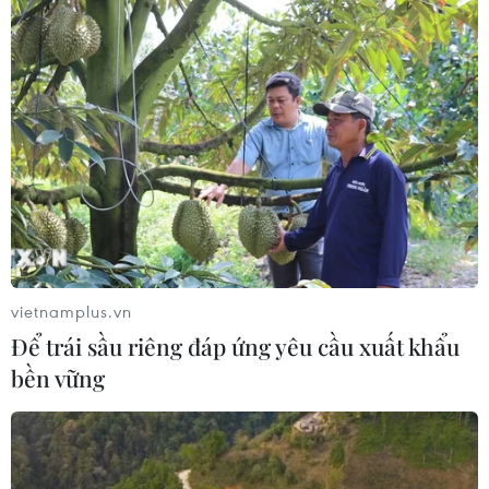
nhận mẫu ADN thân nhân liệt sỹ
06/08/2026 11:01
Thủ tướng hội kiến Chủ tịch
Quốc hội kiêm Chủ tịch Hạ viện Thái
Lan
06/08/2026 10:42
Phải đổi mới công tác quy
hoạch và tổ chức phát triển hạ tầng
vietnamplus.vn
06/08/2026 09:53
Để trái sầu riêng đáp ứng yêu cầu xuất khẩu
bền vững
Chiêm ngưỡng vẻ đẹp kỳ vĩ
trên cung đường ven biển Khánh
Hòa