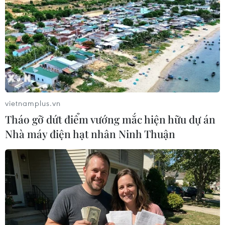
vietnamplus.vn
Tháo gỡ dứt điểm vướng mắc hiện hữu dự án
Nhà máy điện hạt nhân Ninh Thuận
Chỉ số đổi mới sáng tạo
năm 2025 của 34 địa phương
01/10/2025 08:47
Chỉ số đổi mới sáng tạo cấp địa phương (PII) phản ánh
bức tranh thực tế, tổng thể về hiện trạng phát triển kinh