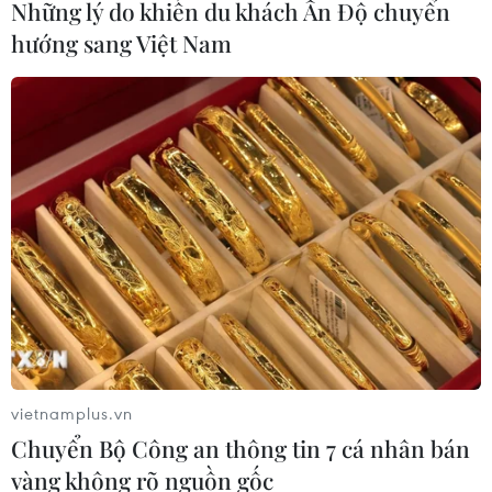
Những lý do khiến du khách Ấn Độ chuyển
hướng sang Việt Nam
TIN CÙNG CHUYÊN MỤC
vietnamplus.vn
Cảnh giác thủ đoạn lôi kéo tham gia
Chuyển Bộ Công an thông tin 7 cá nhân bán
“Hội Thánh Đức Chúa Trời Mẹ”
vàng không rõ nguồn gốc
09/08/2026 03:02