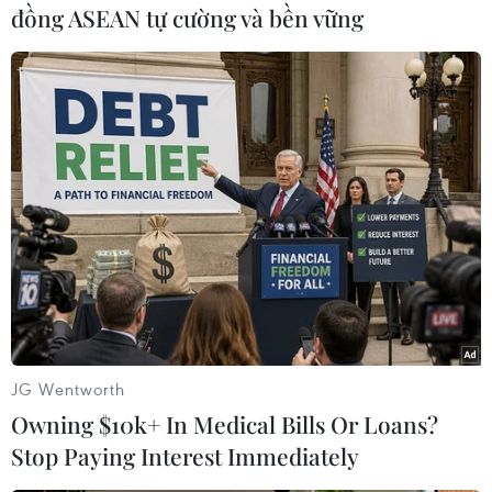
đồng ASEAN tự cường và bền vững
Bác sỹ Phạm Thanh Việt, Phó Giám đốc Phụ trách điều hành
Bệnh viện Chợ Rẫy phát biểu khai mạc Hội nghị. (Ảnh: Đinh
Hằng/TTXVN)
Thứ trưởng Nguyễn Tri Thức cho biết, dựa trên
tinh thần của Nghị quyết số 57-NQ/TW ngày
22/12/2024 của Bộ Chính trị về đột phá phát
triển khoa học, công nghệ, đổi mới sáng tạo và
chuyển đổi số quốc gia, Bộ Y tế đã và đang triển
JG Wentworth
khai xây dựng cơ sở dữ liệu (big data) quốc gia
Owning $10k+ In Medical Bills Or Loans?
trong nhiều lĩnh vực, trong đó có lĩnh vực tim
Stop Paying Interest Immediately
mạch.