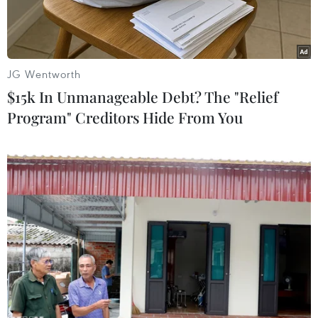
chóng.
JG Wentworth
$15k In Unmanageable Debt? The "Relief
Program" Creditors Hide From You
Lãnh đạo Bộ Y tế, Bệnh viện Chợ Rẫy chụp ảnh cùng chủ tọa
đoàn, báo cáo viên của phiên toàn thể trong Hội nghị. (Ảnh:
Đinh Hằng/ TTXVN)
Tại Việt Nam, bệnh tim mạch là nguyên nhân
gây tử vong hàng đầu với khoảng 200.000 ca
mỗi năm, chiếm hơn 30% tổng số ca tử vong.