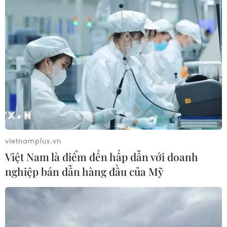
65 năm thảm họa da cam: Mở rộng
chính sách, chung tay hàn gắn
09/08/2026 01:39
Thời tiết ngày 9/8: Bắc Bộ và Trung
Bộ ngày nắng nóng, Nam Bộ có mưa
dông
vietnamplus.vn
08/08/2026 23:08
Việt Nam là điểm đến hấp dẫn với doanh
nghiệp bán dẫn hàng đầu của Mỹ
Xe tải va chạm xe máy tại Đắk Lắk
làm hai người thương vong
08/08/2026 14:58