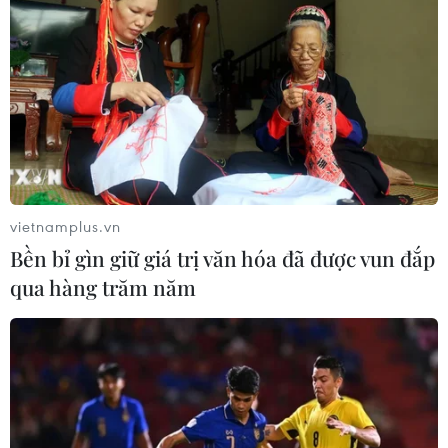
vực tim mạch, mở ra cơ hội nghiên cứu, đào tạo và ứng
dụng công nghệ y học tiên tiến.
vietnamplus.vn
Bền bỉ gìn giữ giá trị văn hóa đã được vun đắp
qua hàng trăm năm