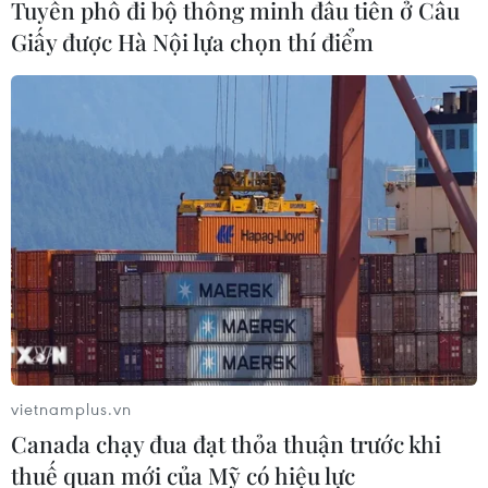
Tuyến phố đi bộ thông minh đầu tiên ở Cầu
Giấy được Hà Nội lựa chọn thí điểm
Cơ sở dữ liệu quốc gia về thuế và bài toán
bảo vệ thông tin cá nhân
19/03/2025 10:12
Dự án Luật Bảo vệ dữ liệu cá nhân được kỳ vọng sẽ tạo
ra một hành lang pháp lý vững chắc, hài hòa giữa yêu
cầu bảo vệ thông tin và nhu cầu khai thác dữ liệu phục
vụ phát triển kinh tế-xã hội.
vietnamplus.vn
Canada chạy đua đạt thỏa thuận trước khi
thuế quan mới của Mỹ có hiệu lực