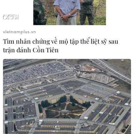
(TTXVN/Vietnam+)
vietnamplus.vn
Tìm nhân chứng về mộ tập thể liệt sỹ sau
trận đánh Cồn Tiên
#Việt Nam
#xây dựng
#cơ sở dữ liệu quốc gia
#bệnh lý tim mạch
Tp. Hồ Chí Minh