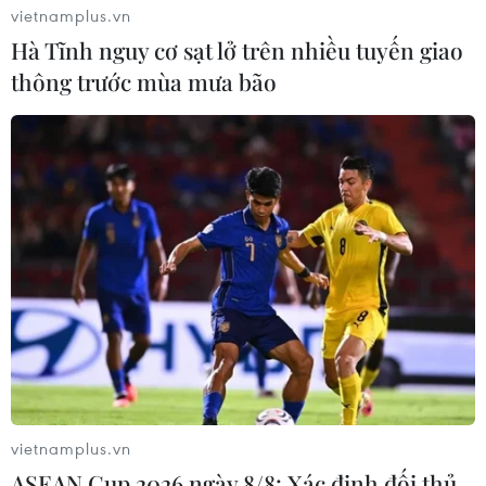
vietnamplus.vn
Hà Tĩnh nguy cơ sạt lở trên nhiều tuyến giao
thông trước mùa mưa bão
Việt Nam, Hàn Quốc tăng cường hợp tác
trong lĩnh vực sản xuất nội dung
vietnamplus.vn
25/05/2022 10:05
ASEAN Cup 2026 ngày 8/8: Xác định đối thủ