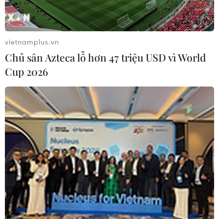
vietnamplus.vn
Chủ sân Azteca lỗ hơn 47 triệu USD vì World
Cup 2026
Góp phần thúc đẩy giao lưu du lịch Việt
Nam và Hàn Quốc
17/06/2020 08:52
Sự kiện “Trải nghiệm một Hàn Quốc mới lạ” dự kiến
được tổ chức tại Hà Nội trong 3 tháng, từ tháng 8-10 tới
dưới hình thức gian hàng giới thiệu du lịch Hàn Quốc
quy mô lớn, với nhiều hoạt động hấp dẫn.