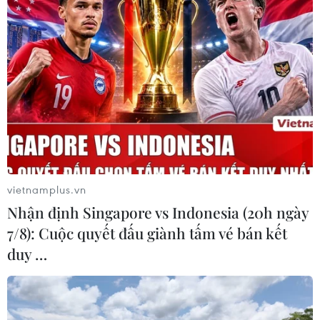
Nghệ nhân Đặng Văn Hậu
thổi sức sống mới cho nghệ thuật tò
he truyền thống
07/08/2026 03:19
Nghị quyết số 80-NQ/TW: Hải Phòng
- bản sắc cửa biển và chiều sâu văn
hóa
vietnamplus.vn
07/08/2026 03:08
Nhận định Singapore vs Indonesia (20h ngày
7/8): Cuộc quyết đấu giành tấm vé bán kết
Việt Nam hướng tới trở
duy …
thành trung tâm văn hóa và sáng tạo
hàng đầu khu vực
06/08/2026 23:33