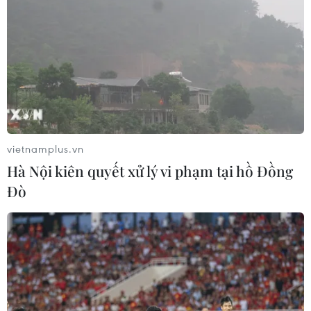
vietnamplus.vn
Hà Nội kiên quyết xử lý vi phạm tại hồ Đồng
Đò