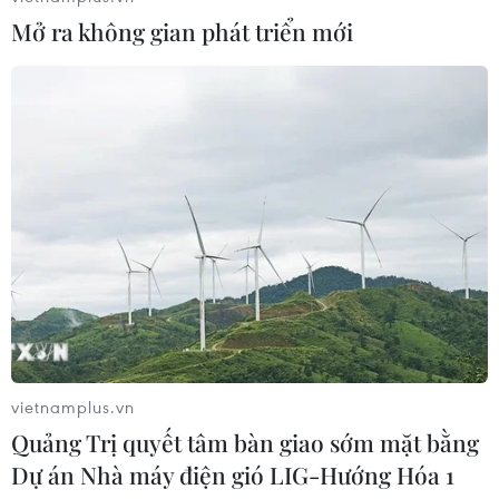
05/08/2026 07:46
Mở ra không gian phát triển mới
Nghệ thuật Xòe Thái: Từ thực hành
di sản đến phát triển du lịch bền
vững
05/08/2026 07:40
Hồ sơ Phở phải chứng
minh được sức sống của di sản trong
cộng đồng
05/08/2026 07:12
vietnamplus.vn
Quảng Trị quyết tâm bàn giao sớm mặt bằng
Xem thêm
Dự án Nhà máy điện gió LIG-Hướng Hóa 1