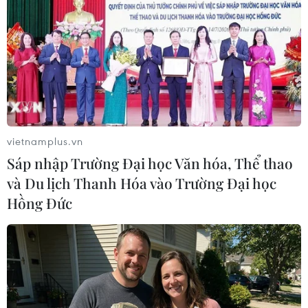
vietnamplus.vn
Sáp nhập Trường Đại học Văn hóa, Thể thao
và Du lịch Thanh Hóa vào Trường Đại học
Hồng Đức
#KOCCA
#công nghiệp văn hóa
#K-pop
#văn hóa Hàn Quốc