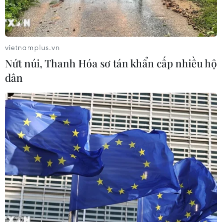
mạch nước ngầm ở 14 giếng cổ xã
Cồn Tiên
06/08/2026 03:01
vietnamplus.vn
Nứt núi, Thanh Hóa sơ tán khẩn cấp nhiều hộ
Phát động Cuộc thi Sáng tạo Video
dân
2026 cho công dân Pháp ngữ
06/08/2026 02:29
Đà Nẵng lần đầu đăng cai chung kết
Hoa hậu Di sản toàn cầu 2026
05/08/2026 11:01
Đà Nẵng chi gần 38 tỷ đồng trang trí