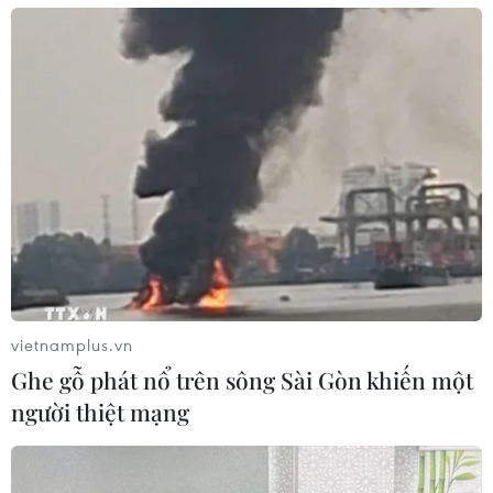
Telefilm Vietnam 2022 mang lại góc nhìn
mới mẻ cho các nhà làm phim
10/06/2022 11:49
Telefilm - được tổ chức thường niên - là nơi quy tụ nhiều
công ty, nhà sản xuất, nhà cung cấp hàng đầu trong
lĩnh vực phim và công nghệ truyền hình tại Việt Nam
cũng như trên thế giới.
vietnamplus.vn
Ghe gỗ phát nổ trên sông Sài Gòn khiến một
người thiệt mạng