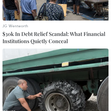
JG Wentworth
$30k In Debt Relief Scandal: What Financial
Institutions Quietly Conceal
Nhiều bạn trẻ Việt Nam quan tâm đến hoạt động của KOCCA
tại Việt Nam. (Ảnh: KOCCA)
Trong năm 2022, Cơ quan Sáng tạo nội dung
Hàn Quốc (KOCCA) tại Việt Nam sẽ tổ chức hàng
loạt các hoạt động văn hóa-giải trí hướng tới kỷ