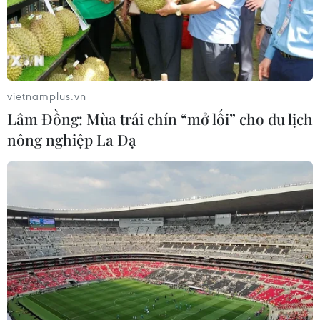
Tích cực quảng bá, xúc tiến nhằm thu hút
khách Hàn Quốc đến Việt Nam
vietnamplus.vn
10/06/2019 04:58
Lâm Đồng: Mùa trái chín “mở lối” cho du lịch
Thông tin từ Tổng cục Du lịch ngày 10/6 cho biết trong
nông nghiệp La Dạ
những năm qua, số lượng khách Hàn Quốc đi du lịch
Việt Nam có mức tăng trưởng rất ấn tượng.