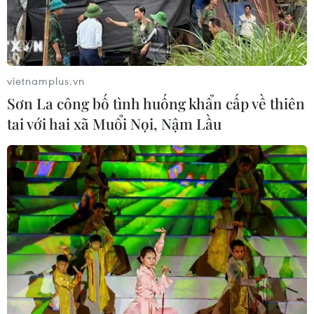
vietnamplus.vn
Sơn La công bố tình huống khẩn cấp về thiên
tai với hai xã Muổi Nọi, Nậm Lầu