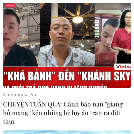
CƠ QUAN CHỦ QUẢN: THÔNG TẤN XÃ VIỆT NAM
Tổng Biên tập: TRẦN TIẾN DUẨN
Phó Tổng Biên tập: NGUYỄN THỊ TÁM, KHÚC THANH
THỦY
Sở hữu trí tuệ
Quy định sử dụng
RSS
Hỗ trợ
vietnamplus.vn
Ngôn ngữ
TTXVN
CHUYỆN TUẦN QUA: Cảnh báo nạn "giang
Dịch vụ tin
Quảng cáo
hồ mạng” kéo những hệ lụy ảo tràn ra đời
thực
Liên hệ