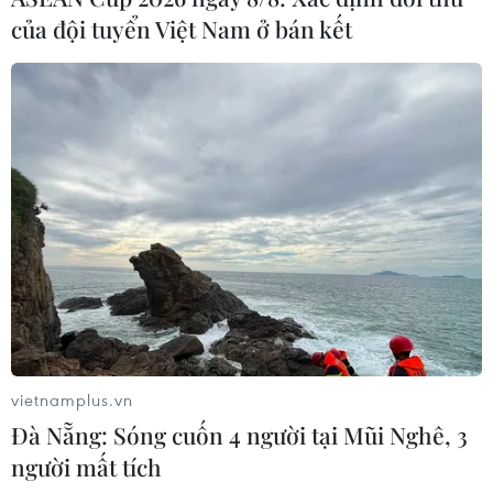
Trong năm nay, các doanh nghiệp trong lĩnh vực sáng
của đội tuyển Việt Nam ở bán kết
tạo nội dung của Việt Nam và Hàn Quốc sẽ tăng cường
hợp tác, khôi phục các sự kiện văn hóa, nghệ thuật
thường niên.
vietnamplus.vn
Đà Nẵng: Sóng cuốn 4 người tại Mũi Nghê, 3
người mất tích