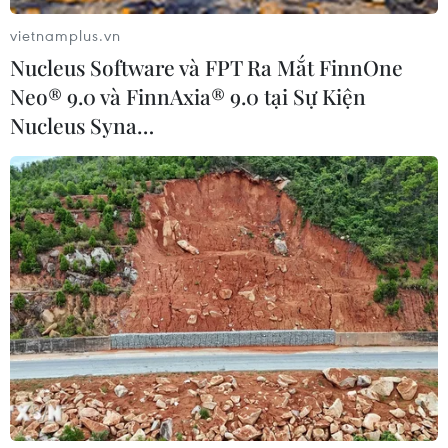
vietnamplus.vn
Nucleus Software và FPT Ra Mắt FinnOne
Neo® 9.0 và FinnAxia® 9.0 tại Sự Kiện
Nucleus Syna…
Khởi động hoạt động xúc tiến du lịch Hàn
Quốc tại Việt Nam sau dịch
21/12/2021 13:37
Hơn 500 đơn vị lữ hành, cơ quan truyền thông, doanh
nghiệp lớn khác tại Hà Nội và các địa phương khác ở
Việt Nam tham dự hoạt động xúc tiến du lịch qua hội
thảo trực tuyến Du lịch có thưởng Hàn Quốc.