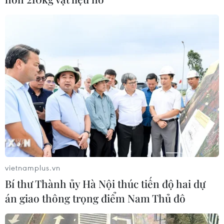
TIN CÙNG CHUYÊN MỤC
EU triển khai mạng vệ tinh riêng,
củng cố chủ quyền số
08/08/2026 04:15
Trung Quốc: E-Town Bắc Kinh
vietnamplus.vn
hướng tới trở thành trung tâm AI
Bí thư Thành ủy Hà Nội thúc tiến độ hai dự
toàn cầu năm 2030
án giao thông trọng điểm Nam Thủ đô
08/08/2026 02:11