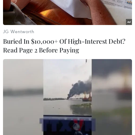
JG Wentworth
Buried In $10,000+ Of High-Interest Debt?
Read Page 2 Before Paying
Chip nhớ của SK hynix. (Ảnh: Reuters)
Phó Chủ tịch Tập đoàn Bán dẫn SK Hynix của
Hàn Quốc, ông Park Jung-ho, vừa cho biết công
ty đã ngừng hoạt động kinh doanh với tập đoàn
Huawei của Trung Quốc, sau khi Mỹ ban lệnh
trừng phạt về chip nhằm vào doanh nghiệp này