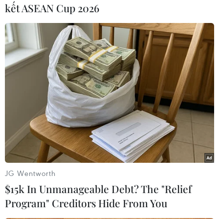
được sử dụng trong điện thoại thông minh mới
kết ASEAN Cup 2026
nhất của Huawei.
Việc chiếc điện thoại thông minh của Huawei
dùng bộ nhớ LPDDR5 và chip nhớ NAND do
Hynix sản xuất là một ngoại lệ đặc biệt, khi
nhiều thành phần của điện thoại này vốn do các
nhà cung cấp từ Trung Quốc đảm nhiệm thực
hiện. Hiện chưa rõ Huawei đã mua các chip nhớ
này bằng cách nào, do Mỹ áp đặt nhiều hạn chế
thương mại lên gã khổng lồ công nghệ Trung
Quốc.
[Bước đột phá về chip của Trung Quốc trên
JG Wentworth
mẫu điện thoại của Huawei]
$15k In Unmanageable Debt? The "Relief
SK Hynix sản xuất một phần đáng kể lượng bộ
Program" Creditors Hide From You
nhớ DRAM cung cấp cho thị trường toàn cầu