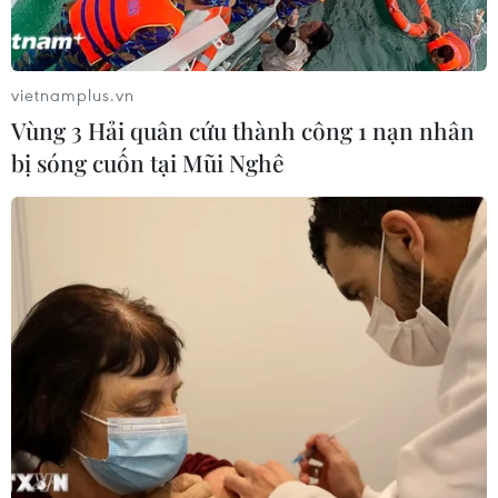
vietnamplus.vn
Vùng 3 Hải quân cứu thành công 1 nạn nhân
Công ty Huawei thay thế hàng nghìn linh
bị sóng cuốn tại Mũi Nghê
kiện bị Mỹ cấm xuất khẩu
18/03/2023 01:35
Huawei đã thay thế 13.000 linh kiện trong 3 năm qua
bằng các sản phẩm thay thế nội địa, đã thiết kế lại
4.000 bảng mạch cho các sản phẩm của mình và việc
sản xuất bảng mạch đã được ổn định.