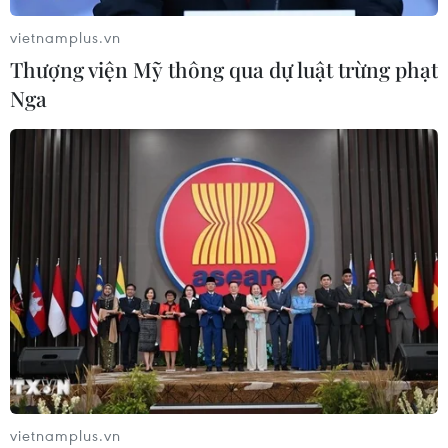
06/08/2026 12:58
vietnamplus.vn
Thượng viện Mỹ thông qua dự luật trừng phạt
Nga
Trung Quốc vận hành giàn phát điện
gió nổi đầu tiên chịu được bão cấp 17
06/08/2026 11:20
Cao điểm "100 ngày chuyển đổi số":
Chuyển động từ cơ sở
06/08/2026 09:48
Israel và Việt Nam hợp tác trong
ngành bán dẫn và công nghệ cao
vietnamplus.vn
06/08/2026 09:40