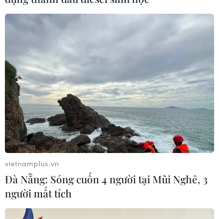
nước EU tham gia cùng 10 quốc gia đã hạn chế hoặc
cấm Huawei và ZTE góp mặt trong mạng viễn thông 5G,
với lý do rủi ro an ninh chung của khối.
vietnamplus.vn
Đà Nẵng: Sóng cuốn 4 người tại Mũi Nghê, 3
người mất tích
Huawei: Ứng dụng công nghệ 5G trong