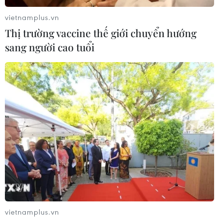
vietnamplus.vn
Thị trường vaccine thế giới chuyển hướng
sang người cao tuổi
Lợi nhuận của tập đoàn Huawei sụt giảm
mạnh trong năm 2022
31/03/2023 13:24
Theo bản báo cáo mà Huawei mới công bố, năm 2022,
tập đoàn này ghi nhận mức lợi nhuận ròng 35,6 tỷ nhân
dân tệ (tương đương 5,2 tỷ USD), giảm 68,7% so với
cùng kỳ năm 2021.
vietnamplus.vn