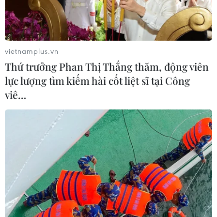
Theo dõi VietnamPlus
vietnamplus.vn
Thứ trưởng Phan Thị Thắng thăm, động viên
lực lượng tìm kiếm hài cốt liệt sĩ tại Công
viê…
TIN LIÊN QUAN