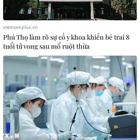
vietnamplus.vn
Phú Thọ làm rõ sự cố y khoa khiến bé trai 8
tuổi tử vong sau mổ ruột thừa