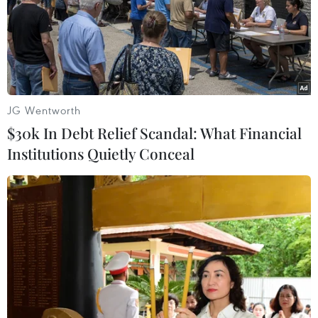
(Vietnam+)
JG Wentworth
$30k In Debt Relief Scandal: What Financial
Institutions Quietly Conceal
#SK hynix
#Huawei
#Chip nhớ
#Lệnh trừng phạt
#Smartphone
#Sản phẩm bán dẫn
Hàn Quốc
Trung Quốc