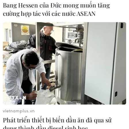
Bang Hessen của Đức mong muốn tăng
cường hợp tác với các nước ASEAN
Trung Quốc phản đối lệnh cấm Huawei
của một số nước châu Âu
vietnamplus.vn
16/06/2023 15:31
Phát triển thiết bị biến dầu ăn đã qua sử
Ngày 15/6, Ủy viên EU Thierry Breton đã kêu gọi các
dụng thành dầu diesel sinh học