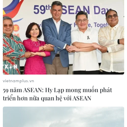
kinh doanh gặp khó khăn
29/06/2023 22:18
Giám đốc tài chính của Huawei Mạnh Vãn Châu cho
biết những thách thức trong việc ứng dụng công nghệ
5G trong kinh doanh đã bị đánh giá thấp và hoàn toàn
khác với mạng 2G, 3G và 4G.
vietnamplus.vn
59 năm ASEAN: Hy Lạp mong muốn phát
triển hơn nữa quan hệ với ASEAN