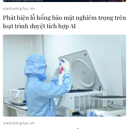
06/08/2026 12:24
vietnamplus.vn
Phát hiện lỗ hổng bảo mật nghiêm trọng trên
Tuyên Quang khẩn trương khắc
loạt trình duyệt tích hợp AI
phục sạt lở trên các tuyến giao thông
06/08/2026 11:54
Thi công trở lại dự án sửa chữa Quốc
lộ 30 sau phản ánh của TTXVN
06/08/2026 09:42
Hà Nội tăng tốc thi công
đường Vành đai 1 đoạn Hoàng Cầu-
Voi Phục
vietnamplus.vn
06/08/2026 09:07