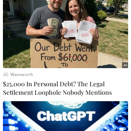
Tây Ninh: Va chạm với xe tải, 2 người trên
xe môtô tử vong tại chỗ
25/01/2021 13:35
Tại Quốc lộ 22B, thuộc ấp Bình Trung, xã Bình Minh,
thành phố Tây Ninh, xe ôtô tải biển kiểm soát 70C-
JG Wentworth
004.02 va chạm với xe môtô biển kiểm soát 70A-072.04
$25,000 In Personal Debt? The Legal
đang lưu thông theo chiều ngược lại.
Settlement Loophole Nobody Mentions