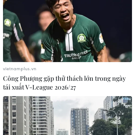
Hà Tĩnh cảnh báo nguy cơ sạt lở trên
nhiều tuyến giao thông trước mùa
mưa bão
06/08/2026 04:34
Đồng Nai cảnh báo người dân không
ném vật thể vào phương tiện trên cao
vietnamplus.vn
tốc
Công Phượng gặp thử thách lớn trong ngày
06/08/2026 04:24
tái xuất V-League 2026/27
Tăng tốc giải phóng mặt bằng mở
rộng cao tốc Cam Lộ-La Sơn qua
thành phố Huế
06/08/2026 03:01