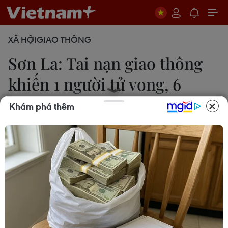
XÃ HỘI
GIAO THÔNG
Sơn La: Tai nạn giao thông
khiến 1 người tử vong, 6
người bị thương
Khám phá thêm
Hữu Quyết
08/02/2021 07:33
Xe bồn biển kiểm soát 29H-076.60 lưu thông theo
hướng Hà Nội-Sơn La đã va chạm với xe con biển
kiểm soát 26M-000.76 di chuyển theo hướng
ngược lại khiến 1 người tử vong, 6 người trên xe