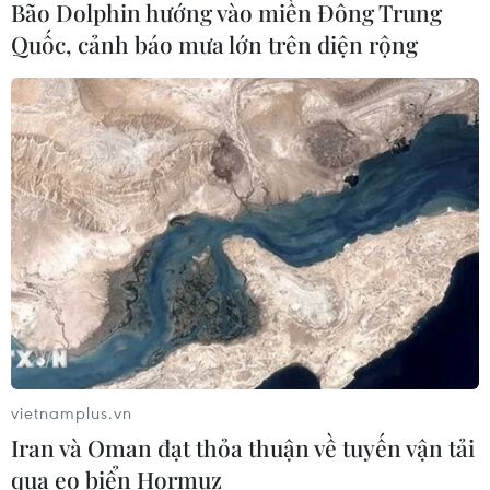
Bão Dolphin hướng vào miền Đông Trung
Quốc, cảnh báo mưa lớn trên diện rộng
CƠ QUAN CHỦ QUẢN: THÔNG TẤN XÃ VIỆT NAM
Tổng Biên tập: TRẦN TIẾN DUẨN
Phó Tổng Biên tập: NGUYỄN THỊ TÁM, KHÚC THANH
THỦY
Sở hữu trí tuệ
Quy định sử dụng
RSS
Hỗ trợ
Ngôn ngữ
TTXVN
vietnamplus.vn
Dịch vụ tin
Quảng cáo
Iran và Oman đạt thỏa thuận về tuyến vận tải
Liên hệ
qua eo biển Hormuz