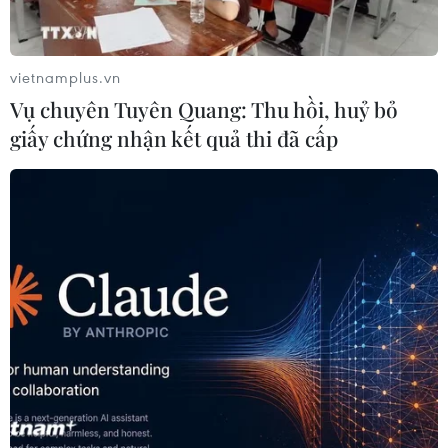
TIN CÙNG CHUYÊN MỤC
vietnamplus.vn
Nhanh chóng hoàn thiện dự
Vụ chuyên Tuyên Quang: Thu hồi, huỷ bỏ
án kết nối vùng, sân bay Long Thành
giấy chứng nhận kết quả thi đã cấp
06/08/2026 15:07
Sẽ thi công đồng loạt Dự án cao tốc
Vinh-Thanh Thủy trong tháng 9
06/08/2026 12:25
Chưa đầu tư mở rộng Quốc lộ 1 đoạn
Bạc Liêu-Cà Mau giai đoạn 2026-
2030