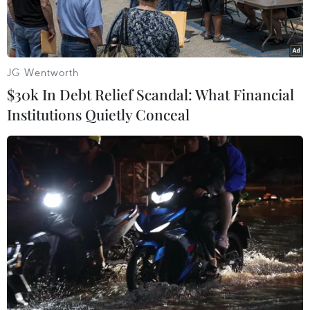
JG Wentworth
$30k In Debt Relief Scandal: What Financial
Institutions Quietly Conceal
Fatima Carrion Alfonso đã vẽ hơn 200 bụng bầu trong ba năm
qua. (Nguồn: Caters News Agency)