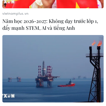
vietnamplus.vn
Năm học 2026-2027: Không dạy trước lớp 1,
đẩy mạnh STEM, AI và tiếng Anh
#Bức tranh
#Tây Ban Nha
#Fatima Carrion Alfonso
#Bà bầu
#Body painting
Tây Ban Nha