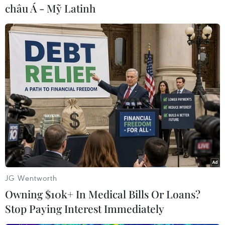
châu Á - Mỹ Latinh
Khi cảm thấy quá nhàm chán với những hình thức vẽ body
painting thông thường, cô đã nghĩ tới những bà bầu. (Nguồn:
Caters News Agency)
JG Wentworth
Owning $10k+ In Medical Bills Or Loans?
Stop Paying Interest Immediately