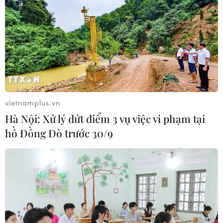
vietnamplus.vn
Hà Nội: Xử lý dứt điểm 3 vụ việc vi phạm tại
hồ Đồng Đò trước 30/9
Hàng trăm bà bầu tham gia lễ cầu
an tại chùa Trấn Quốc
18/10/2015 08:46
Sáng 18/10, Kids Plaza tổ chức chuyến hành trình tâm
linh mang tên ‘Nói với con lời bình an’ tại Chùa Trấn
Quốc - một trong những ngôi chùa cổ nhất Hà Nội,