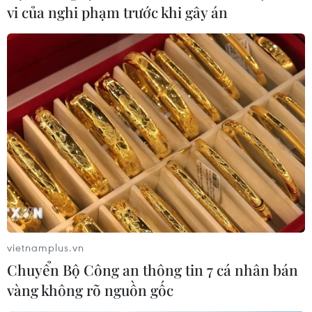
vi của nghi phạm trước khi gây án
Bà bầu tức giận đập vỡ kính xe hơi
vì bị làm giật mình
12/08/2015 23:13
Một thai phụ ở Trung Quốc đã đập vỡ kính chắn gió
của một chiếc xe hơi khi tài xế lái xe suýt đâm vào cô.
vietnamplus.vn
Chuyển Bộ Công an thông tin 7 cá nhân bán
vàng không rõ nguồn gốc