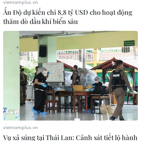
Theo dõi VietnamPlus
vietnamplus.vn
Ấn Độ dự kiến chi 8,8 tỷ USD cho hoạt động
thăm dò dầu khí biển sâu
TIN LIÊN QUAN
vietnamplus.vn
Vụ xả súng tại Thái Lan: Cảnh sát tiết lộ hành