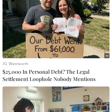
Tuy nhiên, sau khi nghe Fatima giải thích, hầu hết các bà bầu
đã gật đầu đồng ý. (Nguồn: Caters News Agency)
JG Wentworth
$25,000 In Personal Debt? The Legal
Settlement Loophole Nobody Mentions