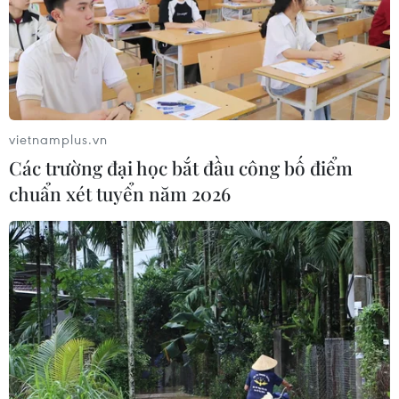
'Danh thắng bậc nhất chốn kinh kỳ'.
vietnamplus.vn
Các trường đại học bắt đầu công bố điểm
chuẩn xét tuyển năm 2026
Thấp thỏm sống trong khu tái
định cư có thang máy rơi tự do