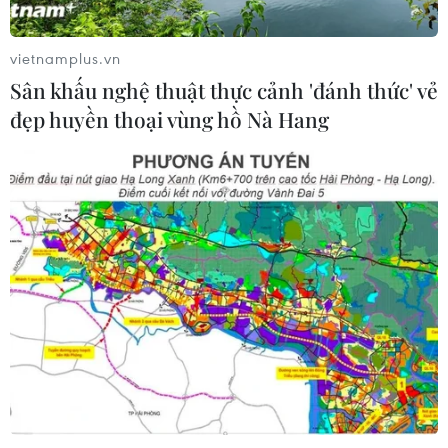
châu Phi
09/08/2026 03:15
vietnamplus.vn
Sân khấu nghệ thuật thực cảnh 'đánh thức' vẻ
Chính phủ Mỹ giải mật đợt 5 hồ sơ
đẹp huyền thoại vùng hồ Nà Hang
UFO
09/08/2026 03:02
Thái Lan xây dựng tiêu chuẩn an
toàn trường học quốc gia sau vụ xả
súng
09/08/2026 02:26
Khủng hoảng nắng nóng đẩy 34 tỉnh
của Pháp vào mức nguy cơ cháy
rừng cao