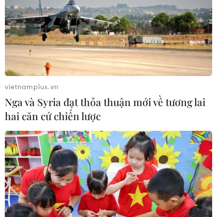
rừng tại Vườn Quốc gia Núi Bromo
07/08/2026 10:56
Sri Lanka triển khai quân đội sau làn
sóng vượt ngục bất thành
vietnamplus.vn
07/08/2026 10:35
Nga và Syria đạt thỏa thuận mới về tương lai
hai căn cứ chiến lược
Thụy Sĩ khó đạt mục tiêu giảm phát
thải khí nhà kính vào năm 2030
07/08/2026 09:42
Bão Dolphin càn quét các đảo miền
Nam Nhật Bản, sân bay Okinawa