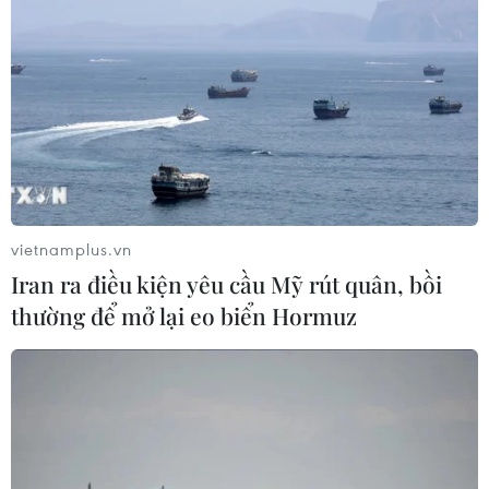
Tây Ban Nha triệt phá đường dây
buôn người xuyên Địa Trung Hải
07/08/2026 12:13
Hy Lạp tạm giam một thị trưởng tình
nghi gây thảm họa cháy rừng
07/08/2026 12:02
vietnamplus.vn
Iran ra điều kiện yêu cầu Mỹ rút quân, bồi
thường để mở lại eo biển Hormuz
Sri Lanka tăng cường ngăn chặn
trang web cá cược trực tuyến
07/08/2026 11:39
Indonesia nỗ lực khống chế cháy