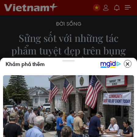
ĐỜI SỐNG
Sửng sốt với những tác
phẩm tuyệt đẹp trên bụng
các bà bầu
Khám phá thêm
Huy Đồng
21/07/2016 23:08
Nữ họa sỹ Fatima Carrion Alfonso, 32 tuổi, đến từ
Sant Felio de Guixols, Tây Ban Nha đã khiến nhiều
người bất ngờ khi vẽ những tác phẩm nghệ thuật
tuyệt đẹp lên bụng các bà bầu.