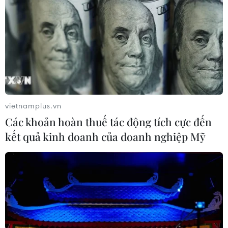
WHO lên tiếng sau vụ phá hủy kho
vật tư y tế tại Ukraine
09/08/2026 15:11
Vấn đề người di cư: Đức khôi phục cơ
chế trả người xin tị nạn về Italy
vietnamplus.vn
09/08/2026 14:40
Các khoản hoàn thuế tác động tích cực đến
kết quả kinh doanh của doanh nghiệp Mỹ
Vụ xả súng tại Thái Lan: Cảnh sát tiết
lộ hành vi của nghi phạm trước khi
gây án
09/08/2026 13:42