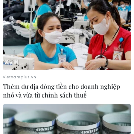
vietnamplus.vn
Thêm dư địa dòng tiền cho doanh nghiệp
nhỏ và vừa từ chính sách thuế
TIN CÙNG CHUYÊN MỤC