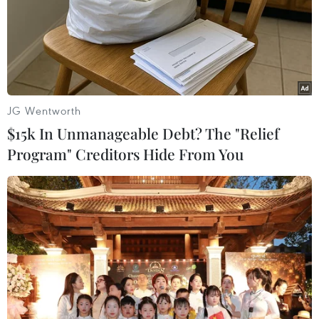
Các tác phẩm của Fatima rất đa dạng, từ các loài động vật,
cảnh thiên nhiên đến tranh 3D. (Nguồn: Caters News Agency)
JG Wentworth
$15k In Unmanageable Debt? The "Relief
Program" Creditors Hide From You
Fatima cho biết, việc vẽ lên bụng của những người phụ nữ sắp
làm mẹ sẽ là trải nghiệm thú vị đối với họ. (Nguồn: Caters News
Agency)