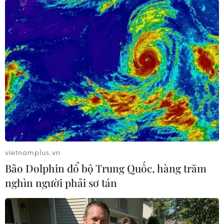
Fatima cho biết, lúc đầu có khá nhiều người tỏ ra e ngại với việc
vẽ lên bụng bầu bởi sợ ảnh hưởng tới thai nhi. (Nguồn: Caters
vietnamplus.vn
News Agency)
Bão Dolphin đổ bộ Trung Quốc, hàng trăm
nghìn người phải sơ tán