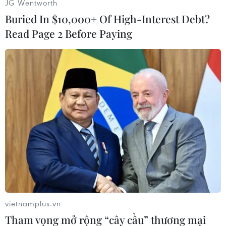
JG Wentworth
Buried In $10,000+ Of High-Interest Debt?
Read Page 2 Before Paying
Fatima là một họa sỹ chuyên vẽ body painting trong 14 năm.
(Nguồn: Caters News Agency)
vietnamplus.vn
Tham vọng mở rộng “cây cầu” thương mại