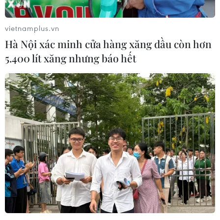
vietnamplus.vn
Hà Nội xác minh cửa hàng xăng dầu còn hơn
5.400 lít xăng nhưng báo hết