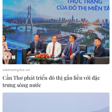
Vượt lên di chứng chất độc da cam,
chàng trai Đồng Tháp tự tin làm chủ
cuộc đời
08/08/2026 06:00
Dắt chó đi dạo không đúng quy
định, bị phạt đến 2 triệu đồng?
08/08/2026 04:16
vietnamplus.vn
Cần Thơ phát triển đô thị gắn liền với đặc
Thổ Nhĩ Kỳ tăng cường truy quét IS,
trưng sông nước
bắt giữ hơn 100 nghi phạm
07/08/2026 14:55