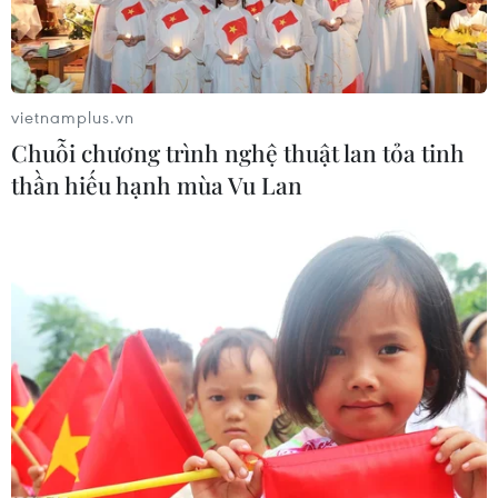
vietnamplus.vn
Chuỗi chương trình nghệ thuật lan tỏa tinh
thần hiếu hạnh mùa Vu Lan
Theo Fatima, các bức tranh sẽ giúp các bà mẹ kết nối được với
con mình nhiều hơn. (Nguồn: Caters News Agency)
(Vietnam+)