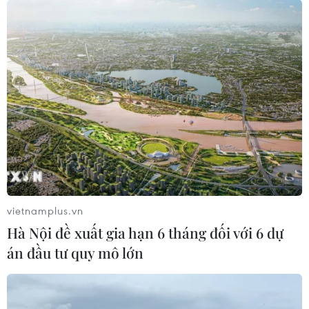
Bà bầu 9 tháng tử vong sau tai nạn thảm
khốc tại giải đua xe
07/09/2015 02:04
Cô Ana Cayazzo cùng chồng là Miguel Caridad đã
không may thiệt mạng do bị một chiếc ôtô đua lạc tay
lái đâm phải ở một khúc quanh trên đường đua thuộc
giải La Coruna ở miền tây bắc Tây Ban Nha.
vietnamplus.vn
Hà Nội đề xuất gia hạn 6 tháng đối với 6 dự
án đầu tư quy mô lớn