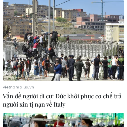
vietnamplus.vn
Vấn đề người di cư: Đức khôi phục cơ chế trả
người xin tị nạn về Italy