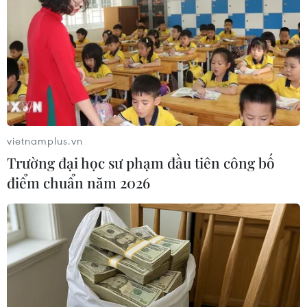
Các tác phẩm của Fatima rất đa dạng, từ các loài động vật,
cảnh thiên nhiên đến tranh 3D. (Nguồn: Caters News Agency)
vietnamplus.vn
Trường đại học sư phạm đầu tiên công bố
điểm chuẩn năm 2026