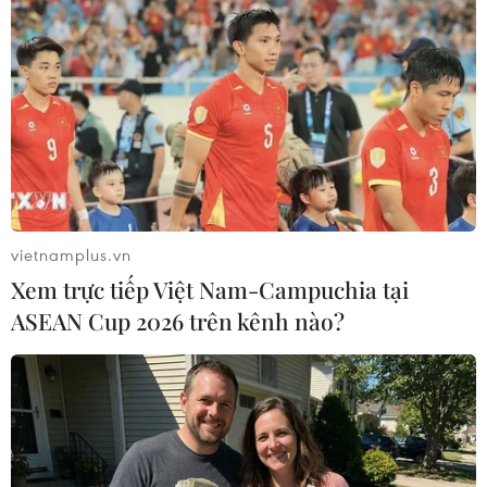
giáo dục, tuyên truyền về nước sạch, vệ sinh môi trường
cho người học trong môn học chính khóa, hoạt động
giáo dục và hoạt động ngoại khóa.
vietnamplus.vn
Xem trực tiếp Việt Nam-Campuchia tại
ASEAN Cup 2026 trên kênh nào?
Đồng bằng sông Cửu Long: 50.000 hộ dân