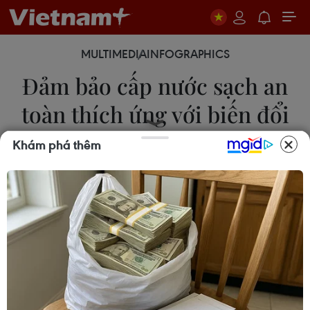
MULTIMEDIA
INFOGRAPHICS
Đảm bảo cấp nước sạch an
toàn thích ứng với biến đổi
khí hậu
Khám phá thêm
29/04/2024 13:48
Các hoạt động hưởng ứng Tuần lễ Quốc gia Nước
sạch và vệ sinh môi trường năm 2024 diễn ra từ
ngày 29/4 đến 6/5, có thể kéo dài đến ngày Môi
trường Thế giới 5/6.