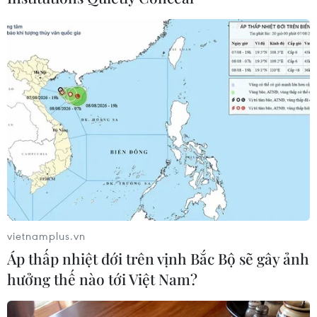
#nước sạch
#điều kiện sống
#người dân nông thôn
Theo dõi VietnamPlus
vietnamplus.vn
Áp thấp nhiệt đới trên vịnh Bắc Bộ sẽ gây ảnh
hưởng thế nào tới Việt Nam?