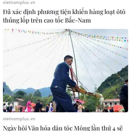
quan trọng
vietnamplus.vn
01/08/2026 12:20
Đã xác định phương tiện khiến hàng loạt ôtô
thủng lốp trên cao tốc Bắc-Nam
Bảo đảm đầy đủ các
điều kiện thi hành để hệ thống chính
trị vận hành thông suốt
01/08/2026 06:54
Xem thêm
CƠ QUAN CHỦ QUẢN: THÔNG TẤN XÃ VIỆT NAM
vietnamplus.vn
Ngày hội Văn hóa dân tộc Mông lần thứ 4 sẽ
Tổng Biên tập: TRẦN TIẾN DUẨN