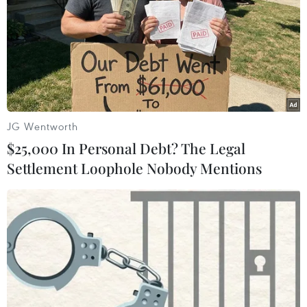
đang thiếu nước sạch sinh hoạt
09/04/2024 07:48
Thứ trưởng Nguyễn Hoàng Hiệp cho biết khoảng
50.000 hộ tại 13 tỉnh, thành phố Đồng bằng sông Cửu
Long đang thiếu nước sạch, phải sử dụng nhiều giải
pháp khác nhau đảm bảo có nước sạch sinh hoạt.
JG Wentworth
$25,000 In Personal Debt? The Legal
Settlement Loophole Nobody Mentions