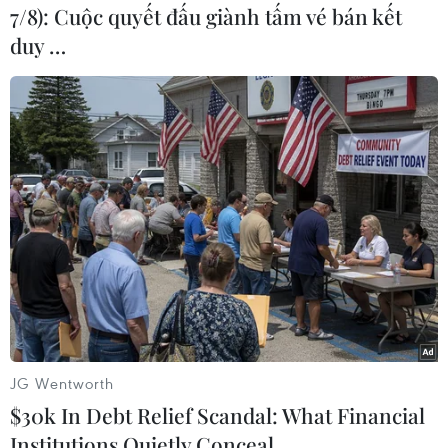
Nam cần thu hút nguồn
7/8): Cuộc quyết đấu giành tấm vé bán kết
lực, đầu tư lớn về hạ tầng
duy …
Để 100% người dân được sử
dụng nước sạch, theo giới chuyên
gia, Việt Nam sẽ cần phải đầu tư
nguồn tài chính lên tới khoảng 20-
30 tỷ USD mới đáp ứng đủ tất cả
yêu cầu về cấp, thoát nước.
(TTXVN/Vietnam+)
JG Wentworth
$30k In Debt Relief Scandal: What Financial
Institutions Quietly Conceal