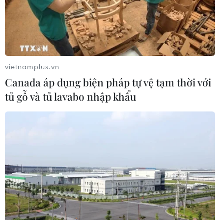
Nam tăng 13,8% trong 7 tháng của
năm 2026
03/08/2026 08:52
7 tháng năm 2026: Tai
vietnamplus.vn
nạn giao thông giảm trên cả ba tiêu
Canada áp dụng biện pháp tự vệ tạm thời với
chí
tủ gỗ và tủ lavabo nhập khẩu
03/08/2026 07:42
Chỉ số giá tiêu dùng
tháng 7/2026 giảm 0,12%
03/08/2026 07:40
Kỳ họp không thường
lệ thứ Nhất, Quốc hội khóa XVI