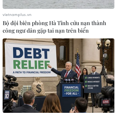
vietnamplus.vn
Bộ đội biên phòng Hà Tĩnh cứu nạn thành
công ngư dân gặp tai nạn trên biển
Với chủ đề năm 2024: “Đảm bảo cấp nước sạch
an toàn thích ứng với biến đổi khí hậu,” các