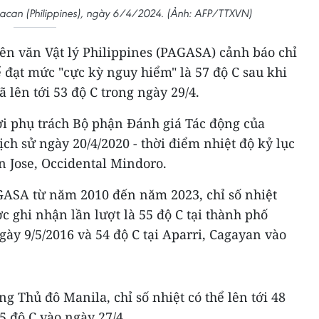
lacan (Philippines), ngày 6/4/2024. (Ảnh: AFP/TTXVN)
iên văn Vật lý Philippines (PAGASA) cảnh báo chỉ
ể đạt mức "cực kỳ nguy hiểm" là 57 độ C sau khi
ã lên tới 53 độ C trong ngày 29/4.
i phụ trách Bộ phận Đánh giá Tác động của
ch sử ngày 20/4/2020 - thời điểm nhiệt độ kỷ lục
n Jose, Occidental Mindoro.
AGASA từ năm 2010 đến năm 2023, chỉ số nhiệt
c ghi nhận lần lượt là 55 độ C tại thành phố
ày 9/5/2016 và 54 độ C tại Aparri, Cagayan vào
Thủ đô Manila, chỉ số nhiệt có thể lên tới 48
 độ C vào ngày 27/4.