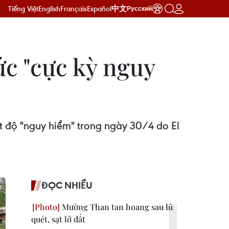
Tiếng Việt
English
Français
Español
中文
Русский
ức "cực kỳ nguy
ệt độ "nguy hiểm" trong ngày 30/4 do El
ĐỌC NHIỀU
Mường Than tan hoang sau lũ
quét, sạt lở đất