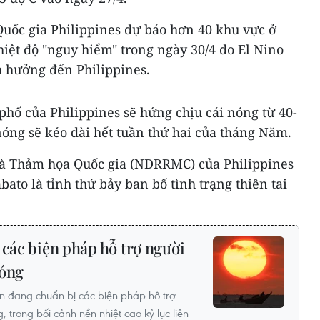
 Quốc gia Philippines dự báo hơn 40 khu vực ở
iệt độ "nguy hiểm" trong ngày 30/4 do El Nino
h hưởng đến Philippines.
hố của Philippines sẽ hứng chịu cái nóng từ 40-
nóng sẽ kéo dài hết tuần thứ hai của tháng Năm.
và Thảm họa Quốc gia (NDRRMC) của Philippines
ato là tỉnh thứ bảy ban bố tình trạng thiên tai
 các biện pháp hỗ trợ người
nóng
an đang chuẩn bị các biện pháp hỗ trợ
trong bối cảnh nền nhiệt cao kỷ lục liên