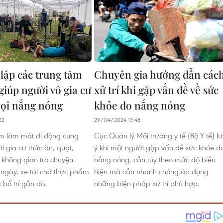
 lập các trung tâm
Chuyên gia hướng dẫn các
giúp người vô gia cư
xử trí khi gặp vấn đề về sức
ọi nắng nóng
khỏe do nắng nóng
22
29/04/2024 13:48
âm làm mát di động cung
Cục Quản lý Môi trường y tế (Bộ Y tế) l
i gia cư thức ăn, quạt,
ý khi một người gặp vấn đề sức khỏe d
 không gian trò chuyện.
nắng nóng, cần tùy theo mức độ biểu
 ngày, xe tải chở thực phẩm
hiện mà cần nhanh chóng áp dụng
 bố trí gần đó.
những biện pháp xử trí phù hợp.