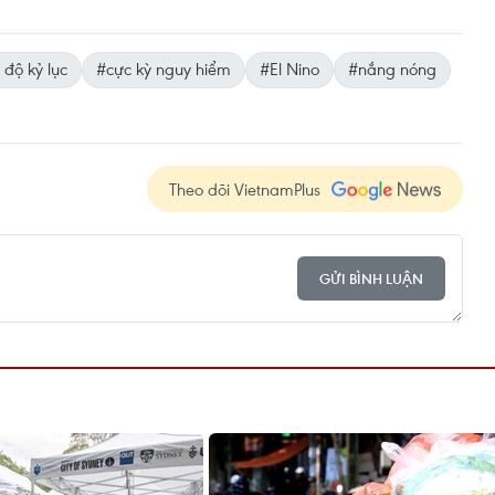
 độ kỷ lục
#cực kỳ nguy hiểm
#El Nino
#nắng nóng
Theo dõi VietnamPlus
GỬI BÌNH LUẬN