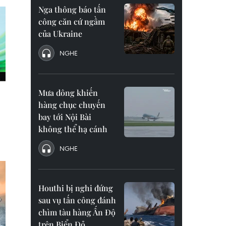
Nga thông báo tấn
công căn cứ ngầm
của Ukraine
NGHE
Mưa dông khiến
hàng chục chuyến
bay tới Nội Bài
không thể hạ cánh
NGHE
Houthi bị nghi đứng
sau vụ tấn công đánh
chìm tàu hàng Ấn Độ
trên Biển Đỏ