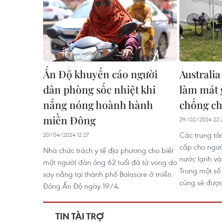
Ấn Độ khuyến cáo người
Australia
dân phòng sốc nhiệt khi
làm mát 
nắng nóng hoành hành
chống ch
miền Đông
29/02/2024 22:
Các trung t
20/04/2024 12:27
cấp cho ngườ
Nhà chức trách y tế địa phương cho biết
nước lạnh và
một người đàn ông 62 tuổi đã tử vong do
Trong một số
say nắng tại thành phố Balasore ở miền
cũng sẽ được
Đông Ấn Độ ngày 19/4.