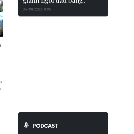
giành ngôi đầu bảng?
06/08/2026 11:05
h
ưu
o
PODCAST