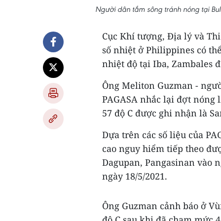
Người dân tắm sông tránh nóng tại Bu
Cục Khí tượng, Địa lý và Th
số nhiệt ở Philippines có th
nhiệt độ tại Iba, Zambales đ
Ông Meliton Guzman - ngườ
PAGASA nhắc lại đợt nóng lị
57 độ C được ghi nhận là Sa
Dựa trên các số liệu của P
cao nguy hiểm tiếp theo đượ
Dagupan, Pangasinan vào ng
ngày 18/5/2021.
Ông Guzman cảnh báo ở Vùng 
độ C sau khi đã chạm mức 45