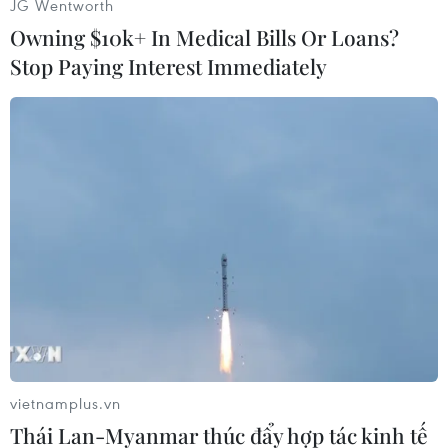
JG Wentworth
Owning $10k+ In Medical Bills Or Loans?
Stop Paying Interest Immediately
#Italy
#Tài xế
#Khuỷu tay
#Lái xe
#Dùng điện thoại
Italy
Theo dõi VietnamPlus
vietnamplus.vn
Thái Lan-Myanmar thúc đẩy hợp tác kinh tế