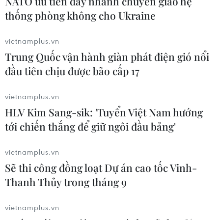
NATO ưu tiên đẩy nhanh chuyển giao hệ
thống phòng không cho Ukraine
vietnamplus.vn
CƠ QUAN CHỦ QUẢN: THÔNG TẤN XÃ VIỆT NAM
Trung Quốc vận hành giàn phát điện gió nổi
Tổng Biên tập: TRẦN TIẾN DUẨN
đầu tiên chịu được bão cấp 17
Phó Tổng Biên tập: NGUYỄN THỊ TÁM, KHÚC THANH
vietnamplus.vn
THỦY
HLV Kim Sang-sik: 'Tuyển Việt Nam hướng
tới chiến thắng để giữ ngôi đầu bảng'
Sở hữu trí tuệ
Quy định sử dụng
RSS
Hỗ trợ
vietnamplus.vn
Ngôn ngữ
TTXVN
Sẽ thi công đồng loạt Dự án cao tốc Vinh-
Dịch vụ tin
Quảng cáo
Thanh Thủy trong tháng 9
Liên hệ
vietnamplus.vn