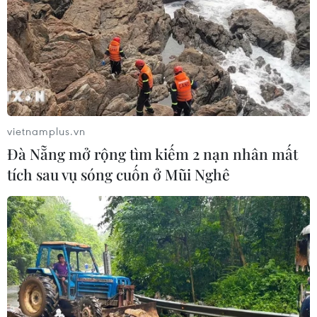
vietnamplus.vn
Đà Nẵng mở rộng tìm kiếm 2 nạn nhân mất
tích sau vụ sóng cuốn ở Mũi Nghê
Du lịch “bắt tay” điện ảnh cùng phát triển
kinh tế xanh thế nào?
22/06/2023 07:00
Đã đến lúc điện ảnh và du lịch không thể là “những
đường thẳng song song” mà phải cùng hợp tác để “đi
xa” trên hành trình xúc tiến quảng bá du lịch, phát triển
nền kinh tế xanh Việt Nam.