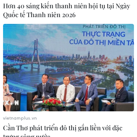
Hơn 40 sáng kiến thanh niên hội tụ tại Ngày
Quốc tế Thanh niên 2026
Phát triển điểm đến vệ tinh: Giải pháp
bền vững cho quá tải du lịch?
24/10/2023 03:12
Để gỡ nút cho quá tải du lịch, các chuyên gia cho rằng
cần tạo cơ chế, chính sách, môi trường đầu tư thuận lợi;
tăng cường liên kết giữa trung tâm và điểm đến vệ tinh,
quản lý môi trường...
vietnamplus.vn
Cần Thơ phát triển đô thị gắn liền với đặc
trưng sông nước