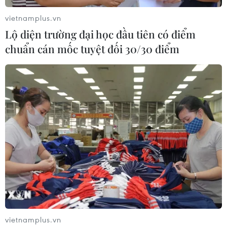
vietnamplus.vn
Lộ diện trường đại học đầu tiên có điểm
chuẩn cán mốc tuyệt đối 30/30 điểm
#Bảo tồn
#Phong tục tập quán
#Không gian văn hóa
#Du lịch Xanh
#Xu hướng
#Trải nghiệm
vietnamplus.vn