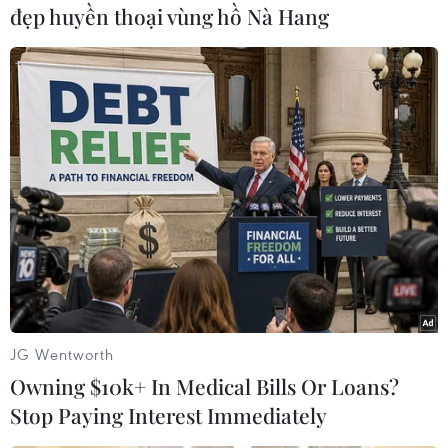
Xanh); Tiêu dùng du lịch Xanh (khách du lịch có
đẹp huyền thoại vùng hồ Nà Hang
ý thức lựa chọn sử dụng các sản phẩm, dịch vụ
du lịch Xanh, lựa chọn điểm đến Xanh; có trách
nhiệm bảo vệ tài nguyên và môi trường khi đi
du lịch).
JG Wentworth
Owning $10k+ In Medical Bills Or Loans?
Stop Paying Interest Immediately
Sân khấu truyền thống trở thành một trong những sản phẩm du