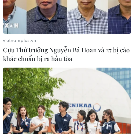
nội địa); giám sát các tác động của du lịch đến
môi trường tự nhiên, văn hóa và tìm kiếm các
giải pháp không ngừng cải thiện.
Ngoài ra, cần cải thiện năng lực quản lý hiệu
vietnamplus.vn
quả lượng khách tại các điểm đến; giảm thiểu
Cựu Thứ trưởng Nguyễn Bá Hoan và 27 bị cáo
tác động tiêu cực lên môi trường kinh doanh du
khác chuẩn bị ra hầu tòa
lịch và đặc biệt là tăng cường hợp tác giữa các
bên liên quan, thúc đẩy sự tham gia của người
dân, xã hội và các doanh nghiệp du lịch vào
công tác bảo vệ môi trường tự nhiên và văn
hóa…
Thứ trưởng Bộ Văn hóa, Thể thao và Du lịch
Hoàng Đạo Cương khẳng định các chính sách,
chiến lược, quy hoạch, định hướng phát triển