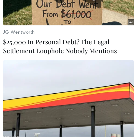
JG Wentworth
$25,000 In Personal Debt? The Legal
Settlement Loophole Nobody Mentions
Du khách thích thú trên hành trình khám phá văn hóa bản địa
điểm đến. (Ảnh minh họa: CTV/Vietnam+)
Tại diễn đàn Phát triển du lịch Xanh Việt Nam
2023 vừa diễn ra cuối tuần qua, các chuyên gia
đều nhất trí quan điểm rằng tăng trưởng Xanh