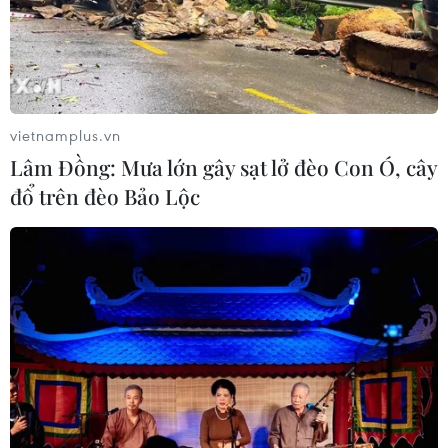
vietnamplus.vn
Lâm Đồng: Mưa lớn gây sạt lở đèo Con Ó, cây
đổ trên đèo Bảo Lộc
Ông Vũ Thế Bình: Cần "nhạc trưởng"
truyền thông cho du lịch Việt
07/11/2023 08:48