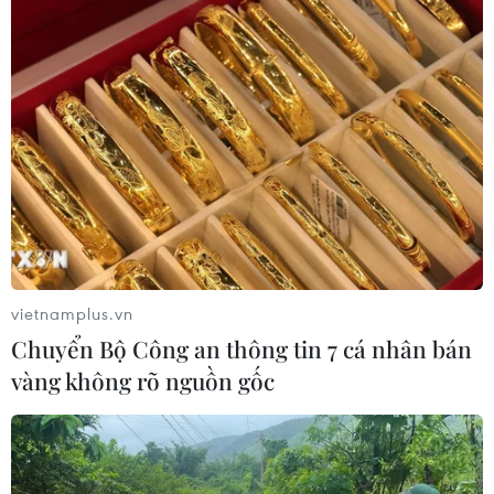
Du lịch Bình Thuận: Điểm sáng kinh tế
Xanh Duyên hải Nam Trung Bộ
09/11/2023 23:00
Nhiều dự án lớn với các loại hình sản phẩm đa dạng,
khu phức hợp, sẽ đưa du lịch Bình Thuận pháy triển theo
hướng thu hút khách chất lượng cao, có khả năng chi
tiêu cao, có thời gian lưu trú dài ngày…
vietnamplus.vn
Chuyển Bộ Công an thông tin 7 cá nhân bán
vàng không rõ nguồn gốc