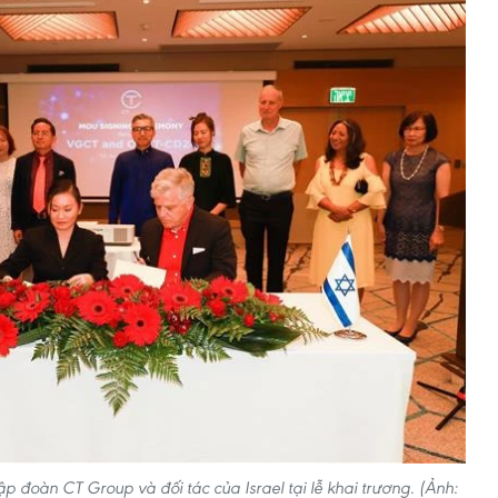
p đoàn CT Group và đối tác của Israel tại lễ khai trương. (Ảnh: