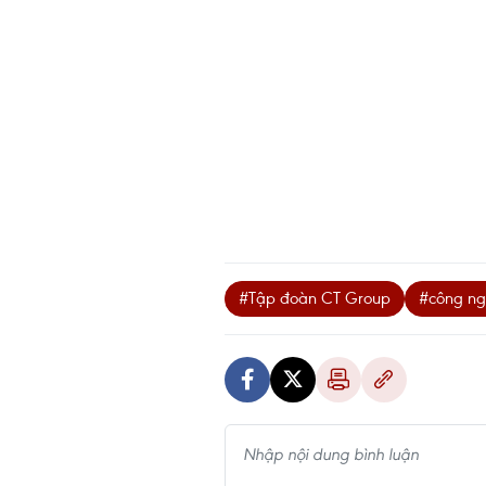
#Tập đoàn CT Group
#công ng