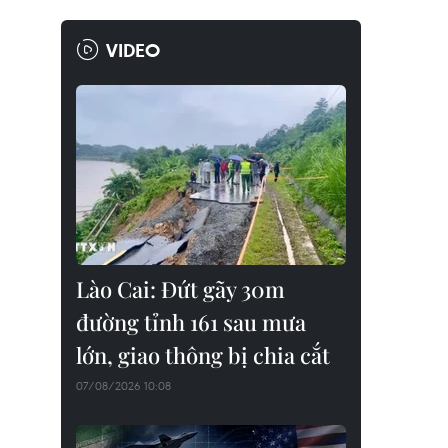
VIDEO
Lào Cai: Đứt gãy 30m
đường tỉnh 161 sau mưa
lớn, giao thông bị chia cắt
07/08/2026 10:08