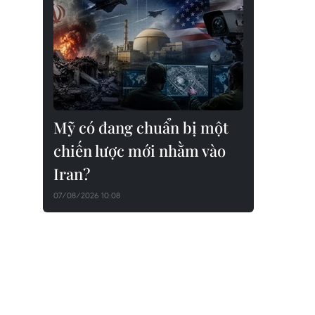
Mỹ có đang chuẩn bị một
chiến lược mới nhằm vào
Iran?
07/08/2026 10:08