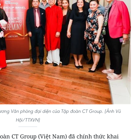
trương Văn phòng đại diện của Tập đoàn CT Group. (Ảnh Vũ
Hội/TTXVN)
 đoàn CT Group (Việt Nam) đã chính thức khai