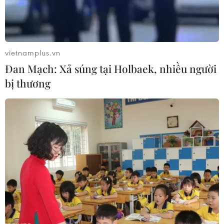
năm đến nay do say nắng
11/05/2024 12:15
Hầu hết nạn nhân tử vong do say nắng đều là người
vietnamplus.vn
cao tuổi nhưng vẫn trong độ tuổi lao động, nông dân và
Đan Mạch: Xả súng tại Holbaek, nhiều người
lao động chân tay, nam giới tử vong nhiều hơn nữ giới.
bị thương