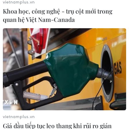
vietnamplus.vn
Khoa học, công nghệ - trụ cột mới trong
quan hệ Việt Nam-Canada
10 triệu người Thái Lan phải điều trị y tế
do ô nhiễm không khí trong năm ngoái
05/03/2024 12:49
Dữ liệu của Bộ Y tế Thái Lan cho thấy số bệnh nhân mắc
các bệnh liên quan đến ô nhiễm không khí tại nước này
trong năm 2023 là 10,5 triệu người, và con số này là 1,6
triệu người kể từ đầu năm nay.
vietnamplus.vn
Giá dầu tiếp tục leo thang khi rủi ro gián