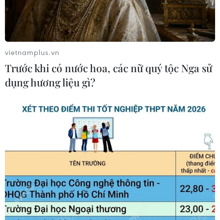
vietnamplus.vn
Trước khi có nước hoa, các nữ quý tộc Nga sử
TIN CÙNG CHUYÊN MỤC
dụng hương liệu gì?
Thủ tướng Lê Minh Hưng viếng Chủ
tịch Quốc hội Lào Xaysomphone
Phomvihane
10/08/2026 01:50
Đồng chí Xaysomphone Phomvihane
và dấu ấn đậm nét vun đắp tình hữu
nghị đặc biệt Việt-Lào
10/08/2026 01:50