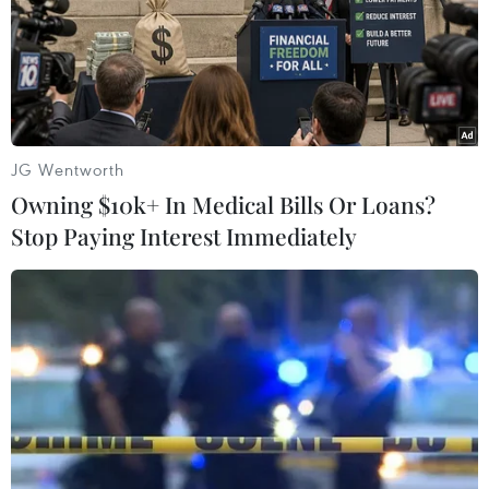
TIN LIÊN QUAN
JG Wentworth
Owning $10k+ In Medical Bills Or Loans?
Stop Paying Interest Immediately
Hơn 60 người tử vong ở Thái Lan kể từ đầu