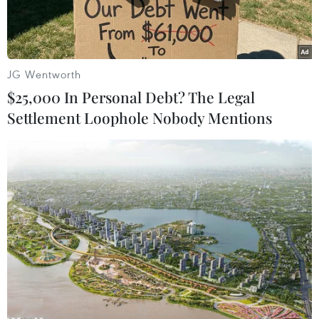
JG Wentworth
$25,000 In Personal Debt? The Legal
Settlement Loophole Nobody Mentions
Thái Lan có thể phải xem xét việc di dời thủ đô Bangkok do
nước biển dâng. (Nguồn: rte)
Ngày 15/5, ông Pavich Kesavawong, Phó Tổng
giám đốc cơ quan biến đổi khí hậu và môi
trường thuộc Chính phủ Thái Lan cho biết nước