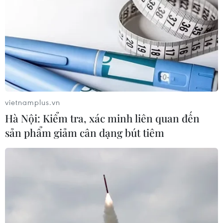
thời cũng thấp hơn 23% so với cùng kỳ năm 2020.
Theo Bộ Công Thương, dịch COVID-19 bùng phát đã
làm chậm lại sự phát triển phụ tải trong 2 năm vừa
qua. Quá trình phục hồi của nền kinh tế Việt Nam
hiện đang đứng trước nhiều biến động, phụ thuộc
vào các vấn đề địa-chính trị phức tạp đang diễn ra
trên thế giới và trong khu vực cũng như tốc độ phục
vietnamplus.vn
hồi của nền kinh tế thế giới và khu vực. Chính vì
Hà Nội: Kiểm tra, xác minh liên quan đến
vậy, việc dự báo sát diễn biến tăng trưởng phụ tải
sản phẩm giảm cân dạng bút tiêm
phục vụ cho Quy hoạch điện VIII trong thời gian tới
đặt ra rất nhiều khó khăn.
Hạn chế truyền tải liên miền
Trong giai đoạn vừa qua, miền Bắc có xu hướng
tăng dần tỷ trọng tiêu thụ điện, chiếm 38,8% tổng