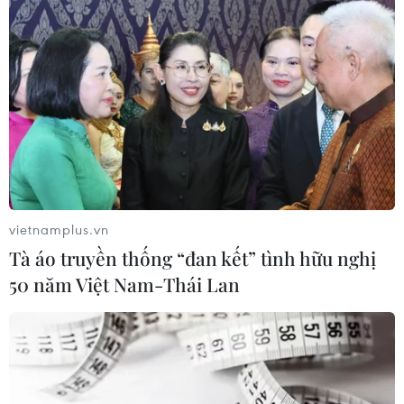
Như vậy, căn cứ với số liệu thống kê thì mức tiêu
thụ điện toàn quốc trong 2 tuần đầu tháng 9 vừa
qua đã thấp hơn 24% so với trước khi bắt đầu thực
hiện giãn cách xã hội diện rộng từ giữa tháng 7;
đồng thời, cũng thấp hơn 15% so với cùng kỳ năm
2020.
Đối với riêng khu vực miền Nam, trung bình ngày
trong 2 tuần đầu tháng Chín thì mức công suất đỉnh
của toàn miền Nam là gần 12.200 MW, sản lượng
vietnamplus.vn
toàn hệ thống điện miền Nam là 243 triệu
Tà áo truyền thống “đan kết” tình hữu nghị
kWh/ngày.
50 năm Việt Nam-Thái Lan
Căn cứ với số liệu thống kê thì mức tiêu thụ điện
toàn miền Nam trong 2 tuần đầu tháng Chín vừa
qua đã thấp hơn tới 29% so với trước khi bắt đầu
thực hiện giãn cách xã hội từ giữa tháng Bảy, đồng