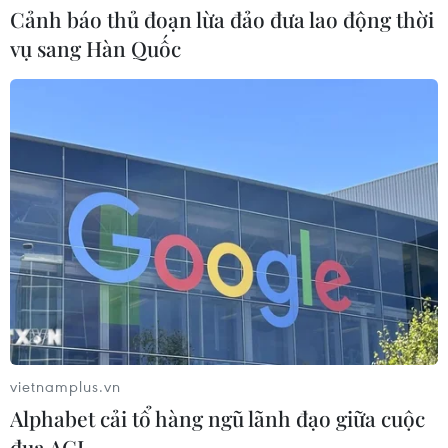
06/08/2026 09:03
Cảnh báo thủ đoạn lừa đảo đưa lao động thời
vụ sang Hàn Quốc
Giá vàng tăng phiên thứ tư liên tiếp, chạm mức cao
nhất trong 7 tuần
06/08/2026 08:36
Xăng dầu trong nước đồng loạt giảm, E10RON95-
III xuống còn 22.324 đồng/lít
06/08/2026 08:07
Cà Mau triển khai đợt cao điểm chống khai thác
IUU
vietnamplus.vn
06/08/2026 07:25
Alphabet cải tổ hàng ngũ lãnh đạo giữa cuộc
đua AGI