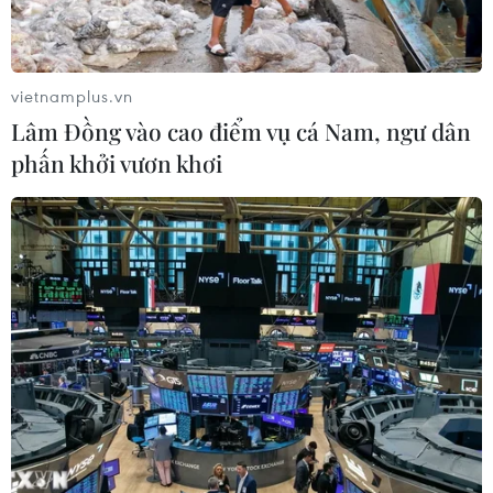
vietnamplus.vn
Lâm Đồng vào cao điểm vụ cá Nam, ngư dân
phấn khởi vươn khơi