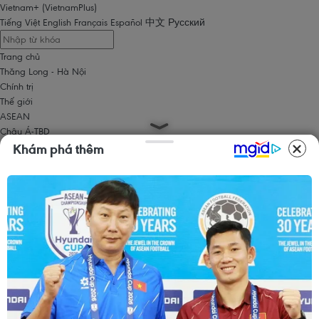
Vietnam+ (VietnamPlus)
Tiếng Việt
English
Français
Español
中文
Русский
Trang chủ
Thăng Long - Hà Nội
Chính trị
Thế giới
ASEAN
Châu Á-TBD
Trung Đông
Khám phá thêm
Châu Âu
Châu Mỹ
Châu Phi
Kinh tế
Kinh doanh
Tài chính
Tín dụng nông thôn
Chứng khoán
Bất động sản
Doanh nghiệp
Thông tin doanh nghiệp