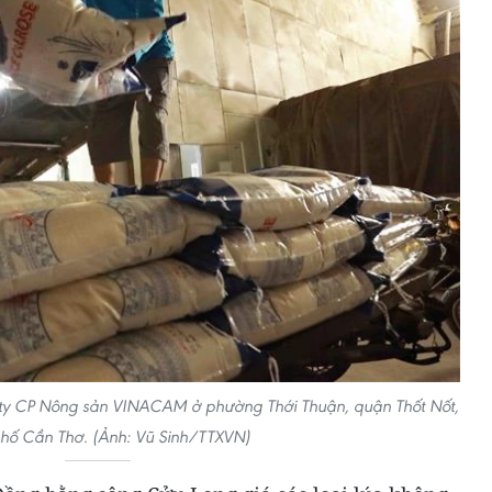
ty CP Nông sản VINACAM ở phường Thới Thuận, quận Thốt Nốt,
hố Cần Thơ. (Ảnh: Vũ Sinh/TTXVN)