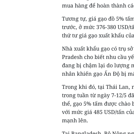
mua hàng để hoàn thành các
Tương tự, giá gạo đồ 5% tấ
trước, ở mức 376-380 USD/tấ
thứ tư giá gạo xuất khẩu củ
Nhà xuất khẩu gạo có trụ s
Pradesh cho biết nhu cầu y
đang bị chậm lại do lượng 
nhân khiến gạo Ấn Độ bị mấ
Trong khi đó, tại Thái Lan, 
trong tuần từ ngày 7-12/5 đ
thể, gạo 5% tấm được chào 
với mức giá 485 USD/tấn củ
mạnh lên.
Tại Bangladesh, Bộ Nông n