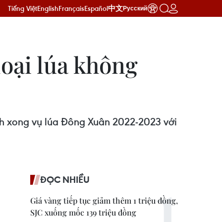
Tiếng Việt
English
Français
Español
中文
Русский
loại lúa không
ch xong vụ lúa Đông Xuân 2022-2023 với
ĐỌC NHIỀU
Giá vàng tiếp tục giảm thêm 1 triệu đồng,
SJC xuống mốc 139 triệu đồng