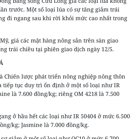
Đồng bằng sông Cửu Long giá các loại lúa không
ần trước. Một số loại lúa có sự tăng giảm trái
ng đi ngang sau khi rời khỏi mức cao nhất trong
 Mỹ, giá các mặt hàng nông sản trên sàn giao
g trái chiều tại phiên giao dịch ngày 12/5.
 Á
và Chiến lược phát triển nông nghiệp nông thôn
a tiếp tục duy trì ổn định ở một số loại như IR
mine là 7.600 đồng/kg; riêng OM 4218 là 7.500
ngang ở hầu hết các loại như IR 50404 ở mức 6.500
ồng/kg; Jasmine là 7.000 đồng/kg.
có sự giảm ở một số loại như OC10 ở mức 6.700