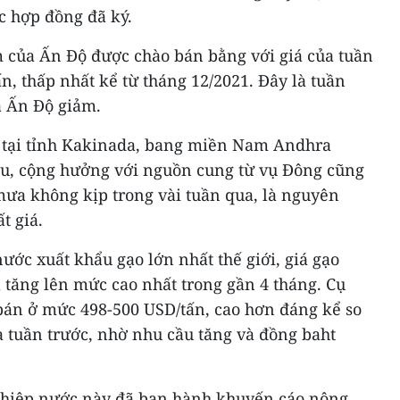
 hợp đồng đã ký.
m của Ấn Độ được chào bán bằng với giá của tuần
n, thấp nhất kể từ tháng 12/2021. Đây là tuần
a Ấn Độ giảm.
ở tại tỉnh Kakinada, bang miền Nam Andhra
ếu, cộng hưởng với nguồn cung từ vụ Đông cũng
mưa không kịp trong vài tuần qua, là nguyên
t giá.
nước xuất khẩu gạo lớn nhất thế giới, giá gạo
ã tăng lên mức cao nhất trong gần 4 tháng. Cụ
bán ở mức 498-500 USD/tấn, cao hơn đáng kể so
a tuần trước, nhờ nhu cầu tăng và đồng baht
ghiệp nước này đã ban hành khuyến cáo nông