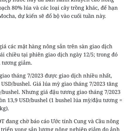
ạch 80% lúa và các loại cây trồng khác, để hạn
 Mocha, dự kiến sẽ đổ bộ vào cuối tuần này.
giá các mặt hàng nông sản trên sàn giao dịch
i chiều tại phiên giao dịch ngày 12/5; trong đó
u tương giảm.
 giao tháng 7/2023 được giao dịch nhiều nhất,
5 USD/bushel. Giá lúa mỳ giao tháng 7/2023 tăng
D/bushel. Nhưng giá đậu tương giao tháng 7/2023
òn 13,9 USD/bushel (1 bushel lúa mỳ/đậu tương =
kg).
OT đang chờ báo cáo Ước tính Cung và Cầu nông
n triển vọng sản lượng nông nghiệp giảm do ảnh