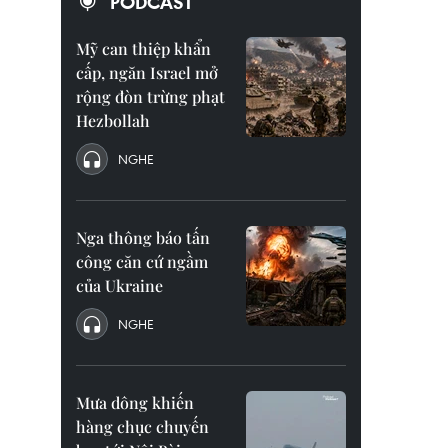
PODCAST
Mỹ can thiệp khẩn
cấp, ngăn Israel mở
rộng đòn trừng phạt
Hezbollah
NGHE
Nga thông báo tấn
công căn cứ ngầm
của Ukraine
NGHE
Mưa dông khiến
hàng chục chuyến