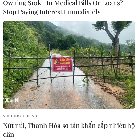
Owning $10k+ In Medical Bills Or Loans?
Stop Paying Interest Immediately
#Vật liệu xây dựng
#Ximăng
#Giá thép
#Ổn định giá
Áo
Theo dõi VietnamPlus
vietnamplus.vn
Nứt núi, Thanh Hóa sơ tán khẩn cấp nhiều hộ
dân