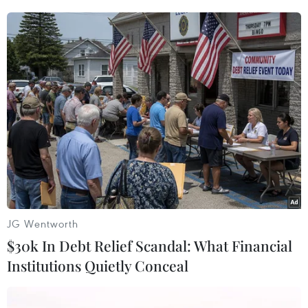
TIN CÙNG CHUYÊN MỤC
Giá vàng hướng tới tuần tăng mạnh
nhất kể từ tháng 1/2026
07/08/2026 08:14
Giá vàng trong nước giảm nhẹ,
thương hiệu SJC lùi về ngưỡng 142,2
triệu đồng
JG Wentworth
07/08/2026 02:21
$30k In Debt Relief Scandal: What Financial
Institutions Quietly Conceal
Giá dầu tăng vọt do Iran xem xét cấm
tàu Mỹ và Israel qua eo biển Hormuz