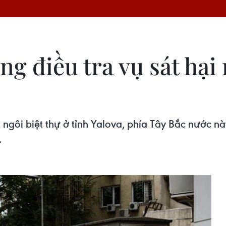
g điều tra vụ sát hại
gôi biệt thự ở tỉnh Yalova, phía Tây Bắc nước này,
.