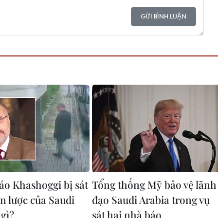
GỬI BÌNH LUẬN
áo Khashoggi bị sát
Tổng thống Mỹ bảo vệ lãnh
ến lược của Saudi
đạo Saudi Arabia trong vụ
 gì?
sát hại nhà báo