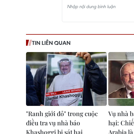
TIN LIÊN QUAN
"Ranh giới đỏ" trong cuộc
Vụ nhà b
điều tra vụ nhà báo
hại: Chi
Khashoggi bị sát hại
Arabia là