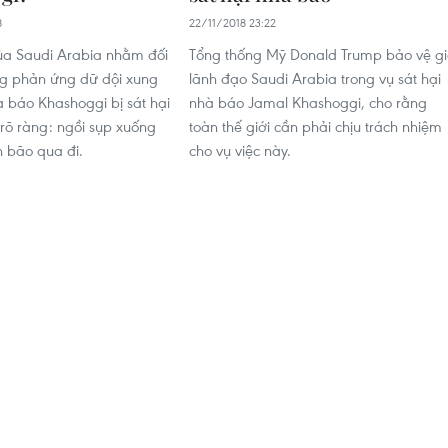
8
22/11/2018 23:22
ủa Saudi Arabia nhằm đối
Tổng thống Mỹ Donald Trump bảo vệ gi
ng phản ứng dữ dội xung
lãnh đạo Saudi Arabia trong vụ sát hại
 báo Khashoggi bị sát hại
nhà báo Jamal Khashoggi, cho rằng
 rõ ràng: ngồi sụp xuống
toàn thế giới cần phải chịu trách nhiệm
n bão qua đi.
cho vụ việc này.