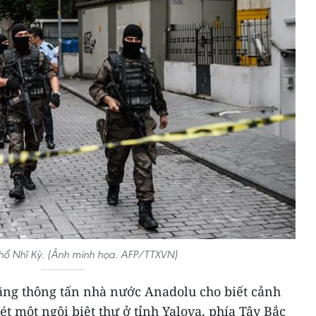
hổ Nhĩ Kỳ. (Ảnh minh họa. AFP/TTXVN)
hãng thông tấn nhà nước Anadolu cho biết cảnh
t một ngôi biệt thự ở tỉnh Yalova, phía Tây Bắc