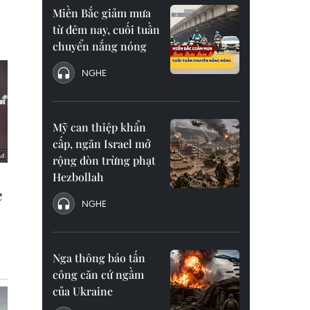
Miền Bắc giảm mưa
từ đêm nay, cuối tuần
chuyển nắng nóng
NGHE
Mỹ can thiệp khẩn
cấp, ngăn Israel mở
rộng đòn trừng phạt
Hezbollah
NGHE
Nga thông báo tấn
công căn cứ ngầm
của Ukraine