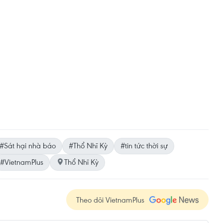
#Sát hại nhà báo
#Thổ Nhĩ Kỳ
#tin tức thời sự
#VietnamPlus
Thổ Nhĩ Kỳ
Theo dõi VietnamPlus