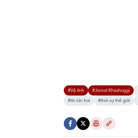
#Vệ tinh
#Jamal Khashoggi
#tin tức hot
#thời sự thế giới