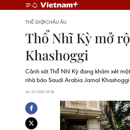
THẾ GIỚI
CHÂU ÂU
Thổ Nhĩ Kỳ mở rộn
Khashoggi
Cảnh sát Thổ Nhĩ Kỳ đang khám xét một n
nhà báo Saudi Arabia Jamal Khashoggi
26/11/2018 09:18