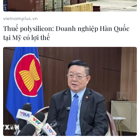
vietnamplus.vn
Thuế polysilicon: Doanh nghiệp Hàn Quốc
tại Mỹ có lợi thế
TIN CÙNG CHUYÊN MỤC
Ngân hàng Trung ương Trung Quốc
mua thêm 20 tấn vàng trong tháng 7