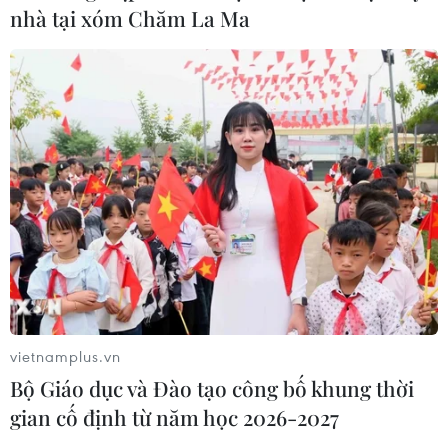
Giáo dục (sửa đổi).
nhà tại xóm Chăm La Ma
vietnamplus.vn
Bộ trưởng Mai Tiến Dũng: Có thông tư tạo
Bộ Giáo dục và Đào tạo công bố khung thời
ra rào cản cho doanh nghiệp
gian cố định từ năm học 2026-2027
01/04/2019 10:26