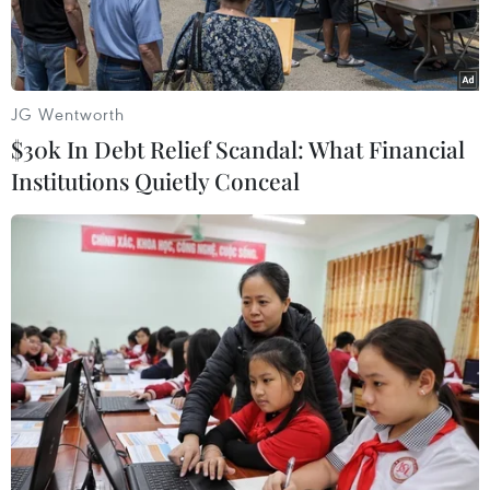
JG Wentworth
$30k In Debt Relief Scandal: What Financial
Institutions Quietly Conceal
Ảnh minh họa. (Nguồn: TTXVN)
Thủ tướng Chính phủ Nguyễn Xuân Phúc vừa
ban hành Chỉ thị 09/CT-TTg về các giải pháp tập
trung tháo gỡ cho sản xuất kinh doanh, bảo đảm
mục tiêu tăng trưởng 6 tháng và cả năm 2019.
Chỉ thị nêu rõ, năm 2019 được xác định là năm