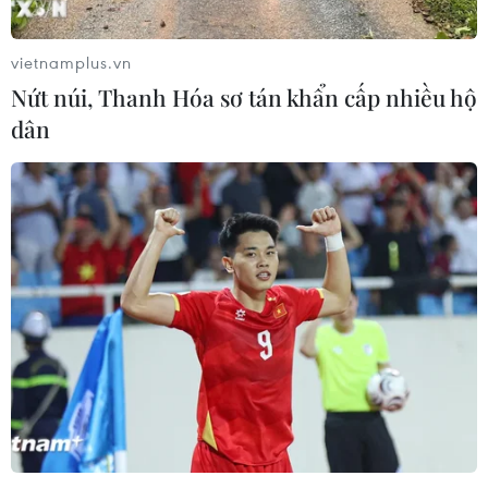
vietnamplus.vn
Nứt núi, Thanh Hóa sơ tán khẩn cấp nhiều hộ
dân
TP Hồ Chí Minh nỗ lực hoàn thành mục
tiêu phát triển kinh tế-xã hội
30/03/2019 14:06
Hội nghị Ban Chấp hành Đảng bộ TP Hồ Chí Minh đã
đánh giá và thông qua nhiều nội dung quan trọng, trong
đó có các giải pháp nâng cao hiệu quả thực hiện các
nhiệm vụ kinh tế-xã hội trong thời gian tới,