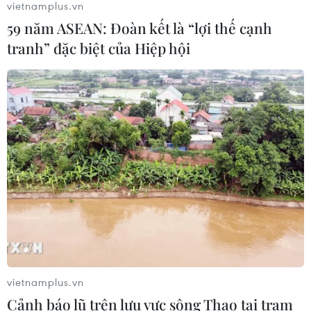
vietnamplus.vn
07/08/2026 15:21
59 năm ASEAN: Đoàn kết là “lợi thế cạnh
tranh” đặc biệt của Hiệp hội
Chuyên gia quốc tế đánh giá tích cực
về tiền đồng của Việt Nam
07/08/2026 12:46
Phép thử sức chống chịu của kinh tế
ASEAN
07/08/2026 12:35
Thuế polysilicon: Doanh nghiệp Hàn
vietnamplus.vn
Quốc tại Mỹ có lợi thế
Cảnh báo lũ trên lưu vực sông Thao tại trạm
07/08/2026 12:17