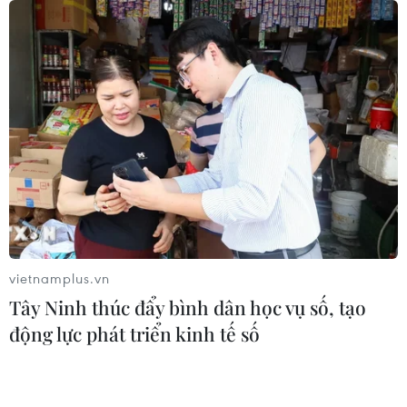
Bộ trưởng, Chủ nhiệm Văn phòng Chính phủ Mai Tiến
Dũng cho rằng mặc dù các bộ cải cách rất mạnh nhưng
thời gian qua, có những thông tư được ban hành tạo ra
rào cản cho doanh nghiệp.
vietnamplus.vn
Tây Ninh thúc đẩy bình dân học vụ số, tạo
động lực phát triển kinh tế số