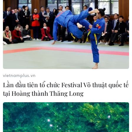
vietnamplus.vn
#Thủ tướng Chính phủ Nguyễn Xuân Phúc
#Chỉ thị 09
Lần đầu tiên tổ chức Festival Võ thuật quốc tế
#Sản xuất kinh doanh
#Mục tiêu tăng trưởng
#GDP
tại Hoàng thành Thăng Long
Theo dõi VietnamPlus