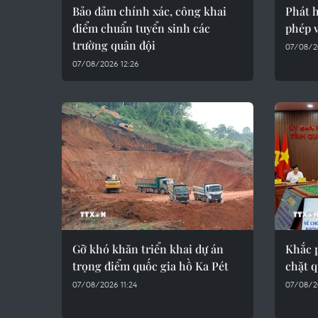
Bảo đảm chính xác, công khai
Phát h
điểm chuẩn tuyển sinh các
phép 
trường quân đội
07/08/2
07/08/2026 12:26
Gỡ khó khăn triển khai dự án
Khắc p
trọng điểm quốc gia hồ Ka Pét
chặt q
07/08/2026 11:24
07/08/2