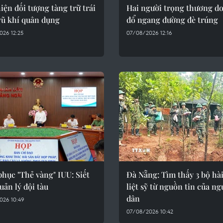
iện đối tượng tàng trữ trái
Hai người trọng thương d
vũ khí quân dụng
đổ ngang đường đè trúng
026 12:25
07/08/2026 12:16
hục "Thẻ vàng" IUU: Siết
Đà Nẵng: Tìm thấy 3 bộ hài
uản lý đội tàu
liệt sỹ từ nguồn tin của ng
dân
026 10:49
07/08/2026 10:42