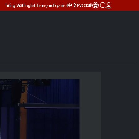
Tiếng Việt
English
Français
Español
中文
Русский