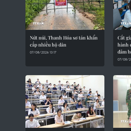
Nứt núi, Thanh Hóa sơ tán khẩn
Cắt gi
cấp nhiều hộ dân
hành c
đảm b
07/08/2026 13:17
07/08/20