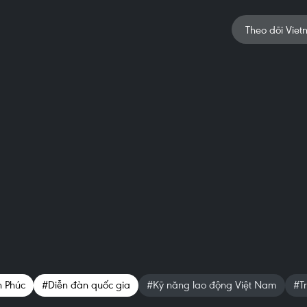
Theo dõi Viet
 Phúc
#Diễn đàn quốc gia
#Kỹ năng lao động Việt Nam
#T