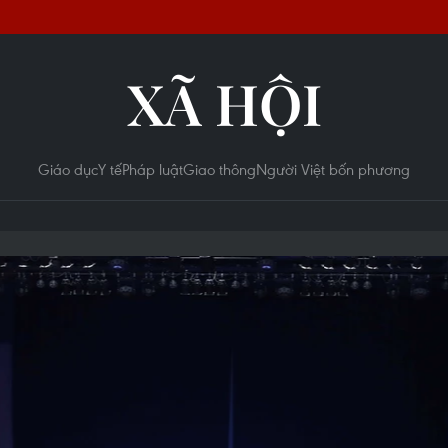
XÃ HỘI
Giáo dục
Y tế
Pháp luật
Giao thông
Người Việt bốn phương