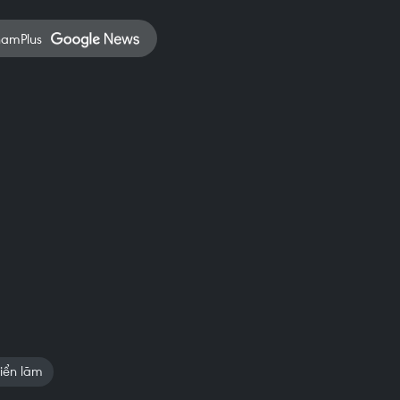
namPlus
riển lãm