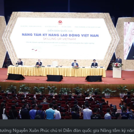
ủ tướng Nguyễn Xuân Phúc chủ trì Diễn đàn quốc gia Nâng tầm kỹ nă