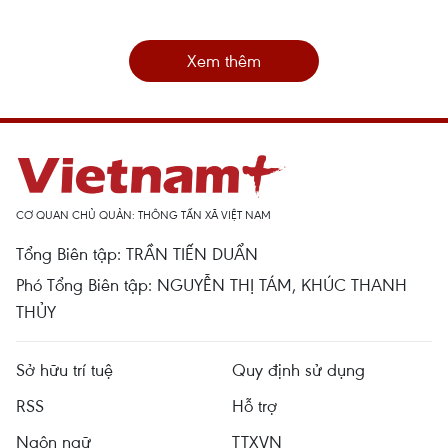
Xem thêm
CƠ QUAN CHỦ QUẢN: THÔNG TẤN XÃ VIỆT NAM
Tổng Biên tập: TRẦN TIẾN DUẨN
Phó Tổng Biên tập: NGUYỄN THỊ TÁM, KHÚC THANH
THỦY
Sở hữu trí tuệ
Quy định sử dụng
RSS
Hỗ trợ
Ngôn ngữ
TTXVN