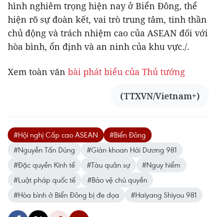
hình nghiêm trọng hiện nay ở Biển Đông, thể
hiện rõ sự đoàn kết, vai trò trung tâm, tinh thần
chủ động và trách nhiệm cao của ASEAN đối với
hòa bình, ổn định và an ninh của khu vực./.
Xem toàn văn
bài phát biểu của Thủ tướng
(TTXVN/Vietnam+)
#Hội nghị Cấp cao ASEAN
#Biển Đông
#Nguyễn Tấn Dũng
#Giàn khoan Hải Dương 981
#Đặc quyền Kinh tế
#Tàu quân sự
#Nguy hiểm
#Luật pháp quốc tế
#Bảo vệ chủ quyền
#Hòa bình ở Biển Đông bị đe dọa
#Haiyang Shiyou 981