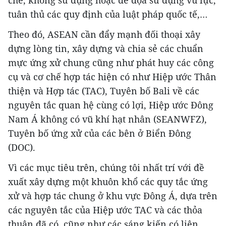
chế, không sử dụng hoặc đe dọa sử dụng vũ lực,
tuân thủ các quy định của luật pháp quốc tế,…
Theo đó, ASEAN cần đẩy mạnh đối thoại xây
dựng lòng tin, xây dựng và chia sẻ các chuẩn
mực ứng xử chung cũng như phát huy các công
cụ và cơ chế hợp tác hiện có như Hiệp ước Thân
thiện và Hợp tác (TAC), Tuyên bố Bali về các
nguyên tắc quan hệ cùng có lợi, Hiệp ước Đông
Nam Á không có vũ khí hạt nhân (SEANWFZ),
Tuyên bố ứng xử của các bên ở Biển Đông
(DOC).
Vì các mục tiêu trên, chúng tôi nhất trí với đề
xuất xây dựng một khuôn khổ các quy tắc ứng
xử và hợp tác chung ở khu vực Đông Á, dựa trên
các nguyên tắc của Hiệp ước TAC và các thỏa
thuận đã có, cũng như các sáng kiến có liên