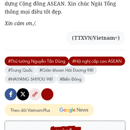
dựng Cộng đồng ASEAN. Xin chúc Ngài Tổng
thống mọi điều tốt đẹp.
Xin cám ơn./.
(TTXVN/Vietnam+)
#Thủ tướng Nguyễn Tấn Dũng
#Hội nghị cấp cao ASEAN
#Trung Quốc
#Giàn khoan Hải Dương-981
#HAIYANG SHIYOU 981
#Biển Đông
Theo dõi VietnamPlus