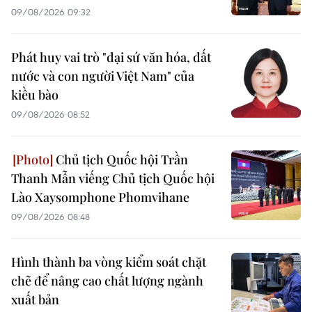
09/08/2026 09:32
Phát huy vai trò "đại sứ văn hóa, đất
nước và con người Việt Nam" của
kiều bào
09/08/2026 08:52
Chủ tịch Quốc hội Trần
Thanh Mẫn viếng Chủ tịch Quốc hội
Lào Xaysomphone Phomvihane
09/08/2026 08:48
Hình thành ba vòng kiểm soát chặt
chẽ để nâng cao chất lượng ngành
xuất bản